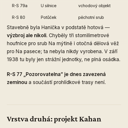
R-S 79a
U silnice
vchodový objekt
R-S 80
Potůček
pěchotní srub
Stavebně byla Hanička v podstatě hotová —
výzbroj ale nikoli
. Chyběly tři stomilimetrové
houfnice pro srub Na mýtině i otočná dělová věž
pro Na pasece; ta nebyla nikdy vyrobena. V září
1938 tu byly jen strážní jednotky, ne plná osádka.
R-S 77 „Pozorovatelna” je dnes zavezená
zeminou
a součástí prohlídkové trasy není.
Vrstva druhá: projekt Kahan