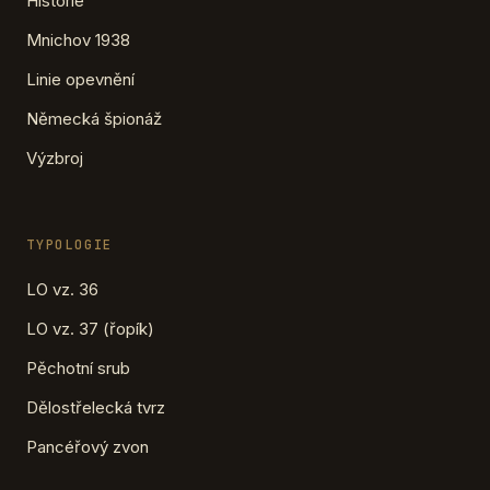
Historie
Mnichov 1938
Linie opevnění
Německá špionáž
Výzbroj
TYPOLOGIE
LO vz. 36
LO vz. 37 (řopík)
Pěchotní srub
Dělostřelecká tvrz
Pancéřový zvon