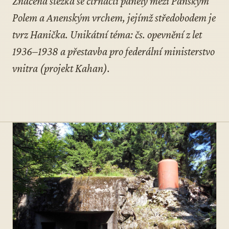
Značená stezka se čtrnácti panely mezi Panským
Polem a Anenským vrchem, jejímž středobodem je
tvrz Hanička. Unikátní téma: čs. opevnění z let
1936–1938 a přestavba pro federální ministerstvo
vnitra (projekt Kahan).