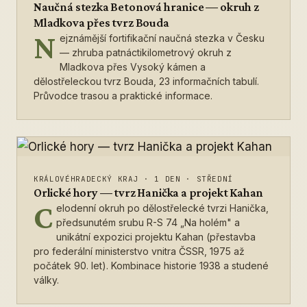
Naučná stezka Betonová hranice — okruh z
Mladkova přes tvrz Bouda
N
ejznámější fortifikační naučná stezka v Česku
— zhruba patnáctikilometrový okruh z
Mladkova přes Vysoký kámen a
dělostřeleckou tvrz Bouda, 23 informačních tabulí.
Průvodce trasou a praktické informace.
KRÁLOVÉHRADECKÝ KRAJ
·
1 DEN
·
STŘEDNÍ
Orlické hory — tvrz Hanička a projekt Kahan
C
elodenní okruh po dělostřelecké tvrzi Hanička,
předsunutém srubu R-S 74 „Na holém" a
unikátní expozici projektu Kahan (přestavba
pro federální ministerstvo vnitra ČSSR, 1975 až
počátek 90. let). Kombinace historie 1938 a studené
války.