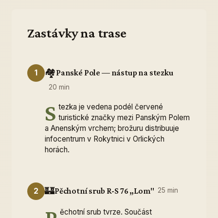
Zastávky na trase
🏘️
Panské Pole — nástup na stezku
1
20 min
S
tezka je vedena podél červené
turistické značky mezi Panským Polem
a Anenským vrchem; brožuru distribuuje
infocentrum v Rokytnici v Orlických
horách.
🏰
Pěchotní srub R-S 76 „Lom"
2
25 min
P
ěchotní srub tvrze. Součást