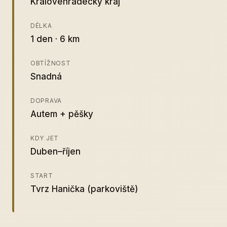
Královéhradecký kraj
DÉLKA
1 den · 6 km
OBTÍŽNOST
Snadná
DOPRAVA
Autem + pěšky
KDY JET
Duben–říjen
START
Tvrz Hanička (parkoviště)