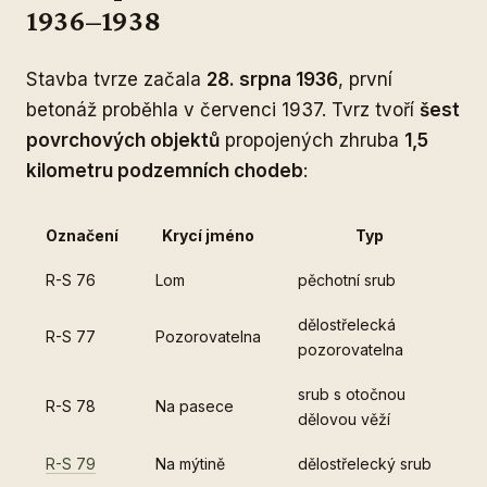
1936–1938
Stavba tvrze začala
28. srpna 1936
, první
betonáž proběhla v červenci 1937. Tvrz tvoří
šest
povrchových objektů
propojených zhruba
1,5
kilometru podzemních chodeb
:
Označení
Krycí jméno
Typ
R-S 76
Lom
pěchotní srub
dělostřelecká
R-S 77
Pozorovatelna
pozorovatelna
srub s otočnou
R-S 78
Na pasece
dělovou věží
R-S 79
Na mýtině
dělostřelecký srub