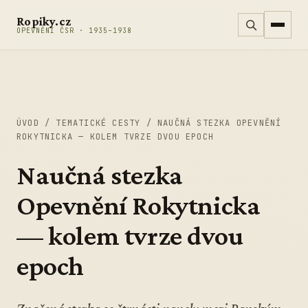
Přeskočit na obsah
Ropiky.cz
OPEVNĚNÍ ČSR · 1935–1938
ÚVOD
/
TEMATICKÉ CESTY
/
NAUČNÁ STEZKA OPEVNĚNÍ
ROKYTNICKA — KOLEM TVRZE DVOU EPOCH
Naučná stezka
Opevnění Rokytnicka
— kolem tvrze dvou
epoch