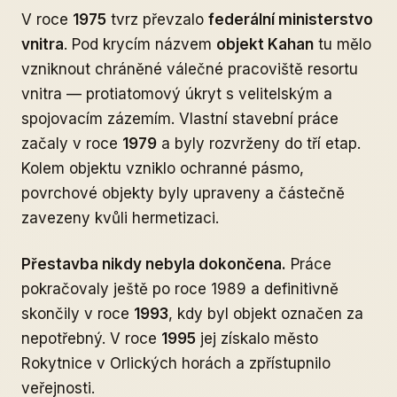
V roce
1975
tvrz převzalo
federální ministerstvo
vnitra
. Pod krycím názvem
objekt Kahan
tu mělo
vzniknout chráněné válečné pracoviště resortu
vnitra — protiatomový úkryt s velitelským a
spojovacím zázemím. Vlastní stavební práce
začaly v roce
1979
a byly rozvrženy do tří etap.
Kolem objektu vzniklo ochranné pásmo,
povrchové objekty byly upraveny a částečně
zavezeny kvůli hermetizaci.
Přestavba nikdy nebyla dokončena.
Práce
pokračovaly ještě po roce 1989 a definitivně
skončily v roce
1993
, kdy byl objekt označen za
nepotřebný. V roce
1995
jej získalo město
Rokytnice v Orlických horách a zpřístupnilo
veřejnosti.