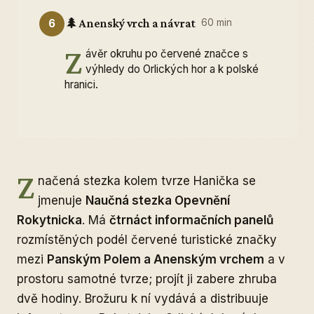
🌲
Anenský vrch a návrat
6
60 min
Z
ávěr okruhu po červené značce s
výhledy do Orlických hor a k polské
hranici.
Z
načená stezka kolem tvrze Hanička se
jmenuje
Naučná stezka Opevnění
Rokytnicka
. Má
čtrnáct informačních panelů
rozmístěných podél červené turistické značky
mezi
Panským Polem a Anenským vrchem
a v
prostoru samotné tvrze; projít ji zabere zhruba
dvě hodiny. Brožuru k ní vydává a distribuuje