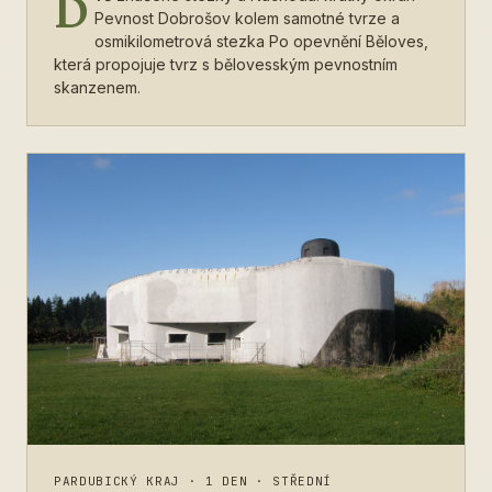
D
Pevnost Dobrošov kolem samotné tvrze a
osmikilometrová stezka Po opevnění Běloves,
která propojuje tvrz s bělovesským pevnostním
skanzenem.
PARDUBICKÝ KRAJ
·
1 DEN
·
STŘEDNÍ