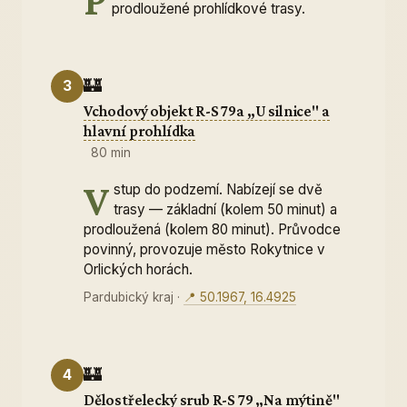
prodloužené prohlídkové trasy.
🏰
3
Vchodový objekt R-S 79a „U silnice" a
hlavní prohlídka
80 min
V
stup do podzemí. Nabízejí se dvě
trasy — základní (kolem 50 minut) a
prodloužená (kolem 80 minut). Průvodce
povinný, provozuje město Rokytnice v
Orlických horách.
Pardubický kraj
·
📍 50.1967, 16.4925
🏰
4
Dělostřelecký srub R-S 79 „Na mýtině"