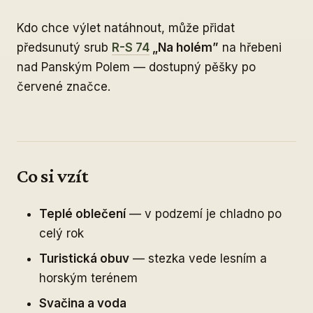
Kdo chce výlet natáhnout, může přidat
předsunutý srub
R-S 74
„Na holém”
na hřebeni
nad Panským Polem — dostupný pěšky po
červené značce.
Co si vzít
Teplé oblečení
— v podzemí je chladno po
celý rok
Turistická obuv
— stezka vede lesním a
horským terénem
Svačina a voda