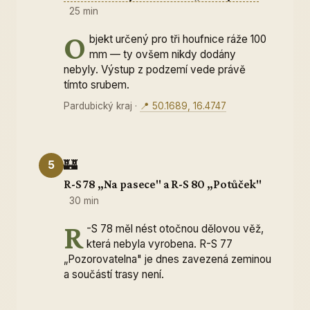
25 min
O
bjekt určený pro tři houfnice ráže 100
mm — ty ovšem nikdy dodány
nebyly. Výstup z podzemí vede právě
tímto srubem.
Pardubický kraj
·
📍 50.1689, 16.4747
🏰
5
R-S 78 „Na pasece" a R-S 80 „Potůček"
30 min
R
-S 78 měl nést otočnou dělovou věž,
která nebyla vyrobena. R-S 77
„Pozorovatelna" je dnes zavezená zeminou
a součástí trasy není.