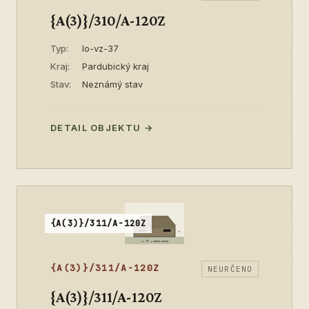
{A(3)}/310/A-120Z
Typ:
lo-vz-37
Kraj:
Pardubický kraj
Stav:
Neznámý stav
DETAIL OBJEKTU →
{A(3)}/311/A-120Z
{A(3)}/311/A-120Z
NEURČENO
{A(3)}/311/A-120Z