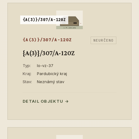
{A(3)}/307/A-120Z
{A(3)}/307/A-120Z
NEURČENO
{A(3)}/307/A-120Z
Typ:
lo-vz-37
Kraj:
Pardubický kraj
Stav:
Neznámý stav
DETAIL OBJEKTU →