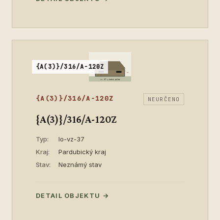
{A(3)}/316/A-120Z
{A(3)}/316/A-120Z
NEURČENO
{A(3)}/316/A-120Z
Typ:
lo-vz-37
Kraj:
Pardubický kraj
Stav:
Neznámý stav
DETAIL OBJEKTU →