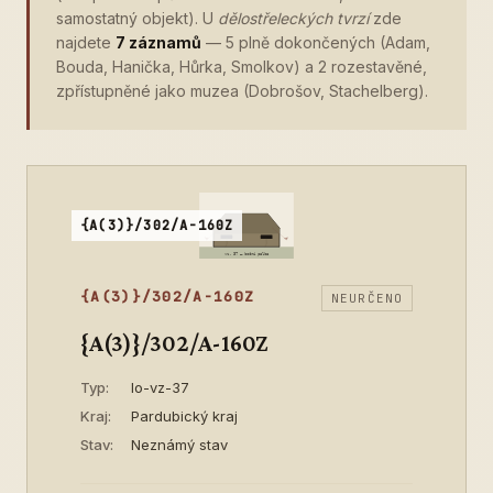
samostatný objekt). U
dělostřeleckých tvrzí
zde
najdete
7 záznamů
— 5 plně dokončených (Adam,
Bouda, Hanička, Hůrka, Smolkov) a 2 rozestavěné,
zpřístupněné jako muzea (Dobrošov, Stachelberg).
{A(3)}/302/A-160Z
{A(3)}/302/A-160Z
NEURČENO
{A(3)}/302/A-160Z
Typ:
lo-vz-37
Kraj:
Pardubický kraj
Stav:
Neznámý stav