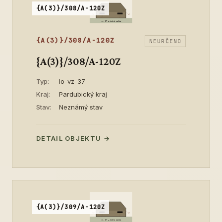
{A(3)}/308/A-120Z
{A(3)}/308/A-120Z
NEURČENO
{A(3)}/308/A-120Z
Typ:
lo-vz-37
Kraj:
Pardubický kraj
Stav:
Neznámý stav
DETAIL OBJEKTU →
{A(3)}/309/A-120Z