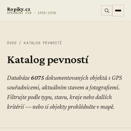
Přeskočit na obsah
Ropiky.cz
OPEVNĚNÍ ČSR · 1935–1938
ÚVOD
/
KATALOG PEVNOSTÍ
Katalog pevností
Databáze
6075
dokumentovaných objektů s GPS
souřadnicemi, aktuálním stavem a fotografiemi.
Filtrujte podle typu, stavu, kraje nebo dalších
kritérií — nebo si objekty prohlédněte
v mapě
.