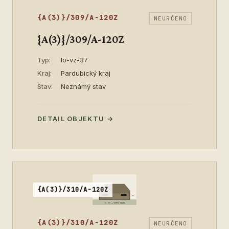
{A(3)}/309/A-120Z
NEURČENO
{A(3)}/309/A-120Z
Typ:
lo-vz-37
Kraj:
Pardubický kraj
Stav:
Neznámý stav
DETAIL OBJEKTU →
{A(3)}/310/A-120Z
{A(3)}/310/A-120Z
NEURČENO