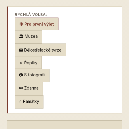
RYCHLÁ VOLBA:
🎯 Pro první výlet
🏛️ Muzea
🏰 Dělostřelecké tvrze
🔹 Řopíky
📷 S fotografií
🎟️ Zdarma
⭐ Památky