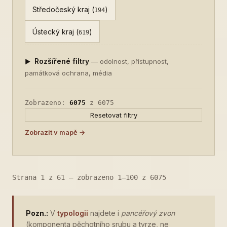
Středočeský kraj (
)
194
Ústecký kraj (
)
619
Rozšířené filtry
— odolnost, přístupnost,
památková ochrana, média
Zobrazeno:
6075
z 6075
Resetovat filtry
Zobrazit v mapě →
Strana 1 z 61 — zobrazeno 1–100 z 6075
Pozn.:
V
typologii
najdete i
pancéřový zvon
(komponenta pěchotního srubu a tvrze, ne