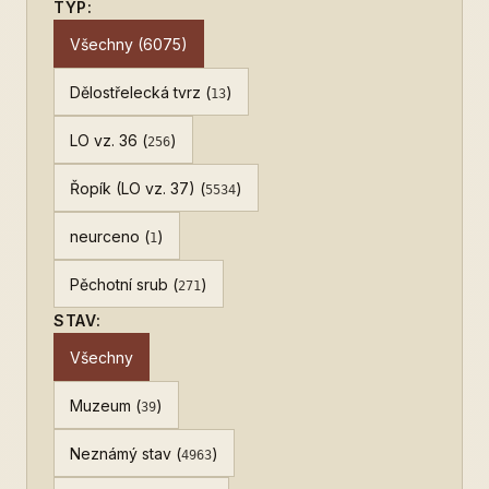
TYP:
Všechny (6075)
Dělostřelecká tvrz (
)
13
LO vz. 36 (
)
256
Řopík (LO vz. 37) (
)
5534
neurceno (
)
1
Pěchotní srub (
)
271
STAV:
Všechny
Muzeum (
)
39
Neznámý stav (
)
4963