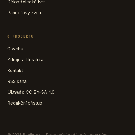
Dělostřelecká tvrz
Pancéřový zvon
O PROJEKTU
O webu
Zdroje a literatura
Kontakt
RSS kanál
Obsah:
CC BY-SA 4.0
Redakční přístup
© 2026 Ropiky.cz · Referenční portál o čs. opevnění