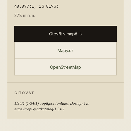
48.89731, 15.81933
378 m n.m.
Otevřít v mapě →
Mapy.cz
OpenStreetMap
CITOVAT
1/34/1
(1/34/1). ropiky.cz [online]. Dostupné z:
https://ropiky.cz/katalog/1-34-1