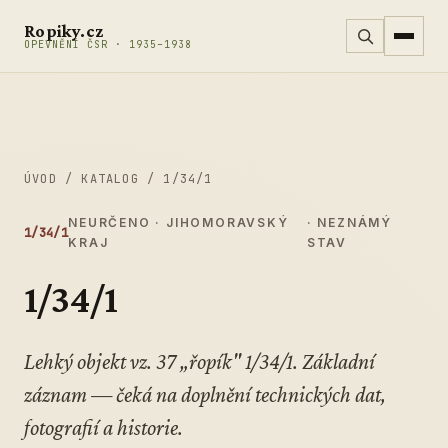
Přeskočit na obsah
Ropiky.cz
OPEVNĚNÍ ČSR · 1935–1938
ÚVOD
/
KATALOG
/
1/34/1
NEURČENO · JIHOMORAVSKÝ
· NEZNÁMÝ
1/34/1
KRAJ
STAV
1/34/1
Lehký objekt vz. 37 „řopík" 1/34/1. Základní
záznam — čeká na doplnění technických dat,
fotografií a historie.