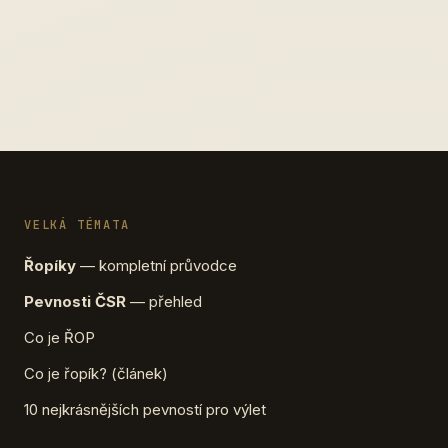
VELKÁ TÉMATA
Řopíky
— kompletní průvodce
Pevnosti ČSR
— přehled
Co je ŘOP
Co je řopík? (článek)
10 nejkrásnějších pevností pro výlet