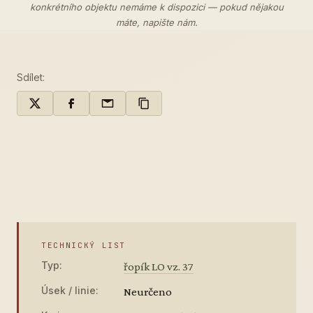
konkrétního objektu nemáme k dispozici — pokud nějakou
máte,
napište nám
.
Sdílet:
TECHNICKÝ LIST
Typ:
řopík LO vz. 37
Úsek / linie:
Neurčeno