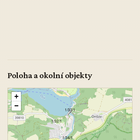
Poloha a okolní objekty
+
−
1/33/1
1/32/1
1/34/1