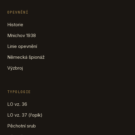
OPEVNĚNÍ
Historie
Mnichov 1938
Linie opevnění
Německá špionáž
Výzbroj
TYPOLOGIE
LO vz. 36
LO vz. 37 (řopík)
Pěchotní srub