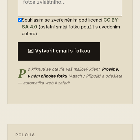
Souhlasím se zveřejněním pod licencí
CC BY-
SA 4.0
(ostatní smějí fotku použít s uvedením
autora).
✉️ Vytvořit email s fotkou
P
o kliknutí se otevře váš mailový klient.
Prosíme,
v něm připojte fotku
(Attach / Připojit) a odešlete
— automatika web ji zařadí.
POLOHA