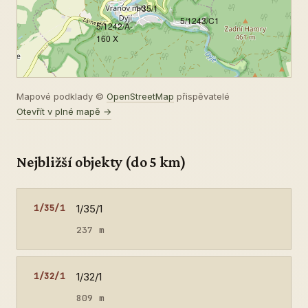
1/35/1
5/1243/C1
5/1242/A-
160 X
Mapové podklady ©
OpenStreetMap
přispěvatelé
Otevřít v plné mapě →
Nejbližší objekty (do 5 km)
1/35/1
1/35/1
237 m
1/32/1
1/32/1
809 m