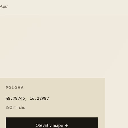
okud
POLOHA
48.78743, 16.22987
190 m n.m.
Otevřít v mapě →