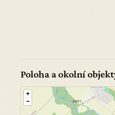
Poloha a okolní objekt
+
−
2/63/1