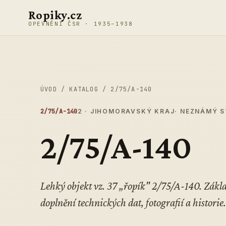
Přeskočit na obsah
Ropiky.cz
OPEVNĚNÍ ČSR · 1935–1938
ÚVOD
/
KATALOG
/
2/75/A-140
2/75/A-140
2 · JIHOMORAVSKÝ KRAJ
· NEZNÁMÝ 
2/75/A-140
Lehký objekt vz. 37 „řopík" 2/75/A-140. Zák
doplnění technických dat, fotografií a historie.