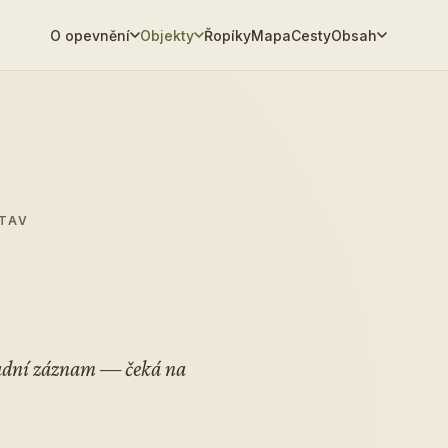
O opevnění
Objekty
Řopíky
Mapa
Cesty
Obsah
STAV
ladní záznam — čeká na