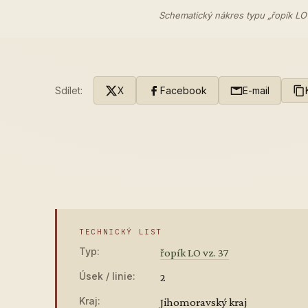
Schematický nákres typu „řopík LO
Sdílet:
X
Facebook
E-mail
TECHNICKÝ LIST
Typ:
řopík LO vz. 37
Úsek / linie:
2
Kraj:
Jihomoravský kraj