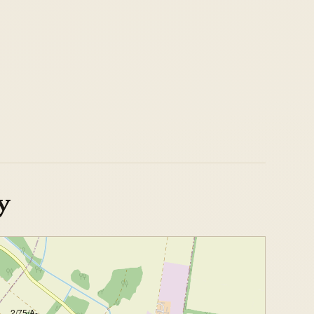
y
2/75/A-