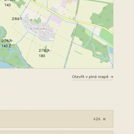
140
2/64/1
2/74/A-
140 Z
2/76/A-
180
Otevřít v plné mapě →
426 m