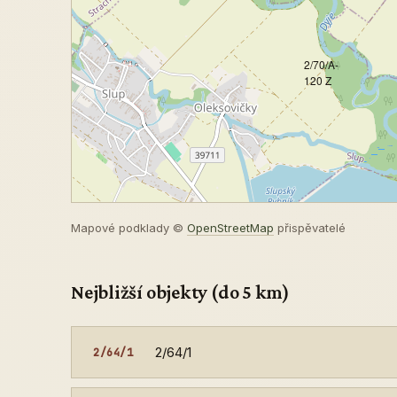
2/70/A-
120 Z
Mapové podklady ©
OpenStreetMap
přispěvatelé
Nejbližší objekty (do 5 km)
2/64/1
2/64/1