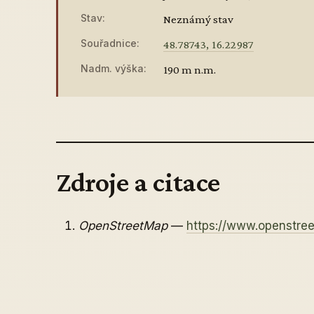
Stav:
Neznámý stav
Souřadnice:
48.78743, 16.22987
Nadm. výška:
190 m n.m.
Zdroje a citace
OpenStreetMap
—
https://www.openstr