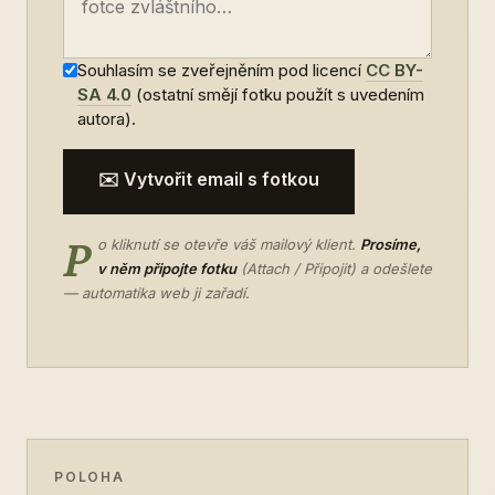
Souhlasím se zveřejněním pod licencí
CC BY-
SA 4.0
(ostatní smějí fotku použít s uvedením
autora).
✉️ Vytvořit email s fotkou
P
o kliknutí se otevře váš mailový klient.
Prosíme,
v něm připojte fotku
(Attach / Připojit) a odešlete
— automatika web ji zařadí.
POLOHA