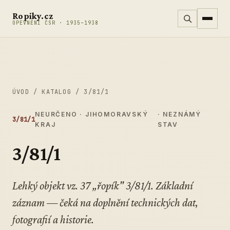
Přeskočit na obsah
Ropiky.cz
OPEVNĚNÍ ČSR · 1935–1938
ÚVOD
/
KATALOG
/
3/81/1
NEURČENO · JIHOMORAVSKÝ
· NEZNÁMÝ
3/81/1
KRAJ
STAV
3/81/1
Lehký objekt vz. 37 „řopík" 3/81/1. Základní
záznam — čeká na doplnění technických dat,
fotografií a historie.