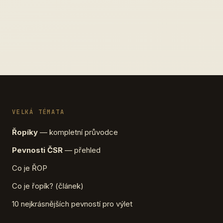
VELKÁ TÉMATA
Řopíky
— kompletní průvodce
Pevnosti ČSR
— přehled
Co je ŘOP
Co je řopík? (článek)
10 nejkrásnějších pevností pro výlet