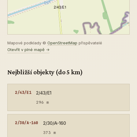
2/43/E1
Mapové podklady ©
OpenStreetMap
přispěvatelé
Otevřít v plné mapě →
Nejbližší objekty (do 5 km)
2/43/E1
2/43/E1
296 m
2/30/A-160
2/30/A-160
373 m