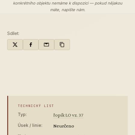
konkrétního objektu nemáme k dispozici — pokud nějakou
máte,
napište nám
.
Sdílet:
TECHNICKÝ LIST
Typ:
řopík LO vz. 37
Úsek / linie:
Neurčeno