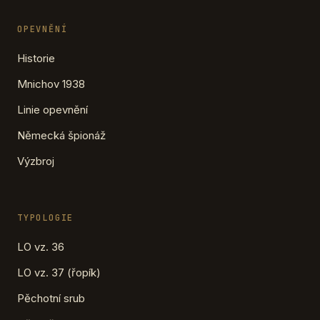
OPEVNĚNÍ
Historie
Mnichov 1938
Linie opevnění
Německá špionáž
Výzbroj
TYPOLOGIE
LO vz. 36
LO vz. 37 (řopík)
Pěchotní srub