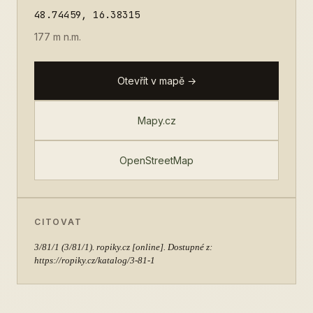
48.74459, 16.38315
177 m n.m.
Otevřít v mapě →
Mapy.cz
OpenStreetMap
CITOVAT
3/81/1
(3/81/1). ropiky.cz [online]. Dostupné z:
https://ropiky.cz/katalog/3-81-1