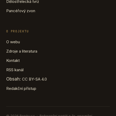
Dělostřelecká tvrz
Pancéřový zvon
O PROJEKTU
O webu
Zdroje a literatura
Kontakt
RSS kanál
Obsah:
CC BY-SA 4.0
Redakční přístup
© 2026 Ropiky.cz · Referenční portál o čs. opevnění