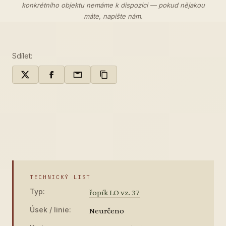
konkrétního objektu nemáme k dispozici — pokud nějakou
máte,
napište nám
.
Sdílet:
TECHNICKÝ LIST
Typ:
řopík LO vz. 37
Úsek / linie:
Neurčeno