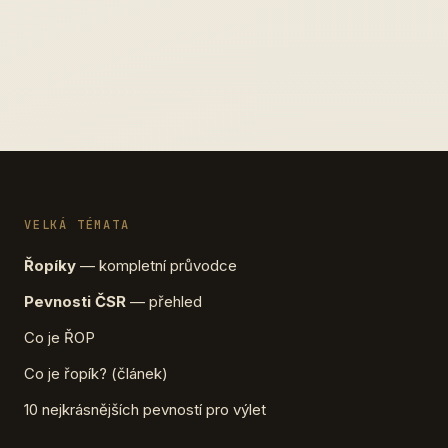
VELKÁ TÉMATA
Řopíky
— kompletní průvodce
Pevnosti ČSR
— přehled
Co je ŘOP
Co je řopík? (článek)
10 nejkrásnějších pevností pro výlet