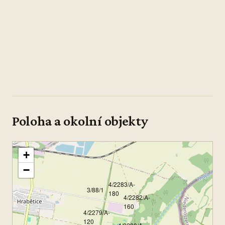
Poloha a okolní objekty
+
−
4/2283/A-
3/88/1
180
4/2282/A-
160
4/2279/A-
120