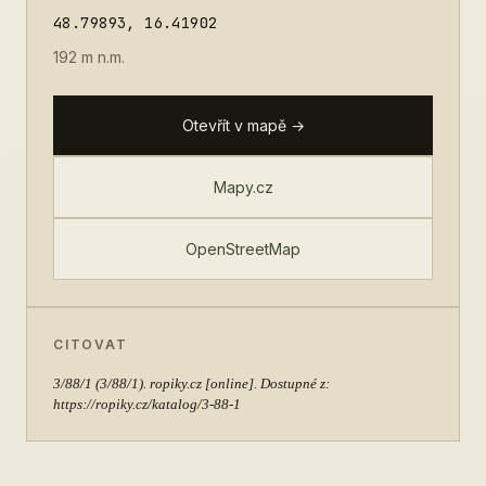
48.79893, 16.41902
192 m n.m.
Otevřít v mapě →
Mapy.cz
OpenStreetMap
CITOVAT
3/88/1
(3/88/1). ropiky.cz [online]. Dostupné z:
https://ropiky.cz/katalog/3-88-1