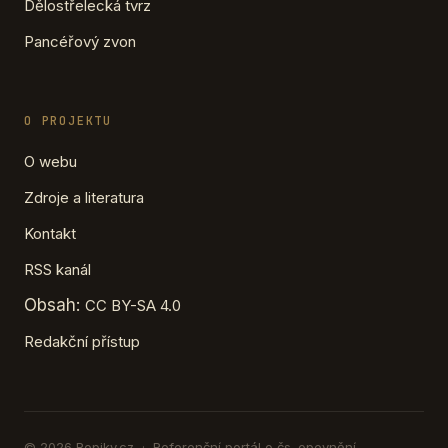
Dělostřelecká tvrz
Pancéřový zvon
O PROJEKTU
O webu
Zdroje a literatura
Kontakt
RSS kanál
Obsah:
CC BY-SA 4.0
Redakční přístup
© 2026 Ropiky.cz · Referenční portál o čs. opevnění