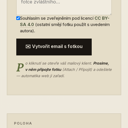
Souhlasím se zveřejněním pod licencí
CC BY-
SA 4.0
(ostatní smějí fotku použít s uvedením
autora).
✉️ Vytvořit email s fotkou
P
o kliknutí se otevře váš mailový klient.
Prosíme,
v něm připojte fotku
(Attach / Připojit) a odešlete
— automatika web ji zařadí.
POLOHA