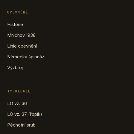
OPEVNĚNÍ
Historie
Mnichov 1938
Linie opevnění
Německá špionáž
Výzbroj
TYPOLOGIE
LO vz. 36
LO vz. 37 (řopík)
Pěchotní srub