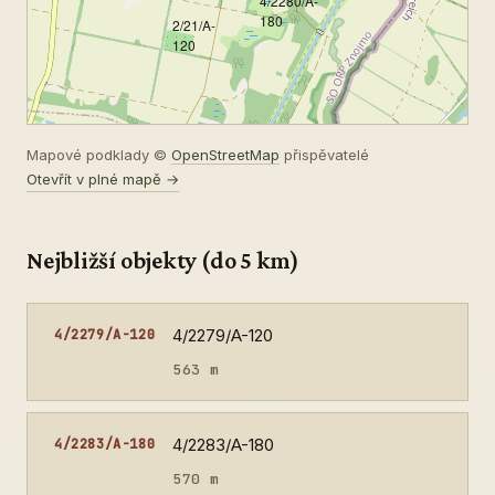
4/2280/A-
180
2/21/A-
120
Mapové podklady ©
OpenStreetMap
přispěvatelé
Otevřít v plné mapě →
Nejbližší objekty (do 5 km)
4/2279/A-120
4/2279/A-120
563 m
4/2283/A-180
4/2283/A-180
570 m