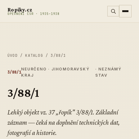
Přeskočit na obsah
Ropiky.cz
OPEVNĚNÍ ČSR · 1935–1938
ÚVOD
/
KATALOG
/
3/88/1
NEURČENO · JIHOMORAVSKÝ
· NEZNÁMÝ
3/88/1
KRAJ
STAV
3/88/1
Lehký objekt vz. 37 „řopík" 3/88/1. Základní
záznam — čeká na doplnění technických dat,
fotografií a historie.