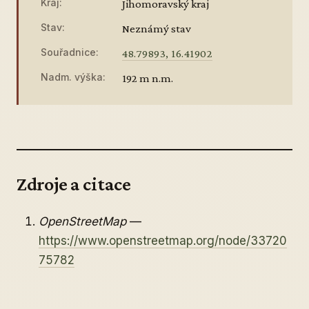
Kraj:
Jihomoravský kraj
Stav:
Neznámý stav
Souřadnice:
48.79893, 16.41902
Nadm. výška:
192 m n.m.
Zdroje a citace
OpenStreetMap
—
https://www.openstreetmap.org/node/33720
75782