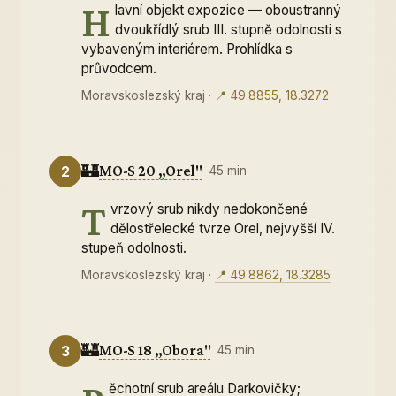
H
lavní objekt expozice — oboustranný
dvoukřídlý srub III. stupně odolnosti s
vybaveným interiérem. Prohlídka s
průvodcem.
Moravskoslezský kraj
·
📍 49.8855, 18.3272
🏰
MO-S 20 „Orel"
2
45 min
T
vrzový srub nikdy nedokončené
dělostřelecké tvrze Orel, nejvyšší IV.
stupeň odolnosti.
Moravskoslezský kraj
·
📍 49.8862, 18.3285
🏰
MO-S 18 „Obora"
3
45 min
ěchotní srub areálu Darkovičky;