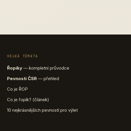
VELKÁ TÉMATA
Řopíky
— kompletní průvodce
Pevnosti ČSR
— přehled
Co je ŘOP
Co je řopík? (článek)
10 nejkrásnějších pevností pro výlet