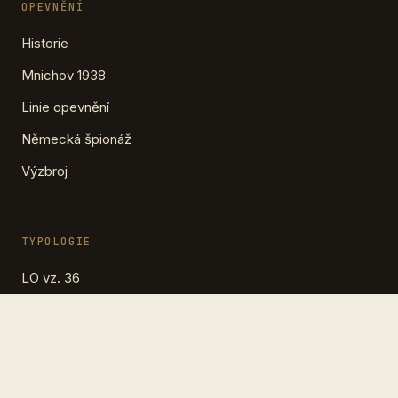
OPEVNĚNÍ
Historie
Mnichov 1938
Linie opevnění
Německá špionáž
Výzbroj
TYPOLOGIE
LO vz. 36
LO vz. 37 (řopík)
Pěchotní srub
Dělostřelecká tvrz