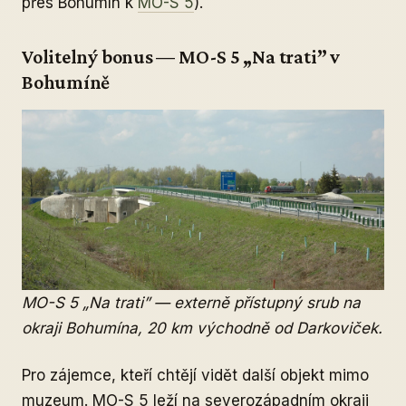
přes Bohumín k
MO-S 5
).
Volitelný bonus — MO-S 5 „Na trati” v
Bohumíně
MO-S 5 „Na trati” — externě přístupný srub na
okraji Bohumína, 20 km východně od Darkoviček.
Pro zájemce, kteří chtějí vidět další objekt mimo
muzeum. MO-S 5 leží na severozápadním okraji