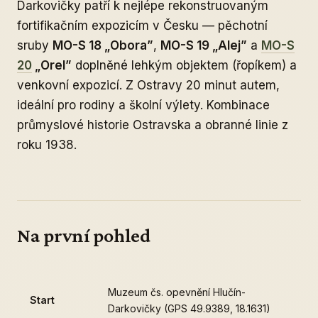
Darkovičky patří k nejlépe rekonstruovaným
fortifikačním expozicím v Česku — pěchotní
sruby
MO-S 18 „Obora”
,
MO-S 19 „Alej”
a
MO-S
20
„Orel”
doplněné lehkým objektem (řopíkem) a
venkovní expozicí. Z Ostravy 20 minut autem,
ideální pro rodiny a školní výlety. Kombinace
průmyslové historie Ostravska a obranné linie z
roku 1938.
Na první pohled
Muzeum čs. opevnění Hlučín-
Start
Darkovičky (GPS 49.9389, 18.1631)