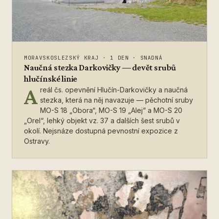
MORAVSKOSLEZSKÝ KRAJ
·
1 DEN
·
SNADNÁ
Naučná stezka Darkovičky — devět srubů
hlučínské linie
A
reál čs. opevnění Hlučín-Darkovičky a naučná
stezka, která na něj navazuje — pěchotní sruby
MO-S 18 „Obora“, MO-S 19 „Alej“ a MO-S 20
„Orel“, lehký objekt vz. 37 a dalších šest srubů v
okolí. Nejsnáze dostupná pevnostní expozice z
Ostravy.