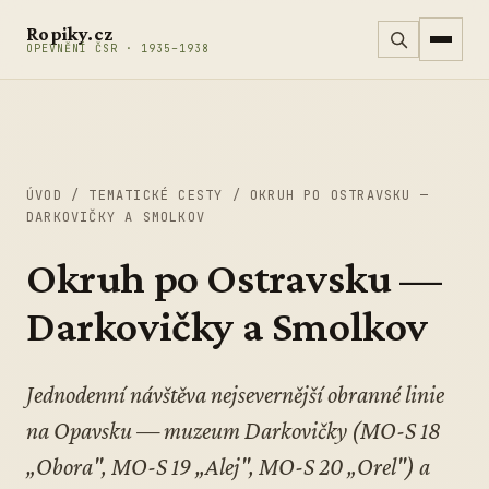
Přeskočit na obsah
Ropiky.cz
OPEVNĚNÍ ČSR · 1935–1938
ÚVOD
/
TEMATICKÉ CESTY
/
OKRUH PO OSTRAVSKU —
DARKOVIČKY A SMOLKOV
Okruh po Ostravsku —
Darkovičky a Smolkov
Jednodenní návštěva nejsevernější obranné linie
na Opavsku — muzeum Darkovičky (MO-S 18
„Obora", MO-S 19 „Alej", MO-S 20 „Orel") a