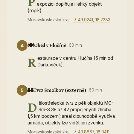
P
expozici doplňuje i lehký objekt
(řopík).
Moravskoslezský kraj
·
📍 49.9241, 18.2283
🍽️
Oběd v Hlučíně
4
60 min
R
estaurace v centru Hlučína (5 min od
Darkoviček).
🏰
Tvrz Smolkov (externě)
5
60 min
D
ělostřelecká tvrz z pěti objektů MO-
Sm-S 38 až 42 propojených zhruba
1,5 km podzemí; areál dlouhodobě využívá
armáda, objekty lze vidět jen zvenku.
Moravskoslezský kraj
·
📍 49.8867, 18.0411