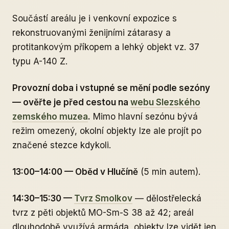
Součástí areálu je i venkovní expozice s
rekonstruovanými ženijními zátarasy a
protitankovým příkopem a lehký objekt vz. 37
typu A-140 Z.
Provozní doba i vstupné se mění podle sezóny
— ověřte je před cestou na
webu Slezského
zemského muzea
.
Mimo hlavní sezónu bývá
režim omezený, okolní objekty lze ale projít po
značené stezce kdykoli.
13:00–14:00 — Oběd v Hlučíně
(5 min autem).
14:30–15:30 —
Tvrz Smolkov
— dělostřelecká
tvrz z pěti objektů MO-Sm-S 38 až 42; areál
dlouhodobě využívá armáda, objekty lze vidět jen