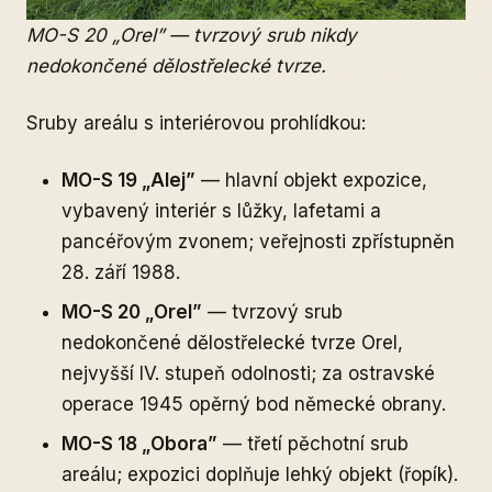
MO-S 20 „Orel” — tvrzový srub nikdy
nedokončené dělostřelecké tvrze.
Sruby areálu s interiérovou prohlídkou:
MO-S 19 „Alej”
— hlavní objekt expozice,
vybavený interiér s lůžky, lafetami a
pancéřovým zvonem; veřejnosti zpřístupněn
28. září 1988.
MO-S 20 „Orel”
— tvrzový srub
nedokončené dělostřelecké tvrze Orel,
nejvyšší IV. stupeň odolnosti; za ostravské
operace 1945 opěrný bod německé obrany.
MO-S 18 „Obora”
— třetí pěchotní srub
areálu; expozici doplňuje lehký objekt (řopík).