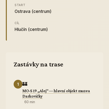
START
Ostrava (centrum)
CÍL
Hlučín (centrum)
Zastávky na trase
🏰
1
MO-S 19 „Alej" — hlavní objekt muzea
Darkovičky
60 min