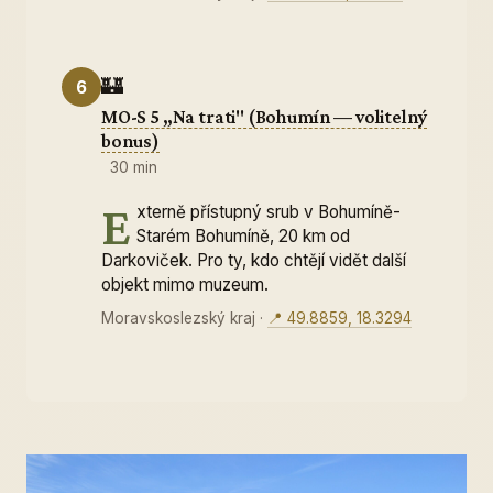
🏰
6
MO-S 5 „Na trati" (Bohumín — volitelný
bonus)
30 min
E
xterně přístupný srub v Bohumíně-
Starém Bohumíně, 20 km od
Darkoviček. Pro ty, kdo chtějí vidět další
objekt mimo muzeum.
Moravskoslezský kraj
·
📍 49.8859, 18.3294