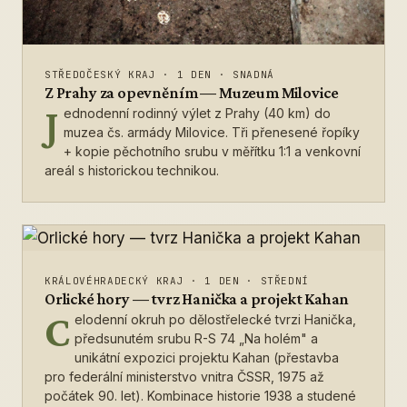
STŘEDOČESKÝ KRAJ
·
1 DEN
·
SNADNÁ
Z Prahy za opevněním — Muzeum Milovice
J
ednodenní rodinný výlet z Prahy (40 km) do
muzea čs. armády Milovice. Tři přenesené řopíky
+ kopie pěchotního srubu v měřítku 1:1 a venkovní
areál s historickou technikou.
KRÁLOVÉHRADECKÝ KRAJ
·
1 DEN
·
STŘEDNÍ
Orlické hory — tvrz Hanička a projekt Kahan
C
elodenní okruh po dělostřelecké tvrzi Hanička,
předsunutém srubu R-S 74 „Na holém" a
unikátní expozici projektu Kahan (přestavba
pro federální ministerstvo vnitra ČSSR, 1975 až
počátek 90. let). Kombinace historie 1938 a studené