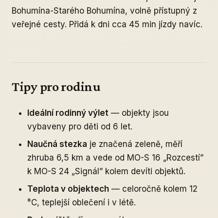
Bohumína-Starého Bohumína, volně přístupný z
veřejné cesty. Přidá k dni cca 45 min jízdy navíc.
Tipy pro rodinu
Ideální rodinný výlet
— objekty jsou
vybaveny pro děti od 6 let.
Naučná stezka
je značená zeleně, měří
zhruba 6,5 km a vede od MO-S 16 „Rozcestí”
k MO-S 24 „Signál” kolem devíti objektů.
Teplota v objektech
— celoročně kolem 12
°C, teplejší oblečení i v létě.