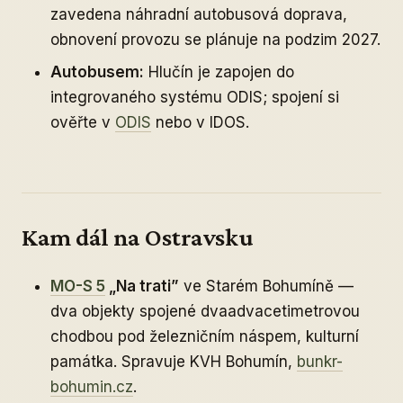
zavedena náhradní autobusová doprava,
obnovení provozu se plánuje na podzim 2027.
Autobusem:
Hlučín je zapojen do
integrovaného systému ODIS; spojení si
ověřte v
ODIS
nebo v IDOS.
Kam dál na Ostravsku
MO-S 5
„Na trati”
ve Starém Bohumíně —
dva objekty spojené dvaadvacetimetrovou
chodbou pod železničním náspem, kulturní
památka. Spravuje KVH Bohumín,
bunkr-
bohumin.cz
.