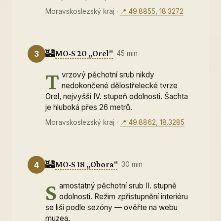
Moravskoslezský kraj
·
📍 49.8855, 18.3272
🏰
MO-S 20 „Orel"
3
45 min
T
vrzový pěchotní srub nikdy
nedokončené dělostřelecké tvrze
Orel, nejvyšší IV. stupeň odolnosti. Šachta
je hluboká přes 26 metrů.
Moravskoslezský kraj
·
📍 49.8862, 18.3285
🏰
MO-S 18 „Obora"
4
30 min
S
amostatný pěchotní srub II. stupně
odolnosti. Režim zpřístupnění interiéru
se liší podle sezóny — ověřte na webu
muzea.