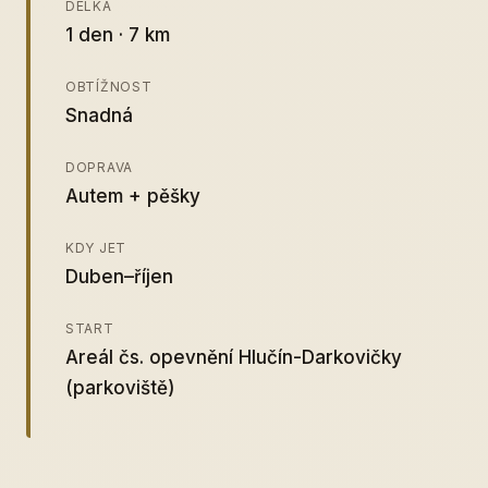
DÉLKA
1 den · 7 km
OBTÍŽNOST
Snadná
DOPRAVA
Autem + pěšky
KDY JET
Duben–říjen
START
Areál čs. opevnění Hlučín-Darkovičky
(parkoviště)