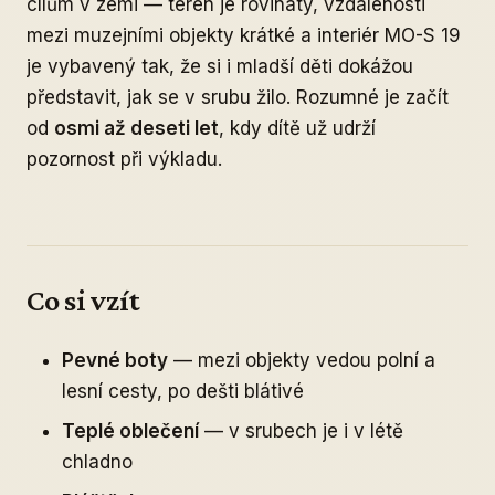
cílům v zemi — terén je rovinatý, vzdálenosti
mezi muzejními objekty krátké a interiér MO-S 19
je vybavený tak, že si i mladší děti dokážou
představit, jak se v srubu žilo. Rozumné je začít
od
osmi až deseti let
, kdy dítě už udrží
pozornost při výkladu.
Co si vzít
Pevné boty
— mezi objekty vedou polní a
lesní cesty, po dešti blátivé
Teplé oblečení
— v srubech je i v létě
chladno