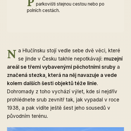
P
parkovišti stejnou cestou nebo po
polních cestách.
N
a Hlučínsku stojí vedle sebe dvě věci, které
se jinde v Česku takhle nepotkávají:
muzejní
areál se třemi vybavenými pěchotními sruby
a
značená stezka, která na něj navazuje a vede
kolem dalších šesti objektů téže linie
.
Dohromady z toho vychází výlet, kde si nejdřív
prohlédnete srub zevnitř tak, jak vypadal v roce
1938, a pak vidíte ještě šest jeho sousedů v
původním terénu.