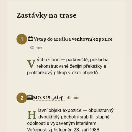
Zastávky na trase
🏛️
Vstup do areálu a venkovní expozice
1
30 min
V
ýchozí bod — parkoviště, pokladna,
rekonstruované ženijní překážky a
protitankový příkop v okolí objektů.
🏰
MO-S 19 „Alej"
2
45 min
H
lavní objekt expozice — oboustranný
dvoukřídlý pěchotní srub III. stupně
odolnosti s vybaveným interiérem.
Veřejnosti zpřístupněn 28. září 1988.