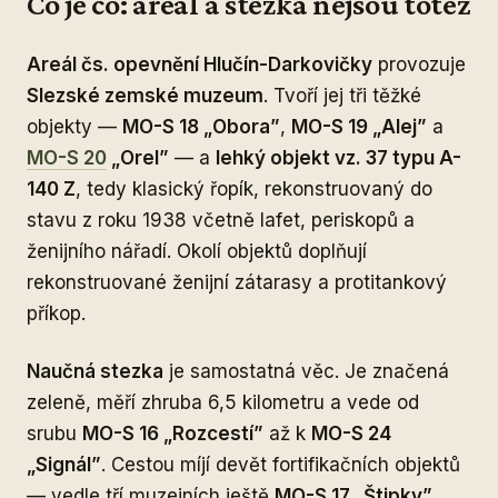
Co je co: areál a stezka nejsou totéž
Areál čs. opevnění Hlučín-Darkovičky
provozuje
Slezské zemské muzeum
. Tvoří jej tři těžké
objekty —
MO-S 18 „Obora”
,
MO-S 19 „Alej”
a
MO-S 20
„Orel”
— a
lehký objekt vz. 37 typu A-
140 Z
, tedy klasický řopík, rekonstruovaný do
stavu z roku 1938 včetně lafet, periskopů a
ženijního nářadí. Okolí objektů doplňují
rekonstruované ženijní zátarasy a protitankový
příkop.
Naučná stezka
je samostatná věc. Je značená
zeleně, měří zhruba 6,5 kilometru a vede od
srubu
MO-S 16 „Rozcestí”
až k
MO-S 24
„Signál”
. Cestou míjí devět fortifikačních objektů
— vedle tří muzejních ještě
MO-S 17 „Štipky”
,