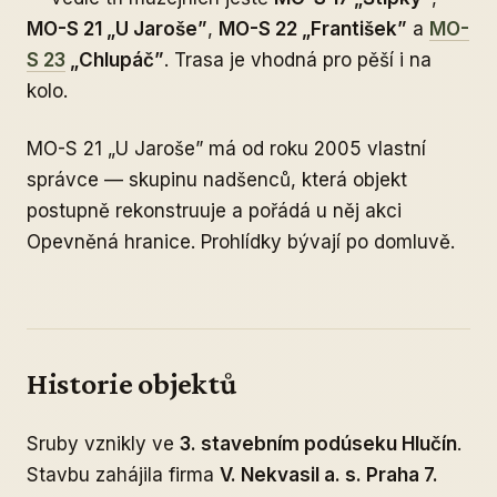
MO-S 21 „U Jaroše”
,
MO-S 22 „František”
a
MO-
S 23
„Chlupáč”
. Trasa je vhodná pro pěší i na
kolo.
MO-S 21 „U Jaroše” má od roku 2005 vlastní
správce — skupinu nadšenců, která objekt
postupně rekonstruuje a pořádá u něj akci
Opevněná hranice. Prohlídky bývají po domluvě.
Historie objektů
Sruby vznikly ve
3. stavebním podúseku Hlučín
.
Stavbu zahájila firma
V. Nekvasil a. s. Praha 7.