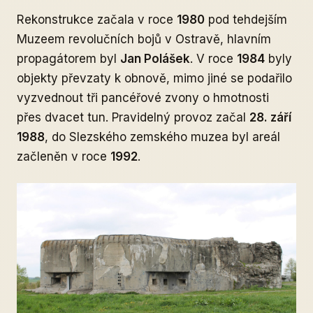
Rekonstrukce začala v roce
1980
pod tehdejším
Muzeem revolučních bojů v Ostravě, hlavním
propagátorem byl
Jan Polášek
. V roce
1984
byly
objekty převzaty k obnově, mimo jiné se podařilo
vyzvednout tři pancéřové zvony o hmotnosti
přes dvacet tun. Pravidelný provoz začal
28. září
1988
, do Slezského zemského muzea byl areál
začleněn v roce
1992
.