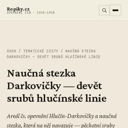
Přeskočit na obsah
Ropiky.cz
OPEVNĚNÍ ČSR · 1935–1938
ÚVOD
/
TEMATICKÉ CESTY
/
NAUČNÁ STEZKA
DARKOVIČKY — DEVĚT SRUBŮ HLUČÍNSKÉ LINIE
Naučná stezka
Darkovičky — devět
srubů hlučínské linie
Areál čs. opevnění Hlučín-Darkovičky a naučná
stezka, která na něj navazuje — pěchotní sruby