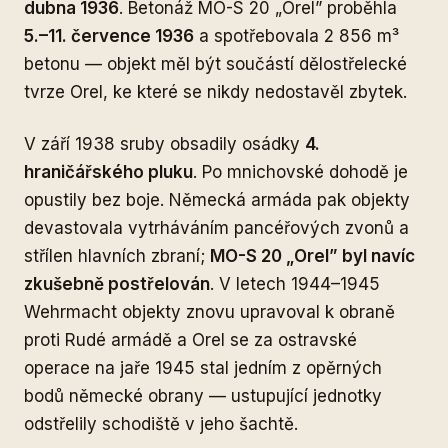
dubna 1936
. Betonáž MO-S 20 „Orel” proběhla
5.–11. července 1936
a spotřebovala 2 856 m³
betonu — objekt měl být součástí dělostřelecké
tvrze Orel, ke které se nikdy nedostavěl zbytek.
V září 1938 sruby obsadily osádky
4.
hraničářského pluku
. Po mnichovské dohodě je
opustily bez boje. Německá armáda pak objekty
devastovala vytrháváním pancéřových zvonů a
střílen hlavních zbraní;
MO-S 20 „Orel” byl navíc
zkušebně postřelován
. V letech 1944–1945
Wehrmacht objekty znovu upravoval k obraně
proti Rudé armádě a Orel se za ostravské
operace na jaře 1945 stal jedním z opěrných
bodů německé obrany — ustupující jednotky
odstřelily schodiště v jeho šachtě.