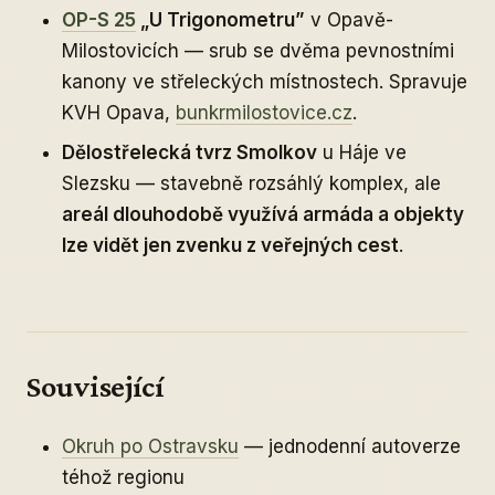
OP-S 25
„U Trigonometru”
v Opavě-
Milostovicích — srub se dvěma pevnostními
kanony ve střeleckých místnostech. Spravuje
KVH Opava,
bunkrmilostovice.cz
.
Dělostřelecká tvrz Smolkov
u Háje ve
Slezsku — stavebně rozsáhlý komplex, ale
areál dlouhodobě využívá armáda a objekty
lze vidět jen zvenku z veřejných cest
.
Související
Okruh po Ostravsku
— jednodenní autoverze
téhož regionu