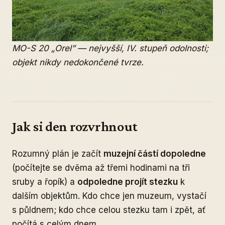
MO-S 20 „Orel” — nejvyšší, IV. stupeň odolnosti;
objekt nikdy nedokončené tvrze.
Jak si den rozvrhnout
Rozumný plán je začít
muzejní částí dopoledne
(počítejte se dvěma až třemi hodinami na tři
sruby a řopík) a
odpoledne projít stezku
k
dalším objektům. Kdo chce jen muzeum, vystačí
s půldnem; kdo chce celou stezku tam i zpět, ať
počítá s celým dnem.