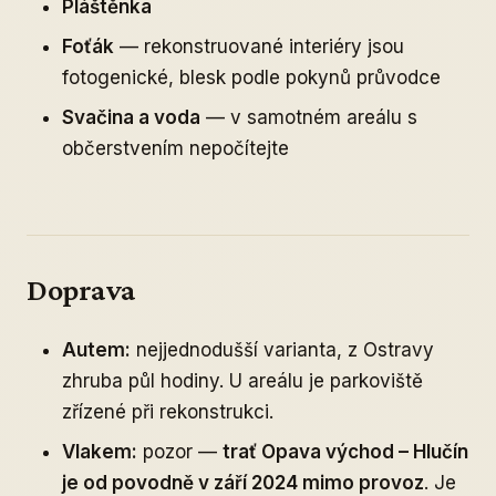
Pláštěnka
Foťák
— rekonstruované interiéry jsou
fotogenické, blesk podle pokynů průvodce
Svačina a voda
— v samotném areálu s
občerstvením nepočítejte
Doprava
Autem:
nejjednodušší varianta, z Ostravy
zhruba půl hodiny. U areálu je parkoviště
zřízené při rekonstrukci.
Vlakem:
pozor —
trať Opava východ – Hlučín
je od povodně v září 2024 mimo provoz
. Je