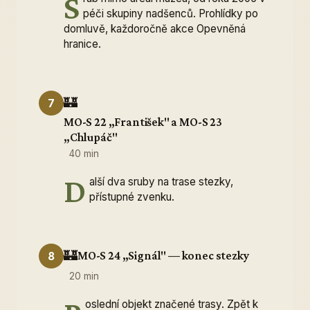
S
péči skupiny nadšenců. Prohlídky po
domluvě, každoročně akce Opevněná
hranice.
🏰
7
MO-S 22 „František" a MO-S 23
„Chlupáč"
40 min
D
alší dva sruby na trase stezky,
přístupné zvenku.
🏰
MO-S 24 „Signál" — konec stezky
8
20 min
oslední objekt značené trasy. Zpět k