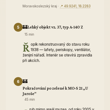
Moravskoslezský kraj
·
📍 49.9241, 18.2283
🏰
Lehký objekt vz. 37, typ A-140 Z
5
15 min
Ř
opík rekonstruovaný do stavu roku
1938 — lafety, periskopy, ventilátor,
ženijní nářadí. Interiér se otevírá zpravidla
při akcích.
🏰
6
Pokračování po zelené k MO-S 21 „U
Jaroše"
45 min
rub mimo areál muzea, od roku 2005 v