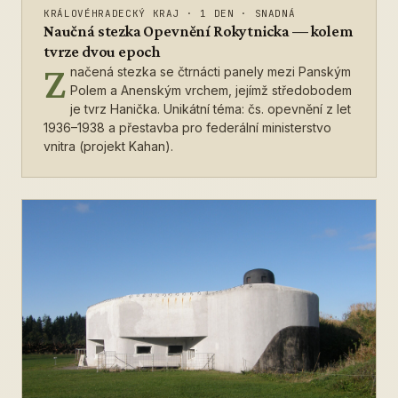
KRÁLOVÉHRADECKÝ KRAJ
·
1 DEN
·
SNADNÁ
Naučná stezka Opevnění Rokytnicka — kolem
tvrze dvou epoch
Z
načená stezka se čtrnácti panely mezi Panským
Polem a Anenským vrchem, jejímž středobodem
je tvrz Hanička. Unikátní téma: čs. opevnění z let
1936–1938 a přestavba pro federální ministerstvo
vnitra (projekt Kahan).