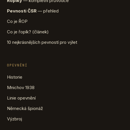
Řopíky
— kompletní průvodce
Pevnosti ČSR
— přehled
Co je ŘOP
Co je řopík? (článek)
10 nejkrásnějších pevností pro výlet
OPEVNĚNÍ
Historie
Mnichov 1938
Linie opevnění
Německá špionáž
Výzbroj