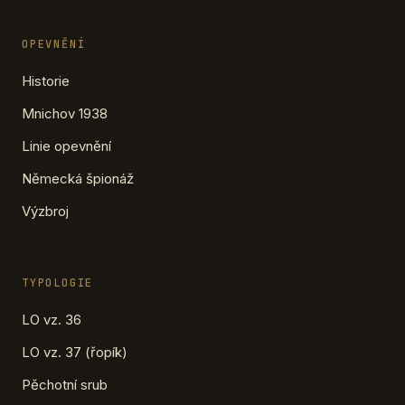
OPEVNĚNÍ
Historie
Mnichov 1938
Linie opevnění
Německá špionáž
Výzbroj
TYPOLOGIE
LO vz. 36
LO vz. 37 (řopík)
Pěchotní srub