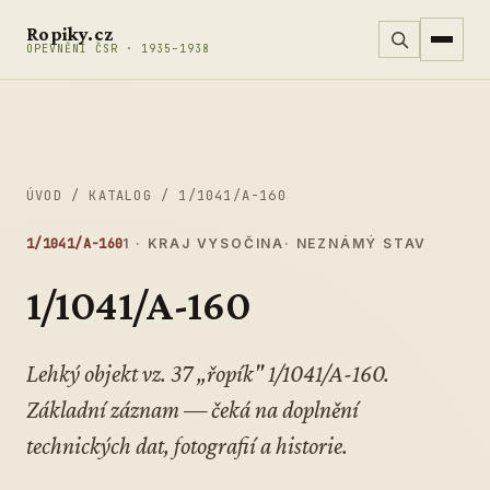
Přeskočit na obsah
Ropiky.cz
OPEVNĚNÍ ČSR · 1935–1938
ÚVOD
/
KATALOG
/
1/1041/A-160
1/1041/A-160
1 · KRAJ VYSOČINA
· NEZNÁMÝ STAV
1/1041/A-160
Lehký objekt vz. 37 „řopík" 1/1041/A-160.
Základní záznam — čeká na doplnění
technických dat, fotografií a historie.