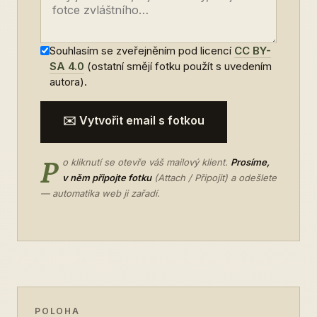
Souhlasím se zveřejněním pod licencí
CC BY-
SA 4.0
(ostatní smějí fotku použít s uvedením
autora).
✉️ Vytvořit email s fotkou
P
o kliknutí se otevře váš mailový klient.
Prosíme,
v něm připojte fotku
(Attach / Připojit) a odešlete
— automatika web ji zařadí.
POLOHA