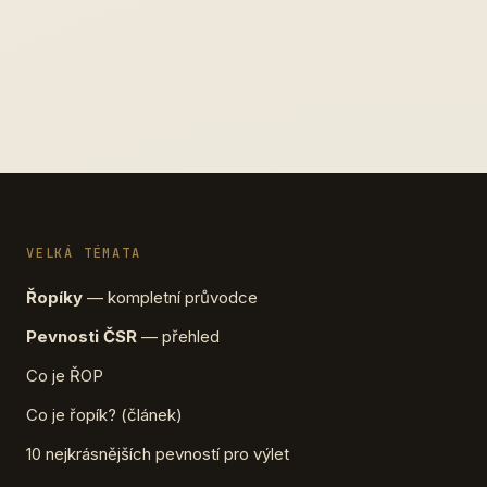
VELKÁ TÉMATA
Řopíky
— kompletní průvodce
Pevnosti ČSR
— přehled
Co je ŘOP
Co je řopík? (článek)
10 nejkrásnějších pevností pro výlet