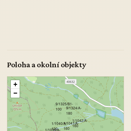
Poloha a okolní objekty
+
−
9/1325/B1-
9/1324/A-
100
180
1/1042/A-
1/1041/A-
1/1040/A-
160
160
120
1/1039/A-