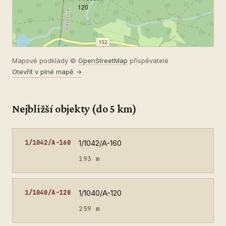
120
Mapové podklady ©
OpenStreetMap
přispěvatelé
Otevřít v plné mapě →
Nejbližší objekty (do 5 km)
1/1042/A-160
1/1042/A-160
193 m
1/1040/A-120
1/1040/A-120
259 m