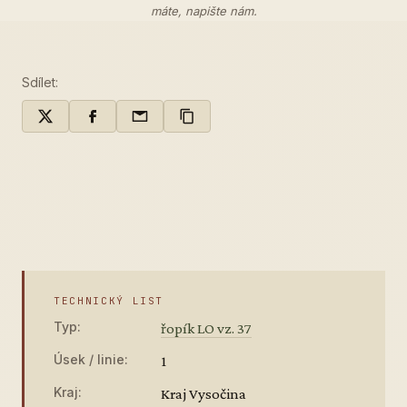
máte,
napište nám
.
Sdílet:
TECHNICKÝ LIST
Typ:
řopík LO vz. 37
Úsek / linie:
1
Kraj:
Kraj Vysočina