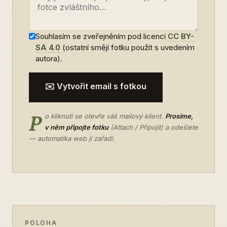
Souhlasím se zveřejněním pod licencí
CC BY-
SA 4.0
(ostatní smějí fotku použít s uvedením
autora).
✉️ Vytvořit email s fotkou
P
o kliknutí se otevře váš mailový klient.
Prosíme,
v něm připojte fotku
(Attach / Připojit) a odešlete
— automatika web ji zařadí.
POLOHA