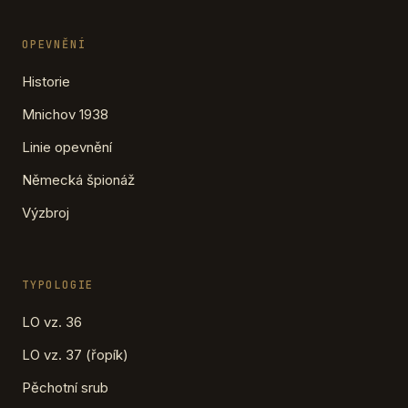
OPEVNĚNÍ
Historie
Mnichov 1938
Linie opevnění
Německá špionáž
Výzbroj
TYPOLOGIE
LO vz. 36
LO vz. 37 (řopík)
Pěchotní srub