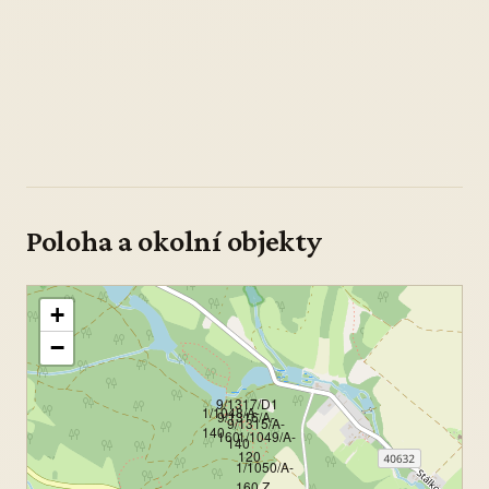
Poloha a okolní objekty
+
−
9/1317/D1
1/1048/A-
9/1316/A-
9/1315/A-
140
160
1/1049/A-
140
120
1/1050/A-
160 Z