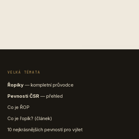
VELKÁ TÉMATA
Řopíky
— kompletní průvodce
Pevnosti ČSR
— přehled
Co je ŘOP
Co je řopík? (článek)
10 nejkrásnějších pevností pro výlet