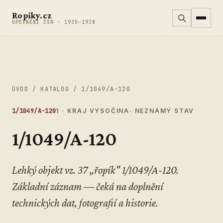
Přeskočit na obsah
Ropiky.cz
OPEVNĚNÍ ČSR · 1935–1938
ÚVOD
/
KATALOG
/
1/1049/A-120
1/1049/A-120
1 · KRAJ VYSOČINA
· NEZNÁMÝ STAV
1/1049/A-120
Lehký objekt vz. 37 „řopík" 1/1049/A-120.
Základní záznam — čeká na doplnění
technických dat, fotografií a historie.