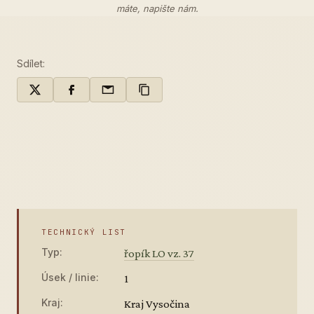
máte,
napište nám
.
Sdílet:
TECHNICKÝ LIST
Typ:
řopík LO vz. 37
Úsek / linie:
1
Kraj:
Kraj Vysočina