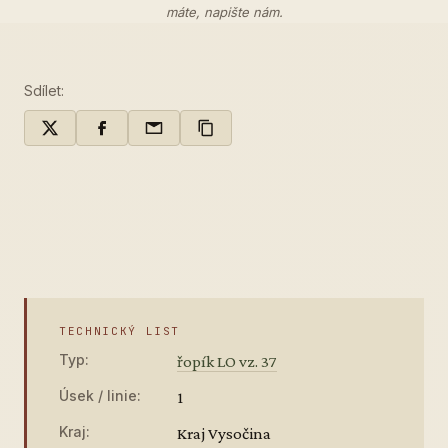
máte,
napište nám
.
Sdílet:
TECHNICKÝ LIST
Typ:
řopík LO vz. 37
Úsek / linie:
1
Kraj:
Kraj Vysočina