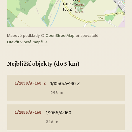
1/1057/A-
160 Z
Mapové podklady ©
OpenStreetMap
přispěvatelé
Otevřít v plné mapě →
Nejbližší objekty (do 5 km)
1/1050/A-160 Z
1/1050/A-160 Z
293 m
1/1055/A-160
1/1055/A-160
316 m