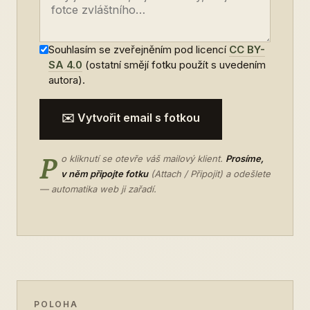
Souhlasím se zveřejněním pod licencí
CC BY-
SA 4.0
(ostatní smějí fotku použít s uvedením
autora).
✉️ Vytvořit email s fotkou
P
o kliknutí se otevře váš mailový klient.
Prosíme,
v něm připojte fotku
(Attach / Připojit) a odešlete
— automatika web ji zařadí.
POLOHA