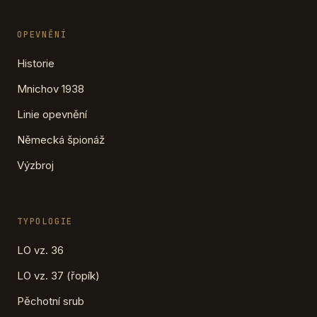
OPEVNĚNÍ
Historie
Mnichov 1938
Linie opevnění
Německá špionáž
Výzbroj
TYPOLOGIE
LO vz. 36
LO vz. 37 (řopík)
Pěchotní srub