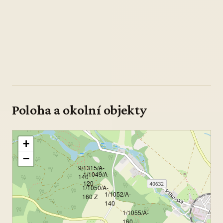
Poloha a okolní objekty
+
−
9/1315/A-
1/1049/A-
140
120
1/1050/A-
1/1052/A-
160 Z
140
1/1055/A-
160