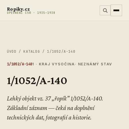
Přeskočit na obsah
Ropiky.cz
OPEVNĚNÍ ČSR · 1935–1938
ÚVOD
/
KATALOG
/
1/1052/A-140
1/1052/A-140
1 · KRAJ VYSOČINA
· NEZNÁMÝ STAV
1/1052/A-140
Lehký objekt vz. 37 „řopík" 1/1052/A-140.
Základní záznam — čeká na doplnění
technických dat, fotografií a historie.