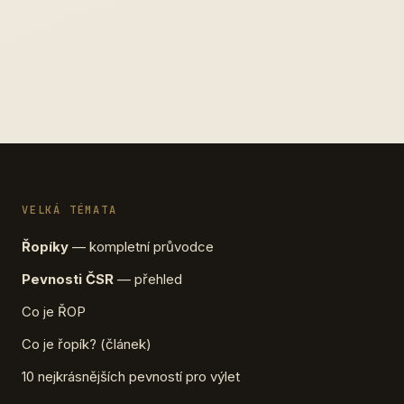
VELKÁ TÉMATA
Řopíky
— kompletní průvodce
Pevnosti ČSR
— přehled
Co je ŘOP
Co je řopík? (článek)
10 nejkrásnějších pevností pro výlet