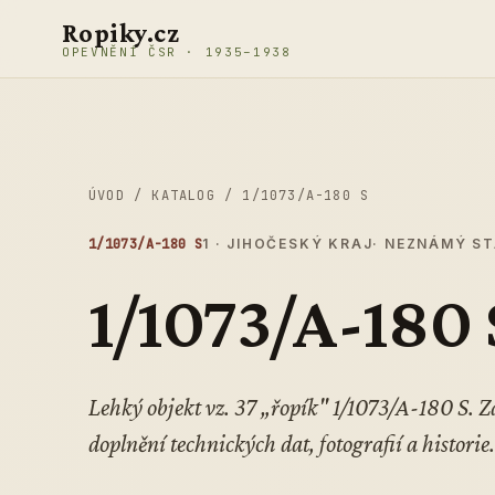
Přeskočit na obsah
Ropiky.cz
OPEVNĚNÍ ČSR · 1935–1938
ÚVOD
/
KATALOG
/
1/1073/A-180 S
1/1073/A-180 S
1 · JIHOČESKÝ KRAJ
· NEZNÁMÝ S
1/1073/A-180 
Lehký objekt vz. 37 „řopík" 1/1073/A-180 S.
doplnění technických dat, fotografií a historie.