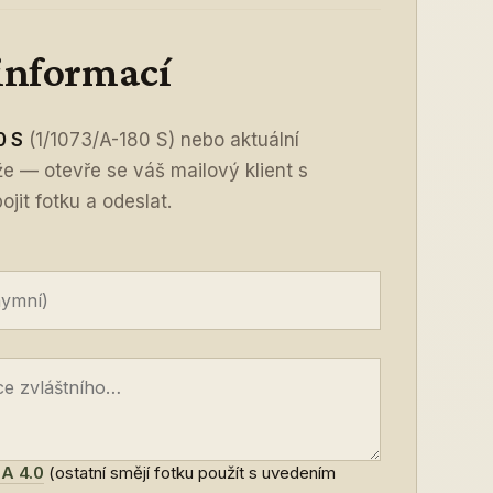
 informací
0 S
(1/1073/A-180 S) nebo aktuální
íže — otevře se váš mailový klient s
jit fotku a odeslat.
A 4.0
(ostatní smějí fotku použít s uvedením