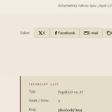
Schematický nákres typu „řopík LO
Sdílet:
X
Facebook
E-mail
TECHNICKÝ LIST
Typ:
řopík LO vz. 37
Úsek / linie:
1
Kraj:
Jihočeský kraj