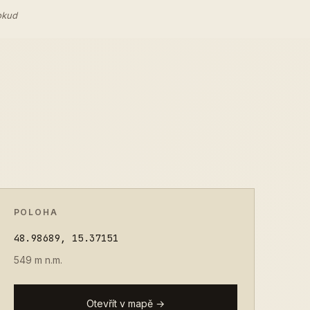
okud
POLOHA
48.98689, 15.37151
549 m n.m.
Otevřít v mapě →