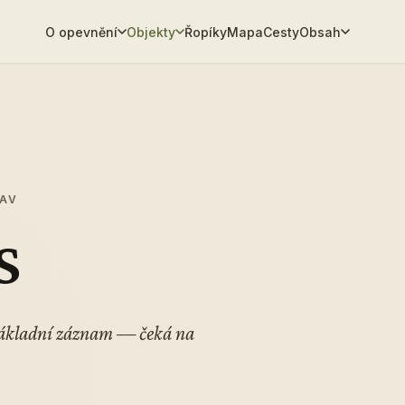
O opevnění
Objekty
Řopíky
Mapa
Cesty
Obsah
TAV
S
 Základní záznam — čeká na