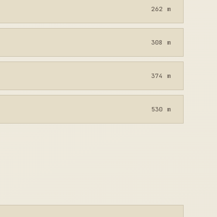
262 m
308 m
374 m
530 m