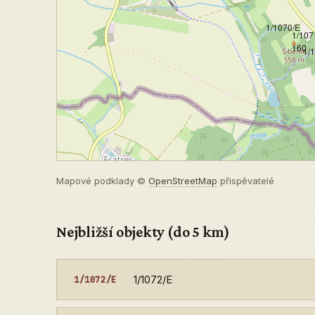
1/1070/E
1/107
160
1/
Mapové podklady ©
OpenStreetMap
přispěvatelé
Nejbližší objekty (do 5 km)
1/1072/E
1/1072/E