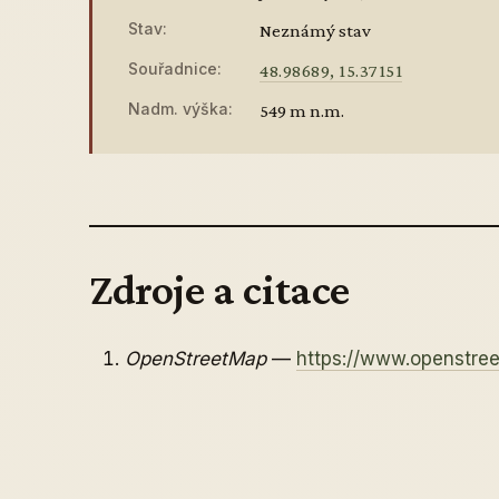
Stav:
Neznámý stav
Souřadnice:
48.98689, 15.37151
Nadm. výška:
549 m n.m.
Zdroje a citace
OpenStreetMap
—
https://www.openstr