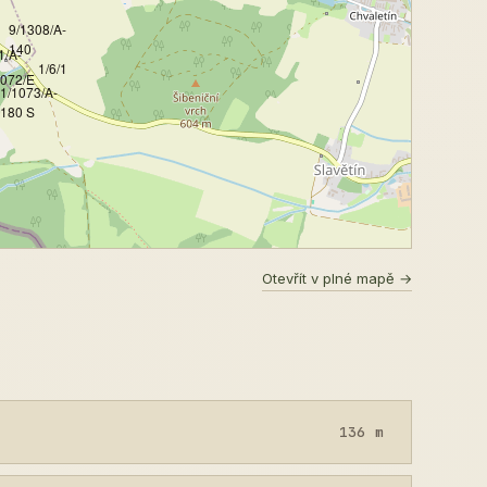
9/1308/A-
140
1/A-
1/6/1
1072/E
1/1073/A-
180 S
Otevřít v plné mapě →
136 m