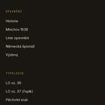
OPEVNĚNÍ
Historie
Mnichov 1938
Linie opevnění
Německá špionáž
Výzbroj
TYPOLOGIE
LO vz. 36
LO vz. 37 (řopík)
Pěchotní srub