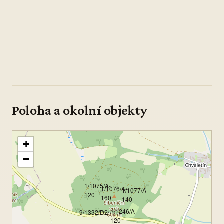
Poloha a okolní objekty
+
−
1/1075/A-
1/1076/A-
1/1077/A-
120
160
140
1/1246/A-
9/1332/D2
1/7/1
120