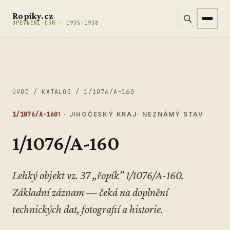
Přeskočit na obsah
Ropiky.cz
OPEVNĚNÍ ČSR · 1935–1938
ÚVOD
/
KATALOG
/
1/1076/A-160
1/1076/A-160
1 · JIHOČESKÝ KRAJ
· NEZNÁMÝ STAV
1/1076/A-160
Lehký objekt vz. 37 „řopík" 1/1076/A-160.
Základní záznam — čeká na doplnění
technických dat, fotografií a historie.