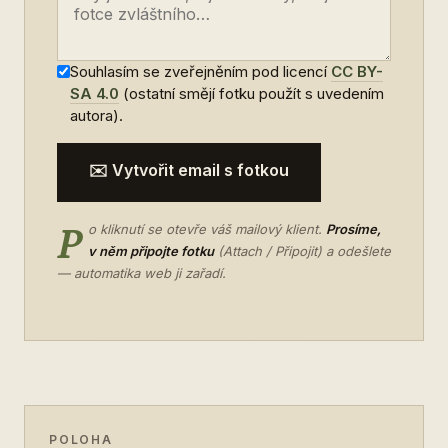
Souhlasím se zveřejněním pod licencí
CC BY-
SA 4.0
(ostatní smějí fotku použít s uvedením
autora).
✉️ Vytvořit email s fotkou
P
o kliknutí se otevře váš mailový klient.
Prosíme,
v něm připojte fotku
(Attach / Připojit) a odešlete
— automatika web ji zařadí.
POLOHA