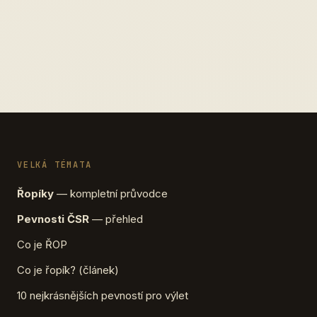
VELKÁ TÉMATA
Řopíky
— kompletní průvodce
Pevnosti ČSR
— přehled
Co je ŘOP
Co je řopík? (článek)
10 nejkrásnějších pevností pro výlet