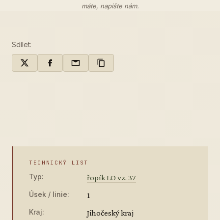
máte,
napište nám
.
Sdílet:
TECHNICKÝ LIST
Typ:
řopík LO vz. 37
Úsek / linie:
1
Kraj:
Jihočeský kraj