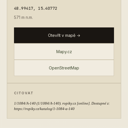
48.99417, 15.40772
571 m n.m.
Otevřít v mapě →
Mapy.cz
OpenStreetMap
CITOVAT
1/1084/A-140
(1/1084/A-140). ropiky.cz [online]. Dostupné z:
https://ropiky.cz/katalog/1-1084-a-140