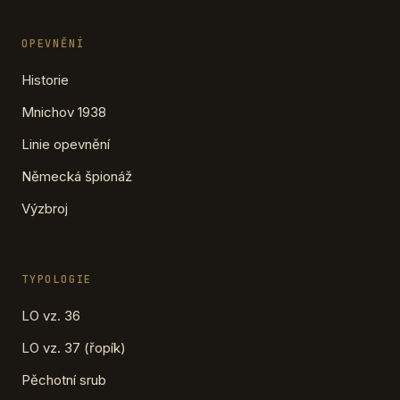
OPEVNĚNÍ
Historie
Mnichov 1938
Linie opevnění
Německá špionáž
Výzbroj
TYPOLOGIE
LO vz. 36
LO vz. 37 (řopík)
Pěchotní srub