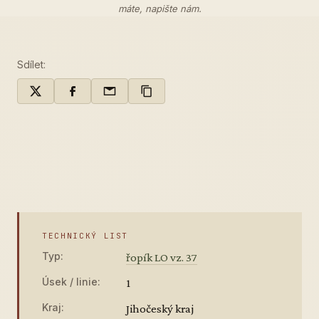
máte,
napište nám
.
Sdílet:
TECHNICKÝ LIST
Typ:
řopík LO vz. 37
Úsek / linie:
1
Kraj:
Jihočeský kraj