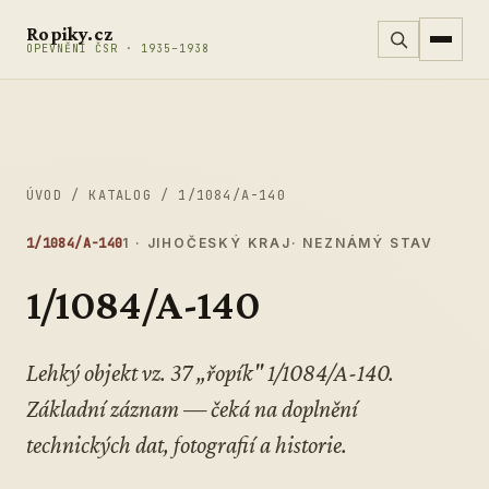
Přeskočit na obsah
Ropiky.cz
OPEVNĚNÍ ČSR · 1935–1938
ÚVOD
/
KATALOG
/
1/1084/A-140
1/1084/A-140
1 · JIHOČESKÝ KRAJ
· NEZNÁMÝ STAV
1/1084/A-140
Lehký objekt vz. 37 „řopík" 1/1084/A-140.
Základní záznam — čeká na doplnění
technických dat, fotografií a historie.