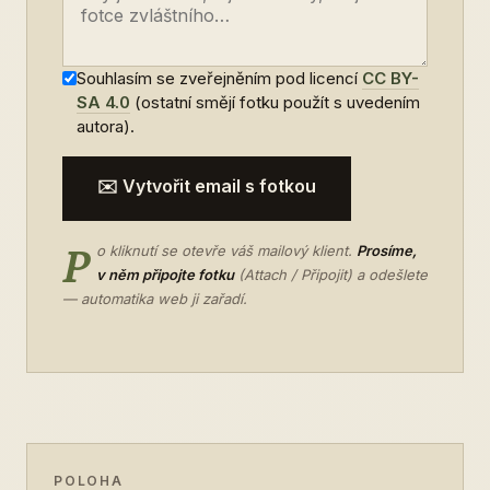
Souhlasím se zveřejněním pod licencí
CC BY-
SA 4.0
(ostatní smějí fotku použít s uvedením
autora).
✉️ Vytvořit email s fotkou
P
o kliknutí se otevře váš mailový klient.
Prosíme,
v něm připojte fotku
(Attach / Připojit) a odešlete
— automatika web ji zařadí.
POLOHA