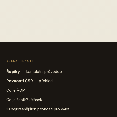
VELKÁ TÉMATA
Řopíky
— kompletní průvodce
Pevnosti ČSR
— přehled
Co je ŘOP
Co je řopík? (článek)
10 nejkrásnějších pevností pro výlet