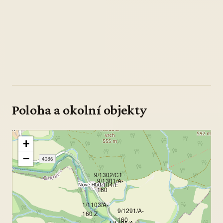
Poloha a okolní objekty
+
−
9/1302/C1
9/1301/A-
1/1104/E
160
1/1103/A-
9/1291/A-
160 Z
160
1/1105/A-