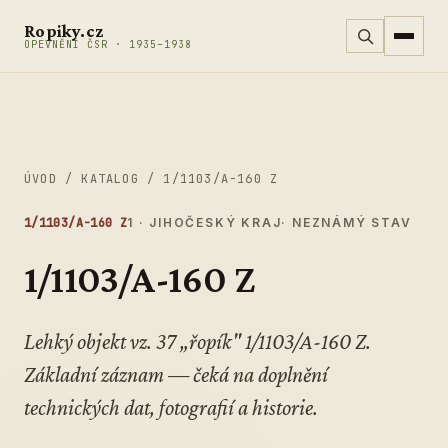
Přeskočit na obsah
Ropiky.cz
OPEVNĚNÍ ČSR · 1935–1938
ÚVOD
/
KATALOG
/
1/1103/A-160 Z
1/1103/A-160 Z
1 · JIHOČESKÝ KRAJ
· NEZNÁMÝ STAV
1/1103/A-160 Z
Lehký objekt vz. 37 „řopík" 1/1103/A-160 Z.
Základní záznam — čeká na doplnění
technických dat, fotografií a historie.