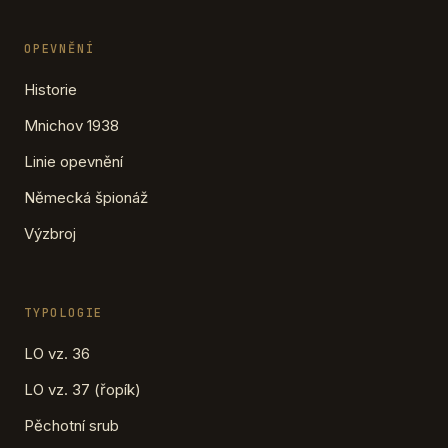
OPEVNĚNÍ
Historie
Mnichov 1938
Linie opevnění
Německá špionáž
Výzbroj
TYPOLOGIE
LO vz. 36
LO vz. 37 (řopík)
Pěchotní srub