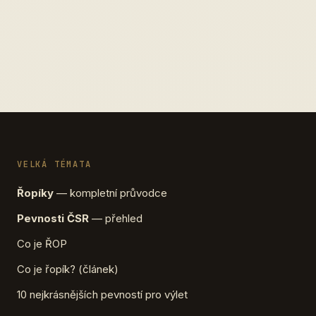
VELKÁ TÉMATA
Řopíky
— kompletní průvodce
Pevnosti ČSR
— přehled
Co je ŘOP
Co je řopík? (článek)
10 nejkrásnějších pevností pro výlet