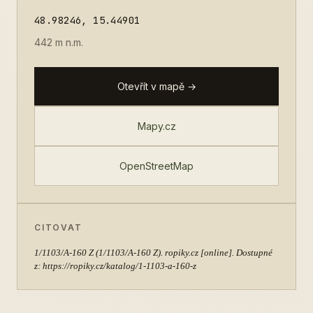
48.98246, 15.44901
442 m n.m.
Otevřít v mapě →
Mapy.cz
OpenStreetMap
CITOVAT
1/1103/A-160 Z
(1/1103/A-160 Z). ropiky.cz [online]. Dostupné
z: https://ropiky.cz/katalog/1-1103-a-160-z