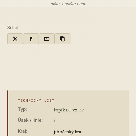
máte,
napište nám
.
Sdílet:
TECHNICKÝ LIST
Typ:
řopík LO vz. 37
Úsek / linie:
1
Kraj:
Jihočeský kraj