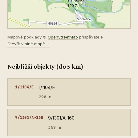
120 Z
Mapové podklady ©
OpenStreetMap
přispěvatelé
Otevřít v plné mapě →
Nejbližší objekty (do 5 km)
1/1104/E
1/1104/E
298 m
9/1301/A-160
9/1301/A-160
359 m