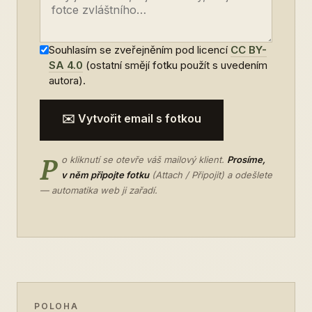
Souhlasím se zveřejněním pod licencí
CC BY-
SA 4.0
(ostatní smějí fotku použít s uvedením
autora).
✉️ Vytvořit email s fotkou
P
o kliknutí se otevře váš mailový klient.
Prosíme,
v něm připojte fotku
(Attach / Připojit) a odešlete
— automatika web ji zařadí.
POLOHA