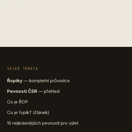
VELKÁ TÉMATA
Řopíky
— kompletní průvodce
Pevnosti ČSR
— přehled
Co je ŘOP
Co je řopík? (článek)
10 nejkrásnějších pevností pro výlet