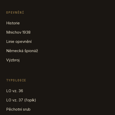
OPEVNĚNÍ
Historie
Mnichov 1938
Linie opevnění
Německá špionáž
Výzbroj
TYPOLOGIE
LO vz. 36
LO vz. 37 (řopík)
Pěchotní srub