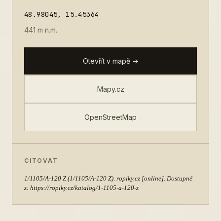
48.98045, 15.45364
441 m n.m.
Otevřít v mapě →
Mapy.cz
OpenStreetMap
CITOVAT
1/1105/A-120 Z
(1/1105/A-120 Z). ropiky.cz [online]. Dostupné
z: https://ropiky.cz/katalog/1-1105-a-120-z