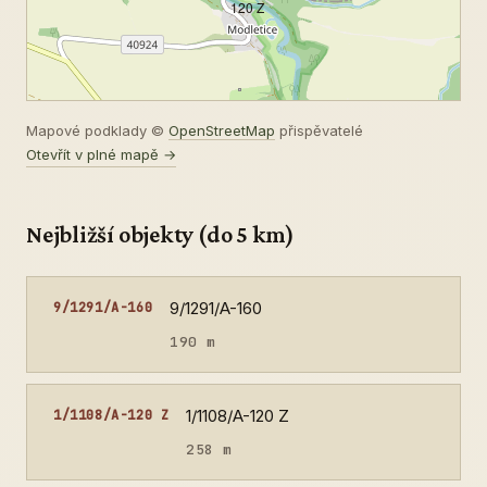
120 Z
Mapové podklady ©
OpenStreetMap
přispěvatelé
Otevřít v plné mapě →
Nejbližší objekty (do 5 km)
9/1291/A-160
9/1291/A-160
190 m
1/1108/A-120 Z
1/1108/A-120 Z
258 m