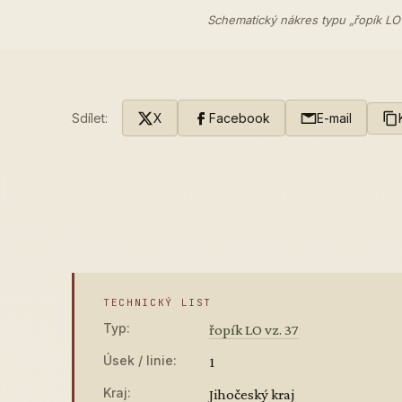
Schematický nákres typu „řopík LO
Sdílet:
X
Facebook
E-mail
TECHNICKÝ LIST
Typ:
řopík LO vz. 37
Úsek / linie:
1
Kraj:
Jihočeský kraj