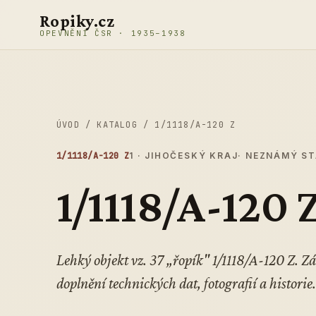
Přeskočit na obsah
Ropiky.cz
OPEVNĚNÍ ČSR · 1935–1938
ÚVOD
/
KATALOG
/
1/1118/A-120 Z
1/1118/A-120 Z
1 · JIHOČESKÝ KRAJ
· NEZNÁMÝ S
1/1118/A-120 
Lehký objekt vz. 37 „řopík" 1/1118/A-120 Z. 
doplnění technických dat, fotografií a historie.