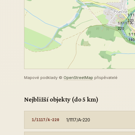
1/11
120 
1/1117/A-
220
1/1
140
Mapové podklady ©
OpenStreetMap
přispěvatelé
Nejbližší objekty (do 5 km)
1/1117/A-220
1/1117/A-220