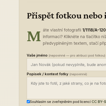
Přispět fotkou nebo
M
áte vlastní fotografii
1/1118/A-120
informaci? Klikněte na tlačítko n
předvyplněným textem, stačí připo
Vaše jméno
(nepovinné — pro atribuci pod fotkou)
Popisek / kontext fotky
(nepovinné)
Souhlasím se zveřejněním pod licencí
CC BY-S