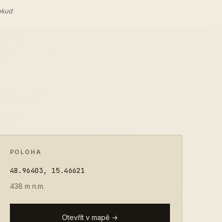
okud
POLOHA
48.96403, 15.46621
438 m n.m.
Otevřít v mapě →