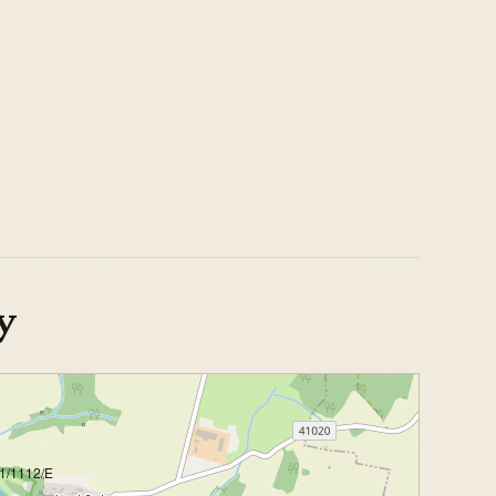
y
1/1112/E