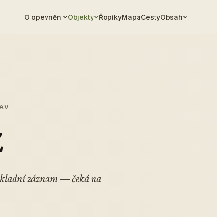
O opevnění
Objekty
Řopíky
Mapa
Cesty
Obsah
TAV
Z
Základní záznam — čeká na