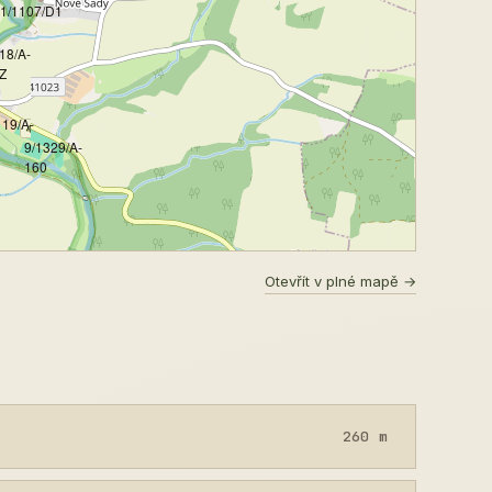
1/1107/D1
18/A-
Z
119/A-
9/1329/A-
160
Otevřít v plné mapě →
260 m