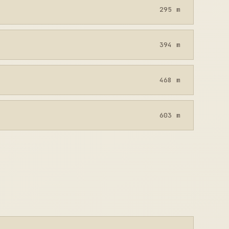
295 m
394 m
468 m
603 m