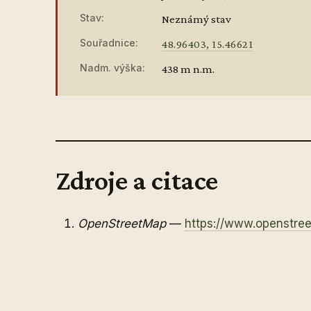
Stav:
Neznámý stav
Souřadnice:
48.96403, 15.46621
Nadm. výška:
438 m n.m.
Zdroje a citace
OpenStreetMap
—
https://www.openstre