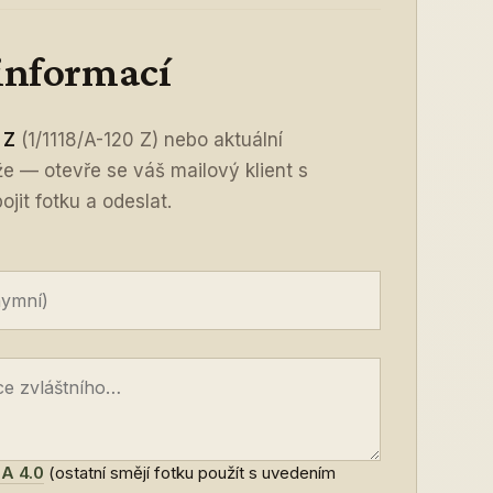
 informací
 Z
(1/1118/A-120 Z) nebo aktuální
íže — otevře se váš mailový klient s
jit fotku a odeslat.
A 4.0
(ostatní smějí fotku použít s uvedením