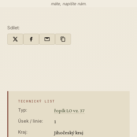
máte,
napište nám
.
Sdílet:
TECHNICKÝ LIST
Typ:
řopík LO vz. 37
Úsek / linie:
1
Kraj:
Jihočeský kraj