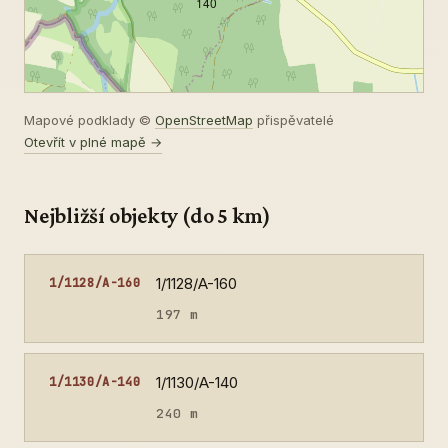
140
Mapové podklady ©
OpenStreetMap
přispěvatelé
Otevřít v plné mapě →
Nejbližší objekty (do 5 km)
1/1128/A-160
1/1128/A-160
197 m
1/1130/A-140
1/1130/A-140
240 m