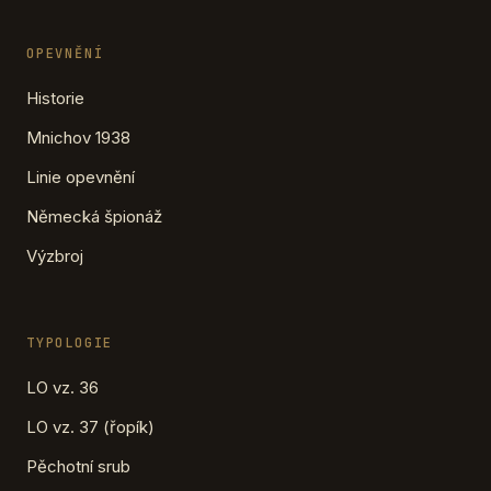
OPEVNĚNÍ
Historie
Mnichov 1938
Linie opevnění
Německá špionáž
Výzbroj
TYPOLOGIE
LO vz. 36
LO vz. 37 (řopík)
Pěchotní srub