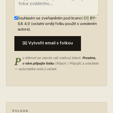
Souhlasím se zveřejněním pod licencí
CC BY-
SA 4.0
(ostatní smějí fotku použít s uvedením
autora).
✉️ Vytvořit email s fotkou
P
o kliknutí se otevře váš mailový klient.
Prosíme,
v něm připojte fotku
(Attach / Připojit) a odešlete
— automatika web ji zařadí.
POLOHA