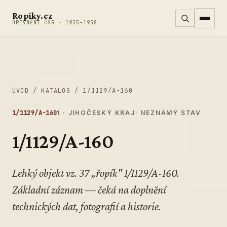
Přeskočit na obsah
Ropiky.cz
OPEVNĚNÍ ČSR · 1935–1938
ÚVOD
/
KATALOG
/
1/1129/A-160
1/1129/A-160
1 · JIHOČESKÝ KRAJ
· NEZNÁMÝ STAV
1/1129/A-160
Lehký objekt vz. 37 „řopík" 1/1129/A-160.
Základní záznam — čeká na doplnění
technických dat, fotografií a historie.