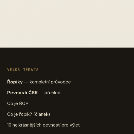
VELKÁ TÉMATA
Řopíky
— kompletní průvodce
Pevnosti ČSR
— přehled
Co je ŘOP
Co je řopík? (článek)
10 nejkrásnějších pevností pro výlet