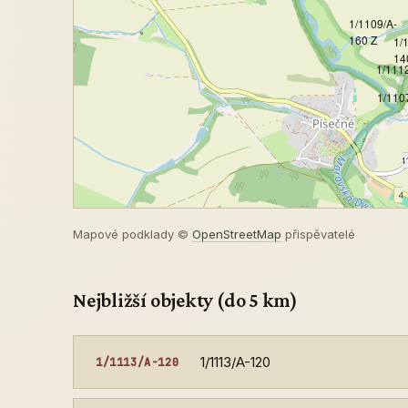
1/1109/A-
160 Z
1/
14
1/111
1/110
Mapové podklady ©
OpenStreetMap
přispěvatelé
Nejbližší objekty (do 5 km)
1/1113/A-120
1/1113/A-120