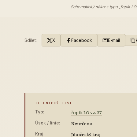
Schematický nákres typu „řopík LO
Sdílet:
X
Facebook
E-mail
TECHNICKÝ LIST
Typ:
řopík LO vz. 37
Úsek / linie:
Neurčeno
Kraj:
Jihočeský kraj