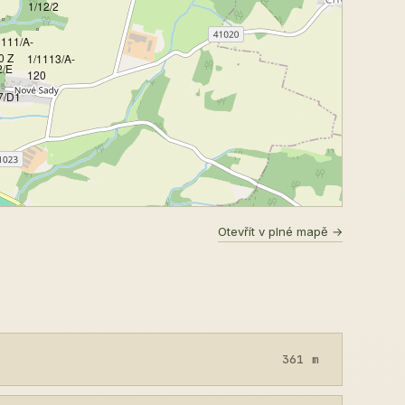
1/12/2
1111/A-
0 Z
1/1113/A-
2/E
120
7/D1
Otevřít v plné mapě →
361 m