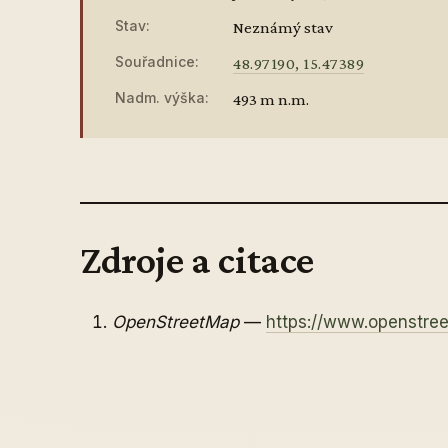
Stav:
Neznámý stav
Souřadnice:
48.97190, 15.47389
Nadm. výška:
493 m n.m.
Zdroje a citace
OpenStreetMap
—
https://www.openstr