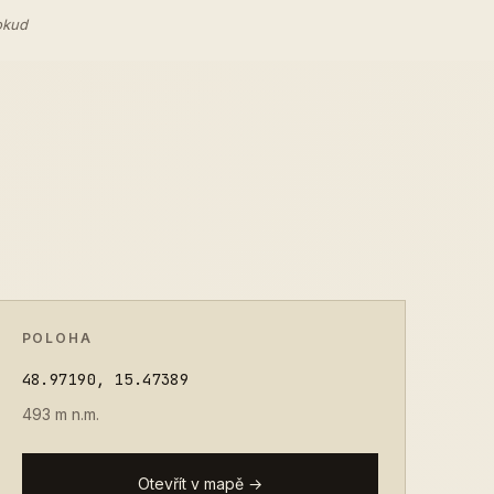
okud
POLOHA
48.97190, 15.47389
493 m n.m.
Otevřít v mapě →