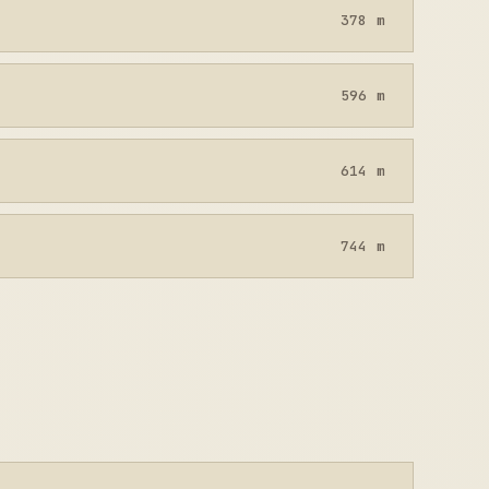
378 m
596 m
614 m
744 m