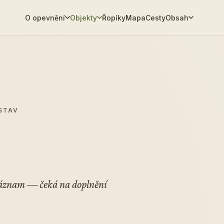
O opevnění
Objekty
Řopíky
Mapa
Cesty
Obsah
STAV
 záznam — čeká na doplnění