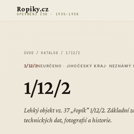
Přeskočit na obsah
Ropiky.cz
OPEVNĚNÍ ČSR · 1935–1938
ÚVOD
/
KATALOG
/
1/12/2
1/12/2
NEURČENO · JIHOČESKÝ KRAJ
· NEZNÁMÝ 
1/12/2
Lehký objekt vz. 37 „řopík" 1/12/2. Základní
technických dat, fotografií a historie.