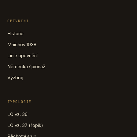
OPEVNĚNÍ
Historie
Mnichov 1938
Linie opevnění
Německá špionáž
Výzbroj
TYPOLOGIE
LO vz. 36
LO vz. 37 (řopík)
Pěchotní srub