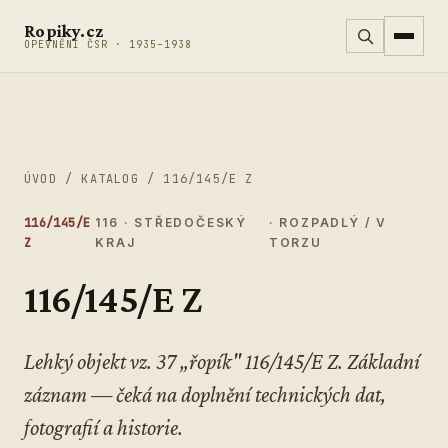
Přeskočit na obsah
Ropiky.cz
OPEVNĚNÍ ČSR · 1935–1938
ÚVOD
/
KATALOG
/
116/145/E Z
116/145/E
116 · STŘEDOČESKÝ
· ROZPADLÝ / V
Z
KRAJ
TORZU
116/145/E Z
Lehký objekt vz. 37 „řopík" 116/145/E Z. Základní
záznam — čeká na doplnění technických dat,
fotografií a historie.