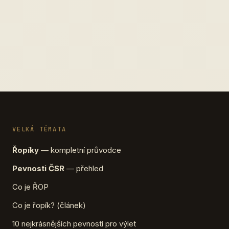
VELKÁ TÉMATA
Řopíky
— kompletní průvodce
Pevnosti ČSR
— přehled
Co je ŘOP
Co je řopík? (článek)
10 nejkrásnějších pevností pro výlet