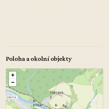
Poloha a okolní objekty
+
−
116/145/E
Z
B-
6/10/A-
B-
B-
B-