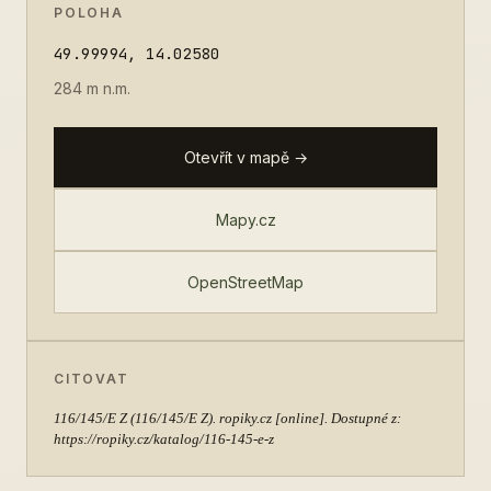
POLOHA
49.99994, 14.02580
284 m n.m.
Otevřít v mapě →
Mapy.cz
OpenStreetMap
CITOVAT
116/145/E Z
(116/145/E Z). ropiky.cz [online]. Dostupné z:
https://ropiky.cz/katalog/116-145-e-z