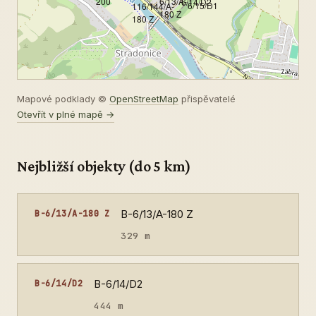
200
6/13/A-
6/14/D2
6/15/D1
116/144/A-
180 Z
180 Z
Mapové podklady ©
OpenStreetMap
přispěvatelé
Otevřít v plné mapě →
Nejbližší objekty (do 5 km)
B-6/13/A-180 Z
B-6/13/A-180 Z
329 m
B-6/14/D2
B-6/14/D2
444 m