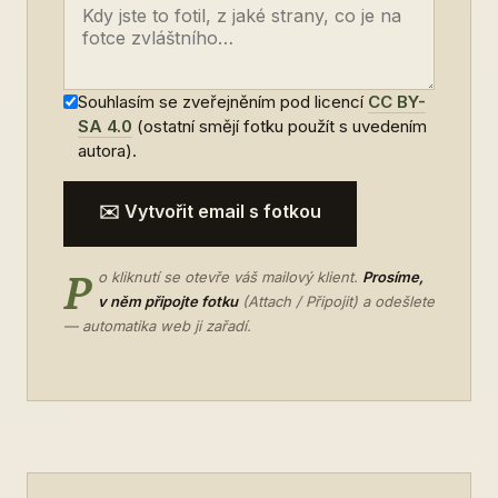
Souhlasím se zveřejněním pod licencí
CC BY-
SA 4.0
(ostatní smějí fotku použít s uvedením
autora).
✉️ Vytvořit email s fotkou
P
o kliknutí se otevře váš mailový klient.
Prosíme,
v něm připojte fotku
(Attach / Připojit) a odešlete
— automatika web ji zařadí.