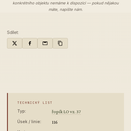
konkrétního objektu nemáme k dispozici — pokud nějakou
máte,
napište nám
.
Sdílet:
TECHNICKÝ LIST
Typ:
řopík LO vz. 37
Úsek / linie:
116