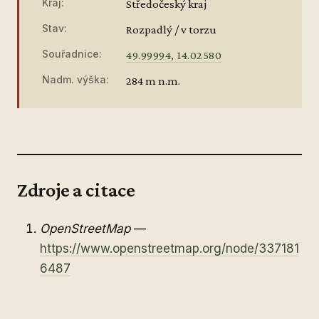
Kraj:
Středočeský kraj
Stav:
Rozpadlý / v torzu
Souřadnice:
49.99994, 14.02580
Nadm. výška:
284 m n.m.
Zdroje a citace
OpenStreetMap
—
https://www.openstreetmap.org/node/337181
6487