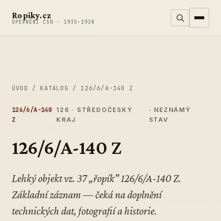
Přeskočit na obsah
Ropiky.cz
OPEVNĚNÍ ČSR · 1935–1938
ÚVOD
/
KATALOG
/
126/6/A-140 Z
126/6/A-140
126 · STŘEDOČESKÝ
· NEZNÁMÝ
Z
KRAJ
STAV
126/6/A-140 Z
Lehký objekt vz. 37 „řopík" 126/6/A-140 Z.
Základní záznam — čeká na doplnění
technických dat, fotografií a historie.