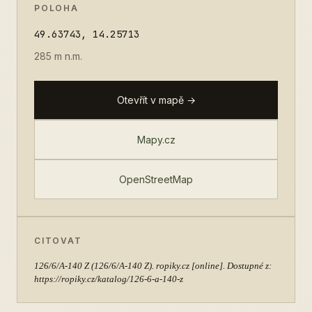
POLOHA
49.63743, 14.25713
285 m n.m.
Otevřít v mapě →
Mapy.cz
OpenStreetMap
CITOVAT
126/6/A-140 Z
(126/6/A-140 Z). ropiky.cz [online]. Dostupné z:
https://ropiky.cz/katalog/126-6-a-140-z