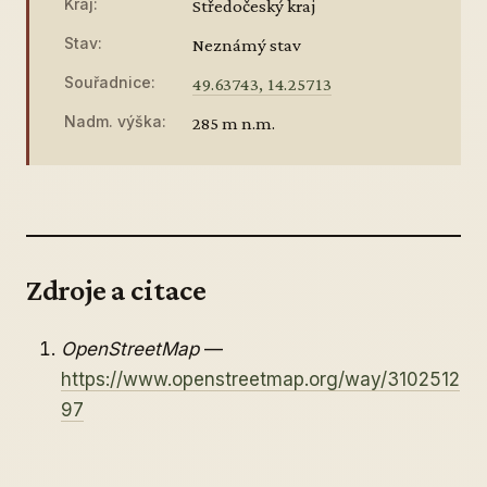
Kraj:
Středočeský kraj
Stav:
Neznámý stav
Souřadnice:
49.63743, 14.25713
Nadm. výška:
285 m n.m.
Zdroje a citace
OpenStreetMap
—
https://www.openstreetmap.org/way/3102512
97