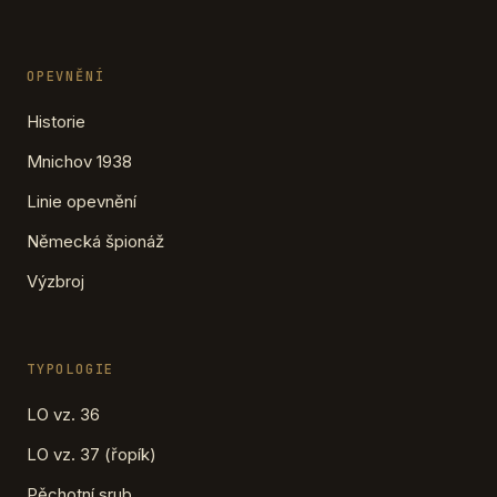
OPEVNĚNÍ
Historie
Mnichov 1938
Linie opevnění
Německá špionáž
Výzbroj
TYPOLOGIE
LO vz. 36
LO vz. 37 (řopík)
Pěchotní srub