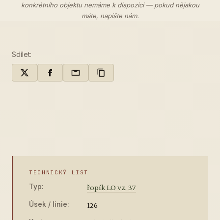
konkrétního objektu nemáme k dispozici — pokud nějakou
máte,
napište nám
.
Sdílet:
TECHNICKÝ LIST
Typ:
řopík LO vz. 37
Úsek / linie:
126