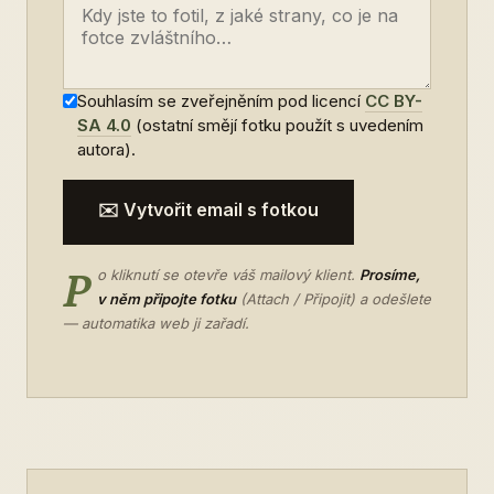
Souhlasím se zveřejněním pod licencí
CC BY-
SA 4.0
(ostatní smějí fotku použít s uvedením
autora).
✉️ Vytvořit email s fotkou
P
o kliknutí se otevře váš mailový klient.
Prosíme,
v něm připojte fotku
(Attach / Připojit) a odešlete
— automatika web ji zařadí.