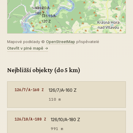
131/20/A-
160 Z
131/15/A-
120 Z
Mapové podklady ©
OpenStreetMap
přispěvatelé
Otevřít v plné mapě →
Nejbližší objekty (do 5 km)
126/7/A-160 Z
126/7/A-160 Z
110 m
126/10/A-180 Z
126/10/A-180 Z
991 m