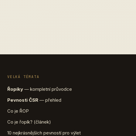
VELKÁ TÉMATA
Řopíky
— kompletní průvodce
Pevnosti ČSR
— přehled
Co je ŘOP
Co je řopík? (článek)
10 nejkrásnějších pevností pro výlet