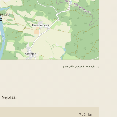
4/67/B2-
 Z
Otevřít v plné mapě →
 Nejbližší:
7.2 km