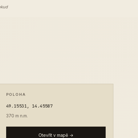
okud
POLOHA
49.15531, 14.45587
370 m n.m.
Otevřít v mapě →