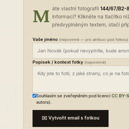
M
áte vlastní fotografii
144/67/B2-
informaci? Klikněte na tlačítko n
předvyplněným textem, stačí připo
Vaše jméno
(nepovinné — pro atribuci pod fotkou)
Popisek / kontext fotky
(nepovinné)
Souhlasím se zveřejněním pod licencí
CC BY-S
autora).
✉️ Vytvořit email s fotkou