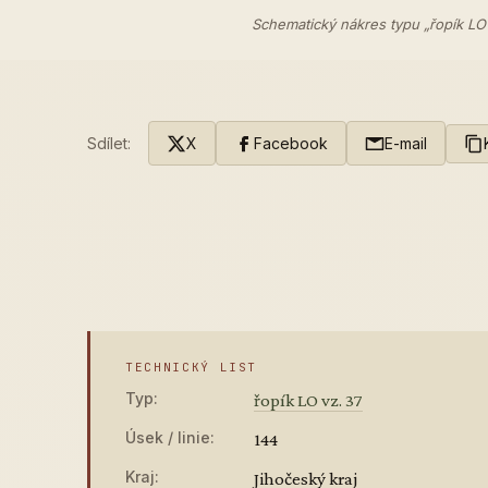
Schematický nákres typu „řopík LO
Sdílet:
X
Facebook
E-mail
TECHNICKÝ LIST
Typ:
řopík LO vz. 37
Úsek / linie:
144
Kraj:
Jihočeský kraj