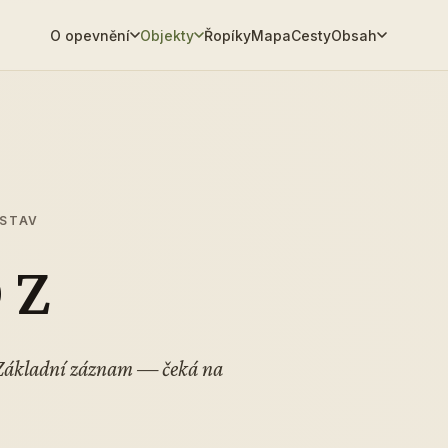
O opevnění
Objekty
Řopíky
Mapa
Cesty
Obsah
 STAV
 Z
. Základní záznam — čeká na