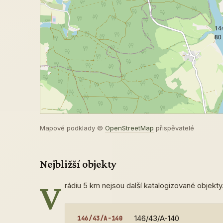
14
80
Mapové podklady ©
OpenStreetMap
přispěvatelé
Nejbližší objekty
V
rádiu 5 km nejsou další katalogizované objekty.
146/43/A-140
146/43/A-140