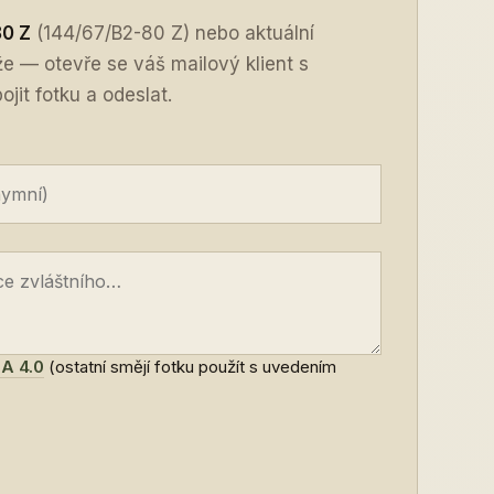
80 Z
(144/67/B2-80 Z) nebo aktuální
íže — otevře se váš mailový klient s
jit fotku a odeslat.
A 4.0
(ostatní smějí fotku použít s uvedením