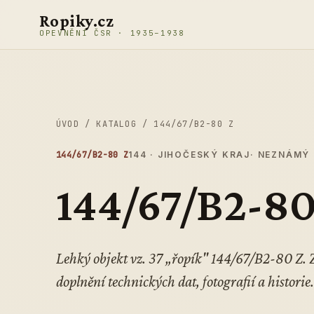
Přeskočit na obsah
Ropiky.cz
OPEVNĚNÍ ČSR · 1935–1938
ÚVOD
/
KATALOG
/
144/67/B2-80 Z
144/67/B2-80 Z
144 · JIHOČESKÝ KRAJ
· NEZNÁMÝ
144/67/B2-80
Lehký objekt vz. 37 „řopík" 144/67/B2-80 Z
doplnění technických dat, fotografií a historie.