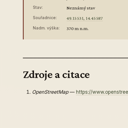
Stav:
Neznámý stav
Souřadnice:
49.15531, 14.45587
Nadm. výška:
370 m n.m.
Zdroje a citace
OpenStreetMap
—
https://www.openstre