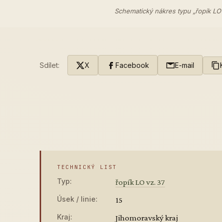
Schematický nákres typu „řopík LO
Sdílet:
X
Facebook
E-mail
TECHNICKÝ LIST
Typ:
řopík LO vz. 37
Úsek / linie:
15
Kraj:
Jihomoravský kraj