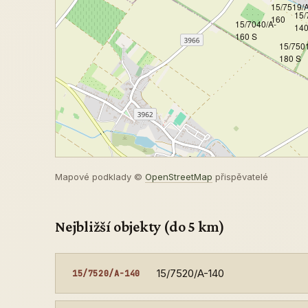
15/7519/A
15/
160
15/7040/A-
14
160 S
15/7501
180 S
Mapové podklady ©
OpenStreetMap
přispěvatelé
Nejbližší objekty (do 5 km)
15/7520/A-140
15/7520/A-140