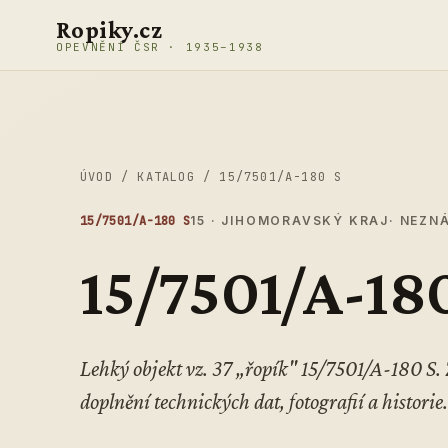
Přeskočit na obsah
Ropiky.cz
OPEVNĚNÍ ČSR · 1935–1938
ÚVOD
/
KATALOG
/
15/7501/A-180 S
15/7501/A-180 S
15 · JIHOMORAVSKÝ KRAJ
· NEZN
15/7501/A-18
Lehký objekt vz. 37 „řopík" 15/7501/A-180 S
doplnění technických dat, fotografií a historie.