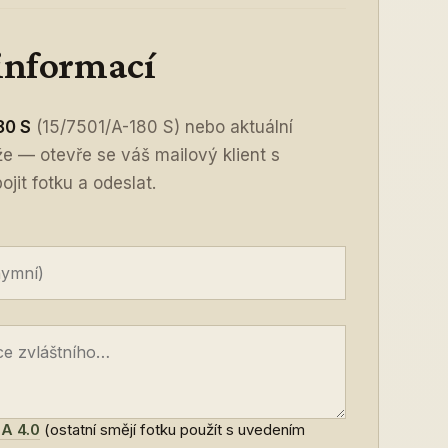
 informací
80 S
(15/7501/A-180 S) nebo aktuální
íže — otevře se váš mailový klient s
jit fotku a odeslat.
A 4.0
(ostatní smějí fotku použít s uvedením