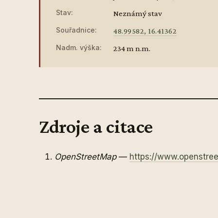
Stav:
Neznámý stav
Souřadnice:
48.99582, 16.41362
Nadm. výška:
234 m n.m.
Zdroje a citace
OpenStreetMap
—
https://www.openstr