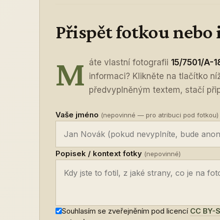
Přispět fotkou nebo
M
áte vlastní fotografii
15/7501/A-1
informaci? Klikněte na tlačítko n
předvyplněným textem, stačí připo
Vaše jméno
(nepovinné — pro atribuci pod fotkou)
Popisek / kontext fotky
(nepovinné)
Souhlasím se zveřejněním pod licencí
CC BY-S