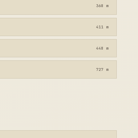
368 m
411 m
448 m
727 m