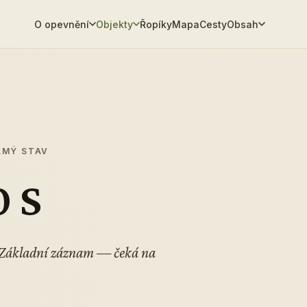
O opevnění
Objekty
Řopíky
Mapa
Cesty
Obsah
ÁMÝ STAV
0 S
. Základní záznam — čeká na