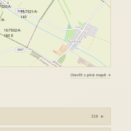
-
7520/A-
15/7521/A-
0
140
/A-
15/7502/A-
160 S
Otevřít v plné mapě →
318 m