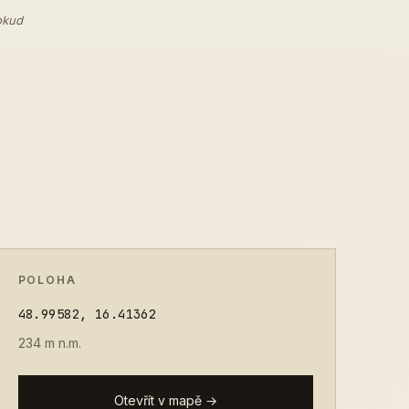
okud
POLOHA
48.99582, 16.41362
234 m n.m.
Otevřít v mapě →