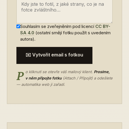
Souhlasím se zveřejněním pod licencí
CC BY-
SA 4.0
(ostatní smějí fotku použít s uvedením
autora).
✉️ Vytvořit email s fotkou
P
o kliknutí se otevře váš mailový klient.
Prosíme,
v něm připojte fotku
(Attach / Připojit) a odešlete
— automatika web ji zařadí.