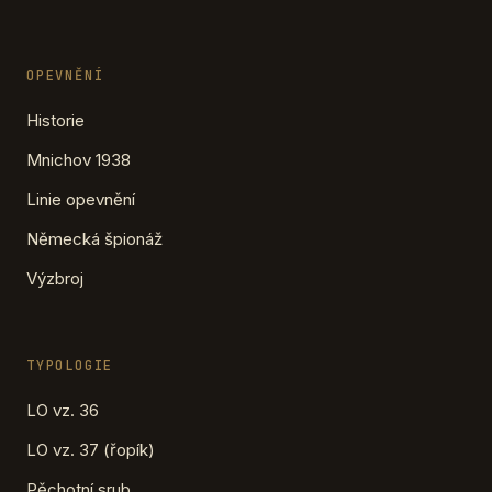
OPEVNĚNÍ
Historie
Mnichov 1938
Linie opevnění
Německá špionáž
Výzbroj
TYPOLOGIE
LO vz. 36
LO vz. 37 (řopík)
Pěchotní srub