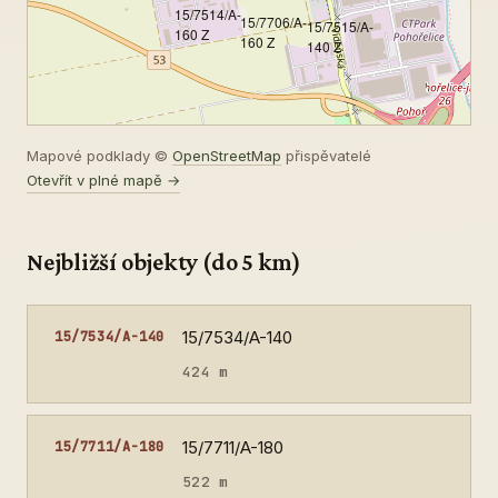
15/7514/A-
15/7706/A-
15/7515/A-
160 Z
160 Z
140 Z
Mapové podklady ©
OpenStreetMap
přispěvatelé
Otevřít v plné mapě →
Nejbližší objekty (do 5 km)
15/7534/A-140
15/7534/A-140
424 m
15/7711/A-180
15/7711/A-180
522 m