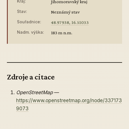
Kraj:
Jihomoravský kraj
Stav:
Neznámý stav
Souřadnice:
48.97938, 16.51033
Nadm. výška:
183 m n.m.
Zdroje a citace
OpenStreetMap
—
https://www.openstreetmap.org/node/337173
9073