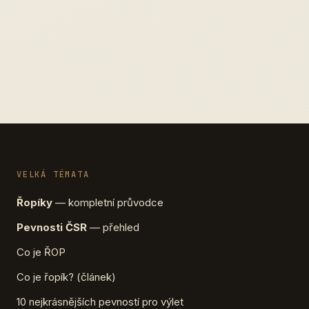
VELKÁ TÉMATA
Řopíky
— kompletní průvodce
Pevnosti ČSR
— přehled
Co je ŘOP
Co je řopík? (článek)
10 nejkrásnějších pevností pro výlet