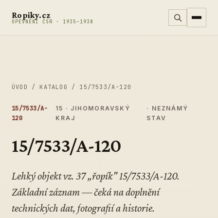
Přeskočit na obsah
Ropiky.cz
OPEVNĚNÍ ČSR · 1935–1938
ÚVOD
/
KATALOG
/
15/7533/A-120
15/7533/A-
15 · JIHOMORAVSKÝ
· NEZNÁMÝ
120
KRAJ
STAV
15/7533/A-120
Lehký objekt vz. 37 „řopík" 15/7533/A-120.
Základní záznam — čeká na doplnění
technických dat, fotografií a historie.