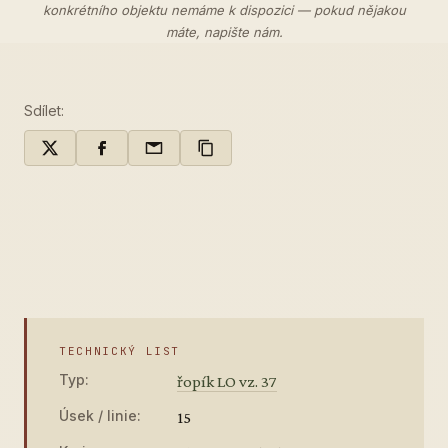
konkrétního objektu nemáme k dispozici — pokud nějakou
máte,
napište nám
.
Sdílet:
TECHNICKÝ LIST
Typ:
řopík LO vz. 37
Úsek / linie:
15