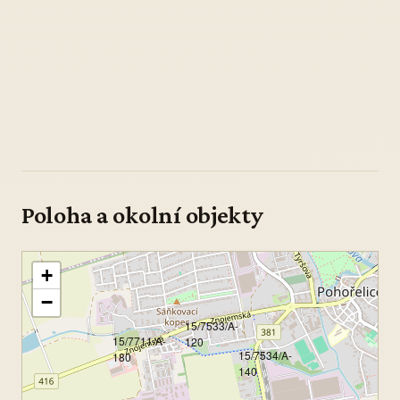
Poloha a okolní objekty
+
−
15/7533/A-
15/7711/A-
120
15/7534/A-
180
140