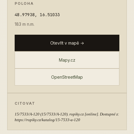
POLOHA
48.97938, 16.51033
183 m n.m.
Otevřít v mapě →
Mapy.cz
OpenStreetMap
CITOVAT
15/7533/A-120
(15/7533/A-120). ropiky.cz [online]. Dostupné z:
https://ropiky.cz/katalog/15-7533-a-120