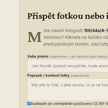
Přispět fotkou nebo
M
áte vlastní fotografii
159/44a/A-
informaci? Klikněte na tlačítko n
předvyplněným textem, stačí připo
Vaše jméno
(nepovinné — pro atribuci pod fotkou)
Popisek / kontext fotky
(nepovinné)
Souhlasím se zveřejněním pod licencí
CC BY-S