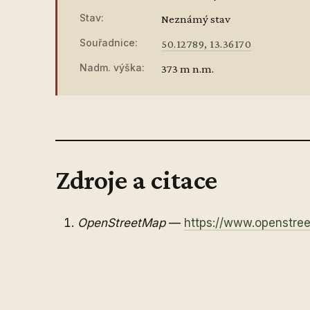
Stav:
Neznámý stav
Souřadnice:
50.12789, 13.36170
Nadm. výška:
373 m n.m.
Zdroje a citace
OpenStreetMap
—
https://www.openstre