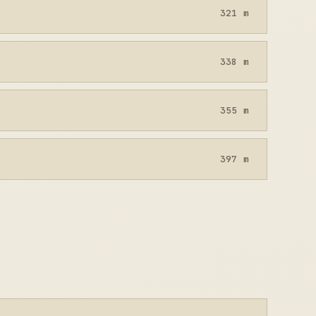
321 m
338 m
355 m
397 m