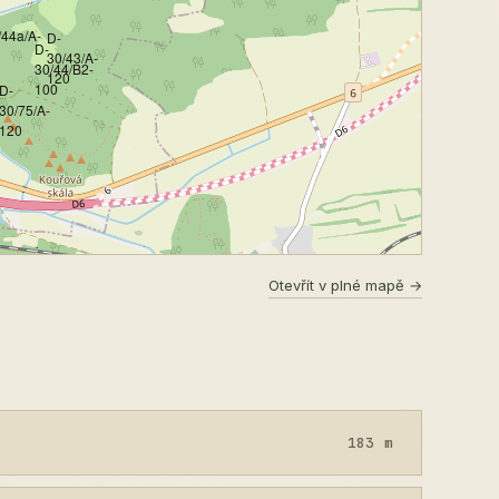
/44a/A-
D-
D-
30/43/A-
30/44/B2-
120
100
D-
30/75/A-
120
Otevřít v plné mapě →
183 m