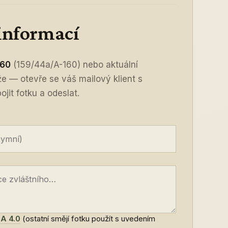
 informací
160
(159/44a/A-160) nebo aktuální
íže — otevře se váš mailový klient s
jit fotku a odeslat.
A 4.0
(ostatní smějí fotku použít s uvedením