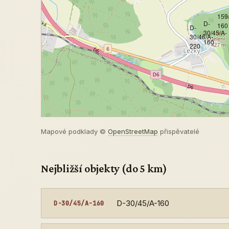
159
D-
160
D-
30/45/A-
30/46/A-
160
220
Mapové podklady ©
OpenStreetMap
přispěvatelé
Nejbližší objekty (do 5 km)
D-30/45/A-160
D-30/45/A-160