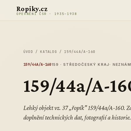
Přeskočit na obsah
Ropiky.cz
OPEVNĚNÍ ČSR · 1935–1938
ÚVOD
/
KATALOG
/
159/44A/A-160
159/44A/A-160
159 · STŘEDOČESKÝ KRAJ
· NEZNÁ
159/44a/A-16
Lehký objekt vz. 37 „řopík" 159/44a/A-160.
doplnění technických dat, fotografií a historie.