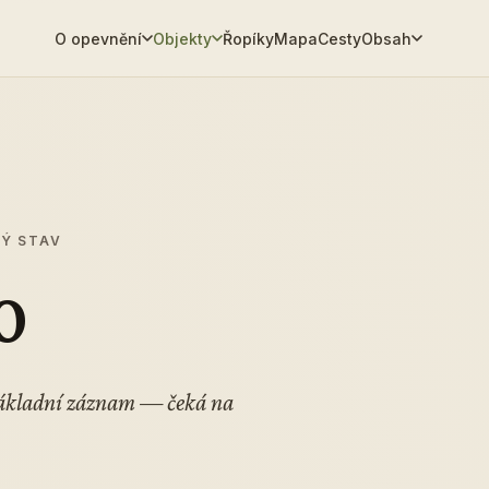
O opevnění
Objekty
Řopíky
Mapa
Cesty
Obsah
MÝ STAV
0
 Základní záznam — čeká na