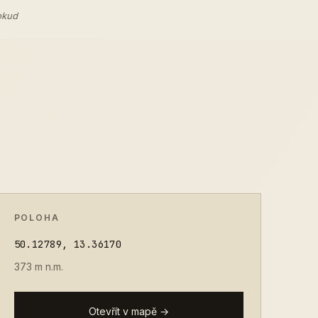
okud
POLOHA
50.12789, 13.36170
373 m n.m.
Otevřít v mapě →