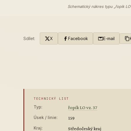
Schematický nákres typu „řopík LO
Sdílet:
X
Facebook
E-mail
TECHNICKÝ LIST
Typ:
řopík LO vz. 37
Úsek / linie:
159
Kraj:
Středočeský kraj