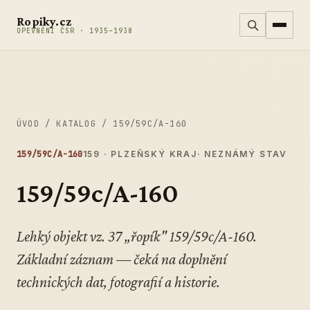
Přeskočit na obsah
Ropiky.cz
OPEVNĚNÍ ČSR · 1935–1938
ÚVOD
/
KATALOG
/
159/59C/A-160
159/59C/A-160
159 · PLZEŇSKÝ KRAJ
· NEZNÁMÝ STAV
159/59c/A-160
Lehký objekt vz. 37 „řopík" 159/59c/A-160.
Základní záznam — čeká na doplnění
technických dat, fotografií a historie.