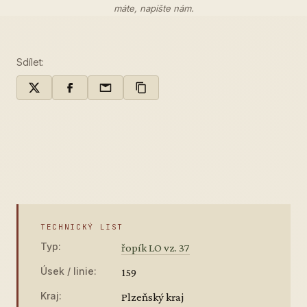
máte,
napište nám
.
Sdílet:
TECHNICKÝ LIST
Typ:
řopík LO vz. 37
Úsek / linie:
159
Kraj:
Plzeňský kraj