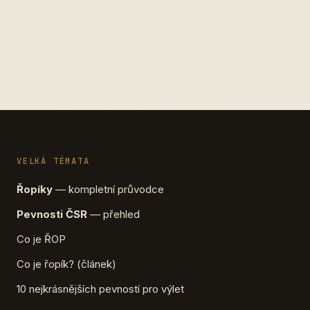
VELKÁ TÉMATA
Řopíky
— kompletní průvodce
Pevnosti ČSR
— přehled
Co je ŘOP
Co je řopík? (článek)
10 nejkrásnějších pevností pro výlet