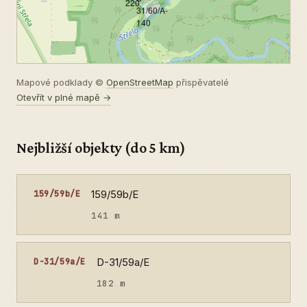
220
31/60/A-
140
Mapové podklady ©
OpenStreetMap
přispěvatelé
Otevřít v plné mapě →
Nejbližší objekty (do 5 km)
159/59b/E
159/59b/E
141 m
D-31/59a/E
D-31/59a/E
182 m