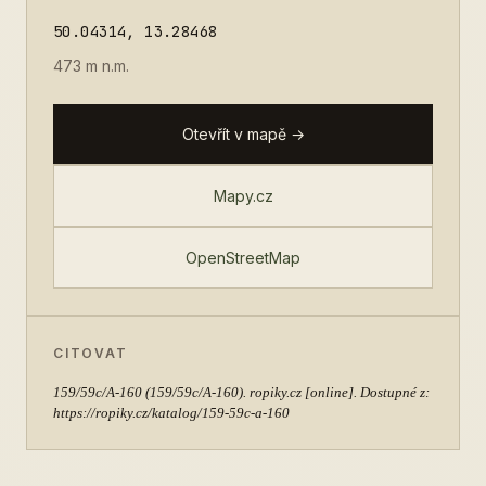
50.04314, 13.28468
473 m n.m.
Otevřít v mapě →
Mapy.cz
OpenStreetMap
CITOVAT
159/59c/A-160
(159/59c/A-160). ropiky.cz [online]. Dostupné z:
https://ropiky.cz/katalog/159-59c-a-160