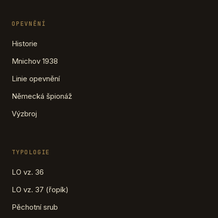
OPEVNĚNÍ
Historie
Mnichov 1938
Linie opevnění
Německá špionáž
Výzbroj
TYPOLOGIE
LO vz. 36
LO vz. 37 (řopík)
Pěchotní srub