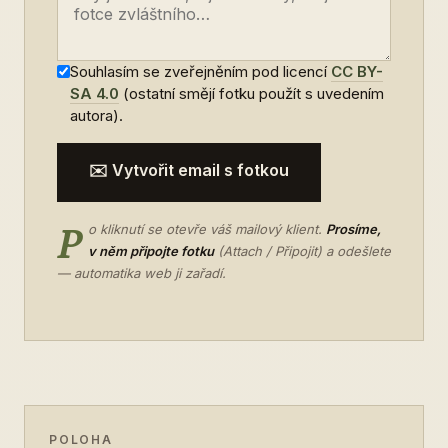
Souhlasím se zveřejněním pod licencí
CC BY-
SA 4.0
(ostatní smějí fotku použít s uvedením
autora).
✉️ Vytvořit email s fotkou
P
o kliknutí se otevře váš mailový klient.
Prosíme,
v něm připojte fotku
(Attach / Připojit) a odešlete
— automatika web ji zařadí.
POLOHA