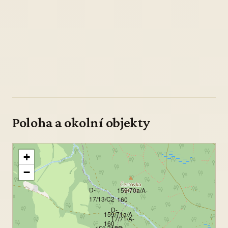
Poloha a okolní objekty
+
−
D-
159/70a/A-
17/13/C2
160
D-
159/71a/A-
17/71/A-
160
120