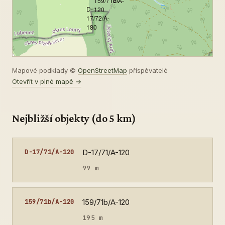
159/71b/A-
D-
120
17/72/A-
180
Mapové podklady ©
OpenStreetMap
přispěvatelé
Otevřít v plné mapě →
Nejbližší objekty (do 5 km)
D-17/71/A-120
D-17/71/A-120
99 m
159/71b/A-120
159/71b/A-120
195 m