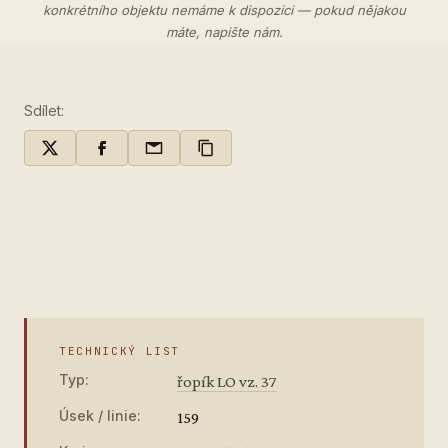
konkrétního objektu nemáme k dispozici — pokud nějakou
máte,
napište nám
.
Sdílet:
TECHNICKÝ LIST
Typ:
řopík LO vz. 37
Úsek / linie:
159