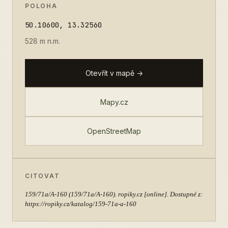
POLOHA
50.10600, 13.32560
528 m n.m.
Otevřít v mapě →
Mapy.cz
OpenStreetMap
CITOVAT
159/71a/A-160
(159/71a/A-160). ropiky.cz [online]. Dostupné z:
https://ropiky.cz/katalog/159-71a-a-160