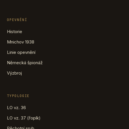
OPEVNĚNÍ
Historie
Mnichov 1938
Linie opevnění
Německá špionáž
Výzbroj
TYPOLOGIE
LO vz. 36
LO vz. 37 (řopík)
Pěchotní srub