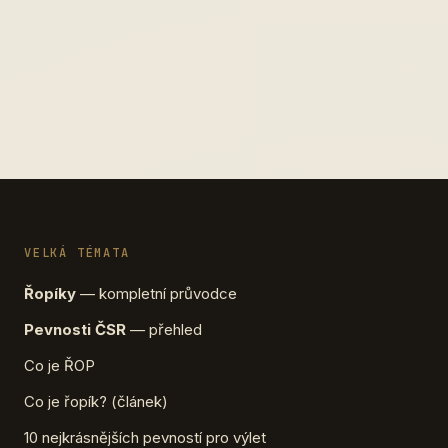
VELKÁ TÉMATA
Řopíky
— kompletní průvodce
Pevnosti ČSR
— přehled
Co je ŘOP
Co je řopík? (článek)
10 nejkrásnějších pevností pro výlet