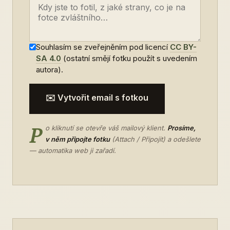
Souhlasím se zveřejněním pod licencí
CC BY-
SA 4.0
(ostatní smějí fotku použít s uvedením
autora).
✉️ Vytvořit email s fotkou
P
o kliknutí se otevře váš mailový klient.
Prosíme,
v něm připojte fotku
(Attach / Připojit) a odešlete
— automatika web ji zařadí.