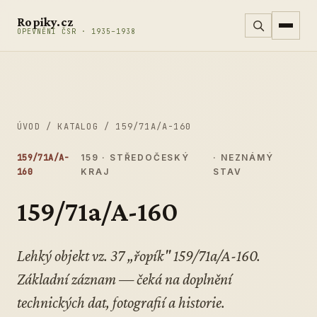
Přeskočit na obsah
Ropiky.cz
OPEVNĚNÍ ČSR · 1935–1938
ÚVOD
/
KATALOG
/
159/71A/A-160
159/71A/A-
159 · STŘEDOČESKÝ
· NEZNÁMÝ
160
KRAJ
STAV
159/71a/A-160
Lehký objekt vz. 37 „řopík" 159/71a/A-160.
Základní záznam — čeká na doplnění
technických dat, fotografií a historie.