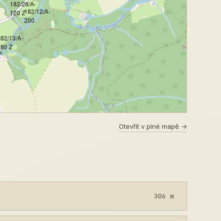
182/28/A-
182/12/A-
120 Z
200
82/13/A-
180 Z
A-
Otevřít v plné mapě →
306 m