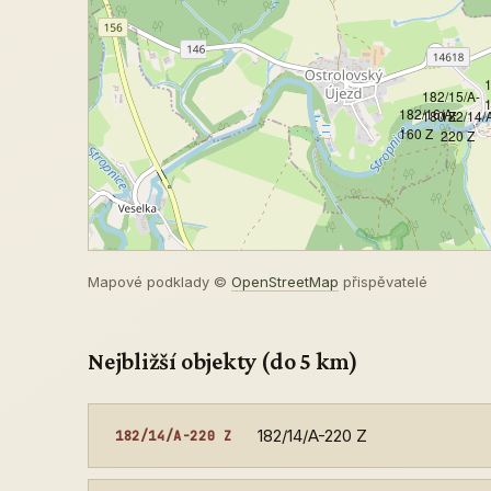
1
182/15/A-
182/16/A-
180 Z
182/14/
160 Z
220 Z
Mapové podklady ©
OpenStreetMap
přispěvatelé
Nejbližší objekty (do 5 km)
182/14/A-220 Z
182/14/A-220 Z