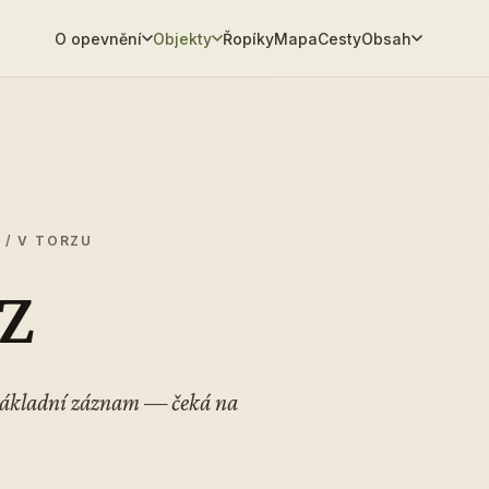
O opevnění
Objekty
Řopíky
Mapa
Cesty
Obsah
 / V TORZU
 Z
 Základní záznam — čeká na