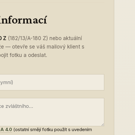
 informací
0 Z
(182/13/A-180 Z) nebo aktuální
íže — otevře se váš mailový klient s
jit fotku a odeslat.
A 4.0
(ostatní smějí fotku použít s uvedením