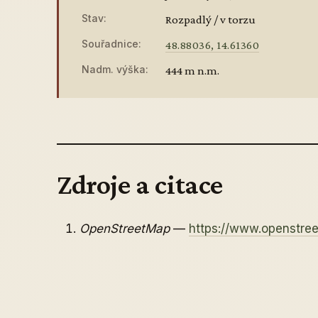
Stav:
Rozpadlý / v torzu
Souřadnice:
48.88036, 14.61360
Nadm. výška:
444 m n.m.
Zdroje a citace
OpenStreetMap
—
https://www.openstre