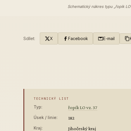
Schematický nákres typu „řopík LO
Sdílet:
X
Facebook
E-mail
TECHNICKÝ LIST
Typ:
řopík LO vz. 37
Úsek / linie:
182
Kraj:
Jihočeský kraj