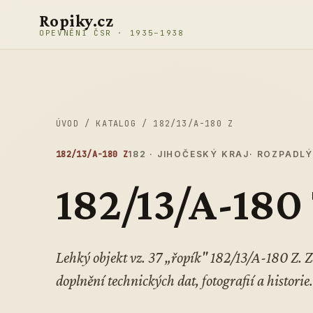
Přeskočit na obsah
Ropiky.cz
OPEVNĚNÍ ČSR · 1935–1938
ÚVOD
/
KATALOG
/
182/13/A-180 Z
182/13/A-180 Z
182 · JIHOČESKÝ KRAJ
· ROZPADLÝ
182/13/A-180
Lehký objekt vz. 37 „řopík" 182/13/A-180 Z.
doplnění technických dat, fotografií a historie.