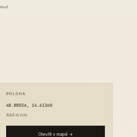
okud
POLOHA
48.88036, 14.61360
444 m n.m.
Otevřít v mapě →