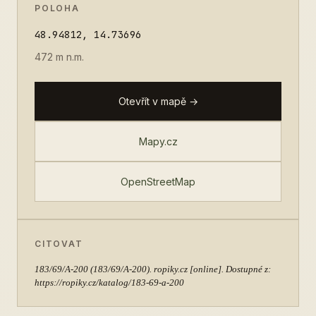
POLOHA
48.94812, 14.73696
472 m n.m.
Otevřít v mapě →
Mapy.cz
OpenStreetMap
CITOVAT
183/69/A-200
(183/69/A-200). ropiky.cz [online]. Dostupné z:
https://ropiky.cz/katalog/183-69-a-200