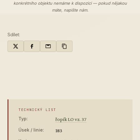
konkrétního objektu nemáme k dispozici — pokud nějakou
máte,
napište nám
.
Sdílet:
TECHNICKÝ LIST
Typ:
řopík LO vz. 37
Úsek / linie:
183