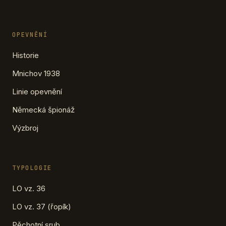
OPEVNĚNÍ
Historie
Mnichov 1938
Linie opevnění
Německá špionáž
Výzbroj
TYPOLOGIE
LO vz. 36
LO vz. 37 (řopík)
Pěchotní srub