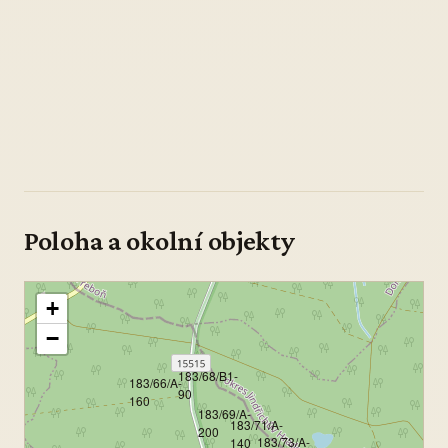
Poloha a okolní objekty
+
−
183/68/B1-
183/66/A-
90
160
183/69/A-
183/71/A-
200
183/73/A-
140