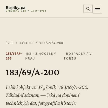
Přeskočit na obsah
Ropiky.cz
OPEVNĚNÍ ČSR · 1935–1938
ÚVOD
/
KATALOG
/
183/69/A-200
183/69/A-
183 · JIHOČESKÝ
· ROZPADLÝ / V
200
KRAJ
TORZU
183/69/A-200
Lehký objekt vz. 37 „řopík" 183/69/A-200.
Základní záznam — čeká na doplnění
technických dat, fotografií a historie.