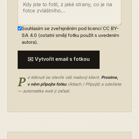
Souhlasím se zveřejněním pod licencí
CC BY-
SA 4.0
(ostatní smějí fotku použít s uvedením
autora).
✉️ Vytvořit email s fotkou
P
o kliknutí se otevře váš mailový klient.
Prosíme,
v něm připojte fotku
(Attach / Připojit) a odešlete
— automatika web ji zařadí.