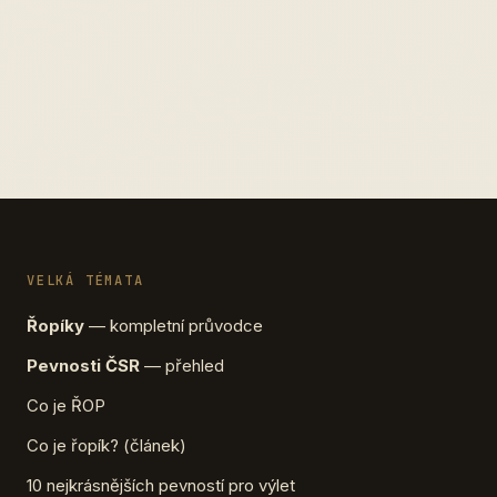
VELKÁ TÉMATA
Řopíky
— kompletní průvodce
Pevnosti ČSR
— přehled
Co je ŘOP
Co je řopík? (článek)
10 nejkrásnějších pevností pro výlet