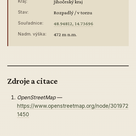
Kraj:
Jihočeský kraj
Stav:
Rozpadlý / v torzu
Souřadnice:
48.94812, 14.73696
Nadm. výška:
472 m n.m.
Zdroje a citace
OpenStreetMap
—
https://www.openstreetmap.org/node/301972
1450