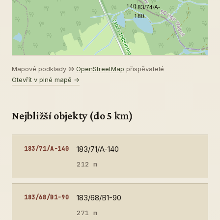
140
183/74/A-
180
Mapové podklady ©
OpenStreetMap
přispěvatelé
Otevřít v plné mapě →
Nejbližší objekty (do 5 km)
183/71/A-140
183/71/A-140
212 m
183/68/B1-90
183/68/B1-90
271 m