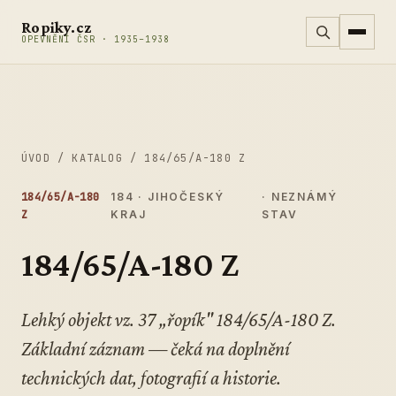
Přeskočit na obsah
Ropiky.cz
OPEVNĚNÍ ČSR · 1935–1938
ÚVOD
/
KATALOG
/
184/65/A-180 Z
184/65/A-180
184 · JIHOČESKÝ
· NEZNÁMÝ
Z
KRAJ
STAV
184/65/A-180 Z
Lehký objekt vz. 37 „řopík" 184/65/A-180 Z.
Základní záznam — čeká na doplnění
technických dat, fotografií a historie.