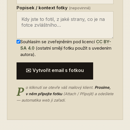
Popisek / kontext fotky
(nepovinné)
Souhlasím se zveřejněním pod licencí
CC BY-
SA 4.0
(ostatní smějí fotku použít s uvedením
autora).
✉️ Vytvořit email s fotkou
P
o kliknutí se otevře váš mailový klient.
Prosíme,
v něm připojte fotku
(Attach / Připojit) a odešlete
— automatika web ji zařadí.