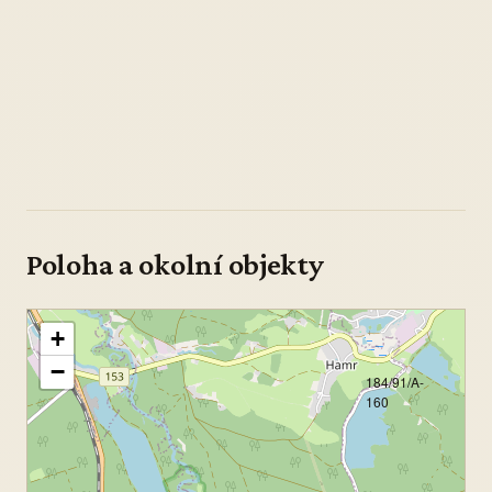
Poloha a okolní objekty
+
−
184/91/A-
160