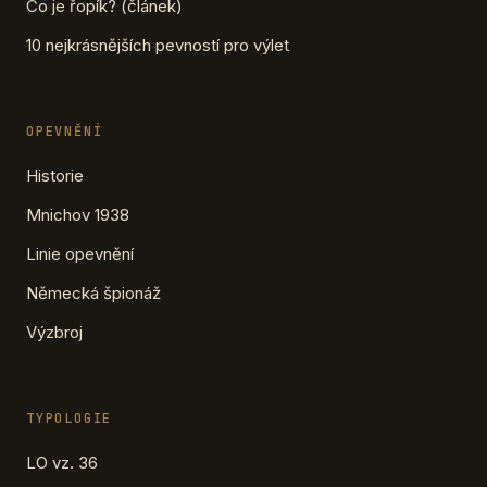
Co je řopík? (článek)
10 nejkrásnějších pevností pro výlet
OPEVNĚNÍ
Historie
Mnichov 1938
Linie opevnění
Německá špionáž
Výzbroj
TYPOLOGIE
LO vz. 36