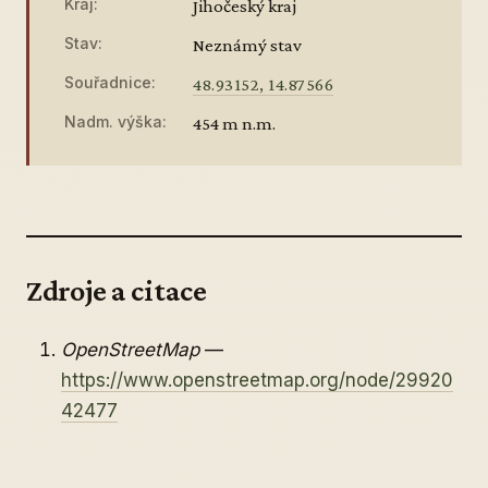
Kraj:
Jihočeský kraj
Stav:
Neznámý stav
Souřadnice:
48.93152, 14.87566
Nadm. výška:
454 m n.m.
Zdroje a citace
OpenStreetMap
—
https://www.openstreetmap.org/node/29920
42477