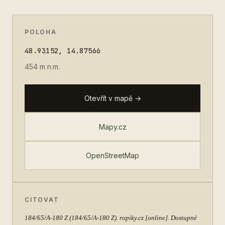
POLOHA
48.93152, 14.87566
454 m n.m.
Otevřít v mapě →
Mapy.cz
OpenStreetMap
CITOVAT
184/65/A-180 Z
(184/65/A-180 Z). ropiky.cz [online]. Dostupné