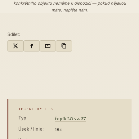
konkrétního objektu nemáme k dispozici — pokud nějakou
máte,
napište nám
.
Sdílet:
TECHNICKÝ LIST
Typ:
řopík LO vz. 37
Úsek / linie:
184