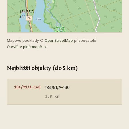
184/65/A-
180 Z
Mapové podklady ©
OpenStreetMap
přispěvatelé
Otevřít v plné mapě →
Nejbližší objekty (do 5 km)
184/91/A-160
184/91/A-160
3.8 km