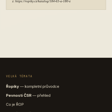
z: https://ropiky.cz/katalog/184-65-a-180-z
VELKÁ TÉMATA
Řopíky
— kompletní průvodce
Pevnosti ČSR
— přehled
Co je ŘOP