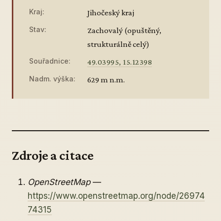
Kraj:
Jihočeský kraj
Stav:
Zachovalý (opuštěný,
strukturálně celý)
Souřadnice:
49.03995, 15.12398
Nadm. výška:
629 m n.m.
Zdroje a citace
OpenStreetMap
—
https://www.openstreetmap.org/node/26974
74315