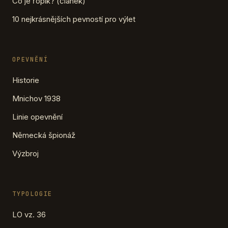
Co je řopík? (článek)
10 nejkrásnějších pevností pro výlet
OPEVNĚNÍ
Historie
Mnichov 1938
Linie opevnění
Německá špionáž
Výzbroj
TYPOLOGIE
LO vz. 36