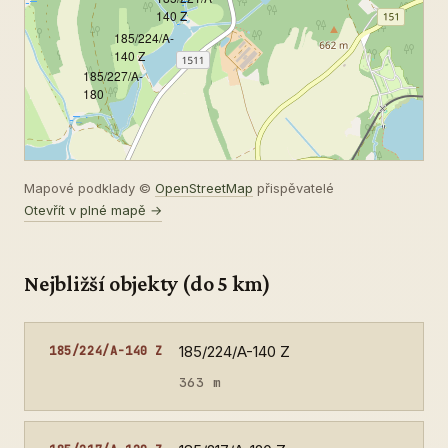
140 Z
185/224/A-
140 Z
185/227/A-
180
Mapové podklady ©
OpenStreetMap
přispěvatelé
Otevřít v plné mapě →
Nejbližší objekty (do 5 km)
185/224/A-140 Z
185/224/A-140 Z
363 m