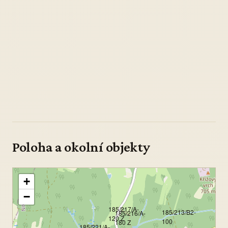
Poloha a okolní objekty
+
−
185/217/A-
185/213/B2-
185/216/A-
120 Z
100
180 Z
185/221/A-