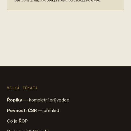
Dostupné z: https://ropiky.cz/katalog/185-221-a-140-z
VELKÁ TÉMATA
Řopíky
— kompletní průvodce
Pevnosti ČSR
— přehled
Co je ŘOP