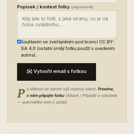
Popisek / kontext fotky
(nepovinné)
Souhlasím se zveřejněním pod licencí
CC BY-
SA 4.0
(ostatní smějí fotku použít s uvedením
autora).
✉️ Vytvořit email s fotkou
P
o kliknutí se otevře váš mailový klient.
Prosíme,
v něm připojte fotku
(Attach / Připojit) a odešlete
— automatika web ji zařadí.