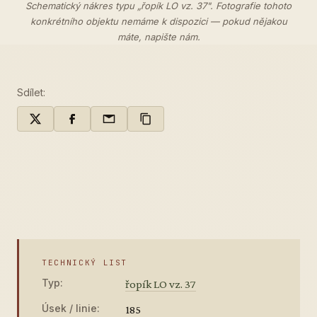
Schematický nákres typu „řopík LO vz. 37". Fotografie tohoto
konkrétního objektu nemáme k dispozici — pokud nějakou
máte,
napište nám
.
Sdílet:
TECHNICKÝ LIST
Typ:
řopík LO vz. 37
Úsek / linie:
185