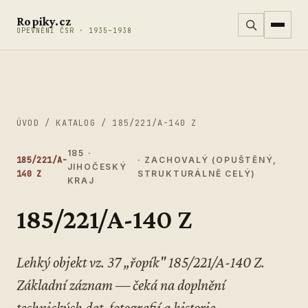
Přeskočit na obsah
Ropiky.cz
OPEVNĚNÍ ČSR · 1935–1938
ÚVOD
/
KATALOG
/
185/221/A-140 Z
185 ·
185/221/A-
· ZACHOVALÝ (OPUŠTĚNÝ,
JIHOČESKÝ
140 Z
STRUKTURÁLNĚ CELÝ)
KRAJ
185/221/A-140 Z
Lehký objekt vz. 37 „řopík" 185/221/A-140 Z.
Základní záznam — čeká na doplnění
technických dat, fotografií a historie.