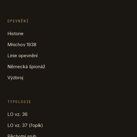
OPEVNĚNÍ
Historie
Mnichov 1938
Linie opevnění
Německá špionáž
Výzbroj
TYPOLOGIE
LO vz. 36
LO vz. 37 (řopík)
Pěchotní srub