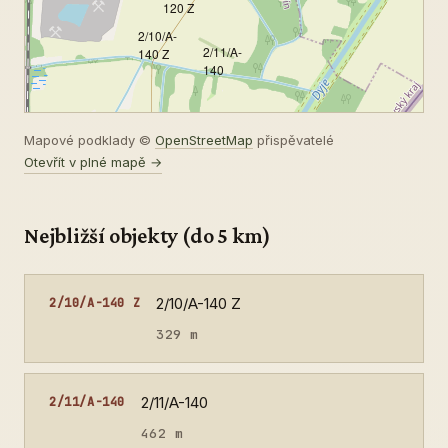
120 Z
2/10/A-
2/11/A-
140 Z
140
Mapové podklady ©
OpenStreetMap
přispěvatelé
Otevřít v plné mapě →
Nejbližší objekty (do 5 km)
2/10/A-140 Z
2/10/A-140 Z
329 m
2/11/A-140
2/11/A-140
462 m