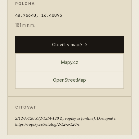
POLOHA
48.76640, 16.40093
181 m n.m.
Otevřít v mapě →
Mapy.cz
OpenStreetMap
CITOVAT
2/12/A-120 Z
(2/12/A-120 Z). ropiky.cz [online]. Dostupné z:
https://ropiky.cz/katalog/2-12-a-120-z