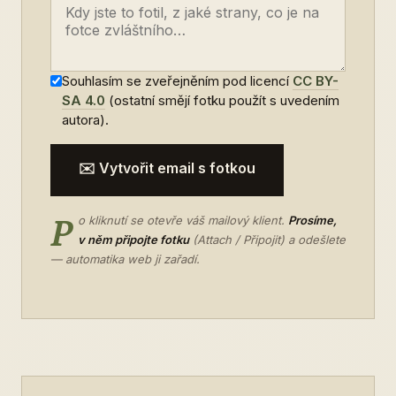
Souhlasím se zveřejněním pod licencí
CC BY-
SA 4.0
(ostatní smějí fotku použít s uvedením
autora).
✉️ Vytvořit email s fotkou
P
o kliknutí se otevře váš mailový klient.
Prosíme,
v něm připojte fotku
(Attach / Připojit) a odešlete
— automatika web ji zařadí.