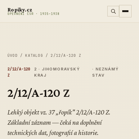
Přeskočit na obsah
Ropiky.cz
OPEVNĚNÍ ČSR · 1935–1938
ÚVOD
/
KATALOG
/
2/12/A-120 Z
2/12/A-120
2 · JIHOMORAVSKÝ
· NEZNÁMÝ
Z
KRAJ
STAV
2/12/A-120 Z
Lehký objekt vz. 37 „řopík" 2/12/A-120 Z.
Základní záznam — čeká na doplnění
technických dat, fotografií a historie.