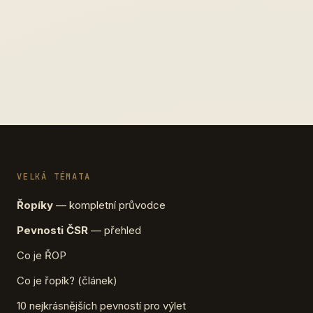
VELKÁ TÉMATA
Řopíky
— kompletní průvodce
Pevnosti ČSR
— přehled
Co je ŘOP
Co je řopík? (článek)
10 nejkrásnějších pevností pro výlet