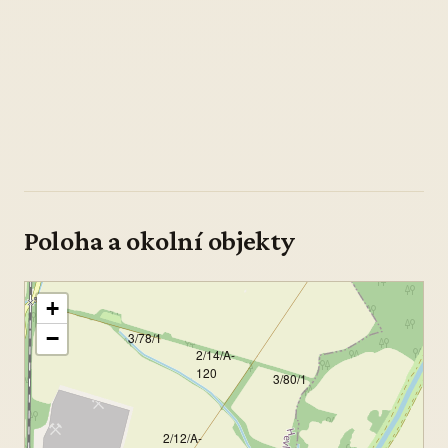
Poloha a okolní objekty
+
−
3/78/1
2/14/A-
120
3/80/1
2/12/A-