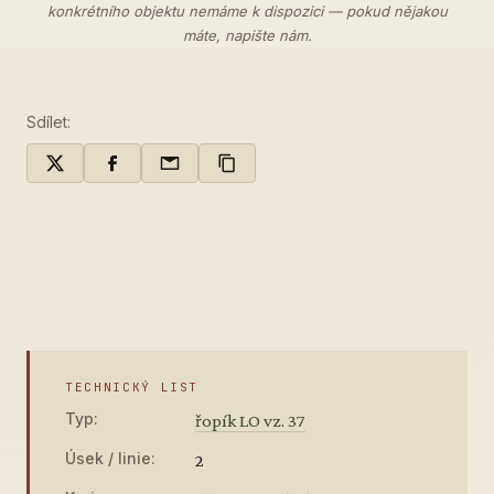
konkrétního objektu nemáme k dispozici — pokud nějakou
máte,
napište nám
.
Sdílet:
TECHNICKÝ LIST
Typ:
řopík LO vz. 37
Úsek / linie:
2