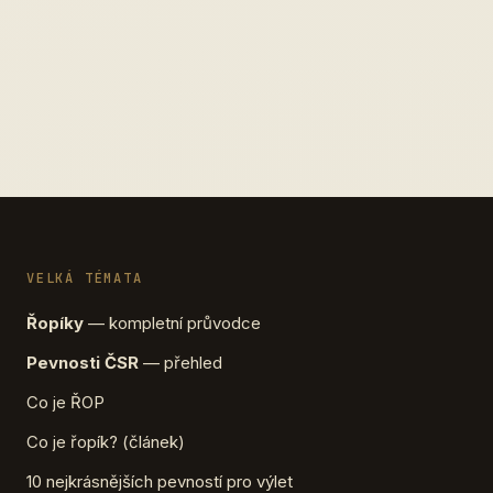
VELKÁ TÉMATA
Řopíky
— kompletní průvodce
Pevnosti ČSR
— přehled
Co je ŘOP
Co je řopík? (článek)
10 nejkrásnějších pevností pro výlet