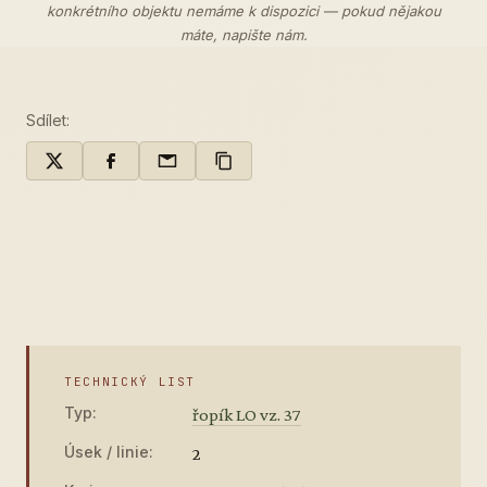
konkrétního objektu nemáme k dispozici — pokud nějakou
máte,
napište nám
.
Sdílet:
TECHNICKÝ LIST
Typ:
řopík LO vz. 37
Úsek / linie:
2