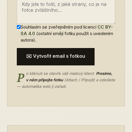
Souhlasím se zveřejněním pod licencí
CC BY-
SA 4.0
(ostatní smějí fotku použít s uvedením
autora).
✉️ Vytvořit email s fotkou
P
o kliknutí se otevře váš mailový klient.
Prosíme,
v něm připojte fotku
(Attach / Připojit) a odešlete
— automatika web ji zařadí.