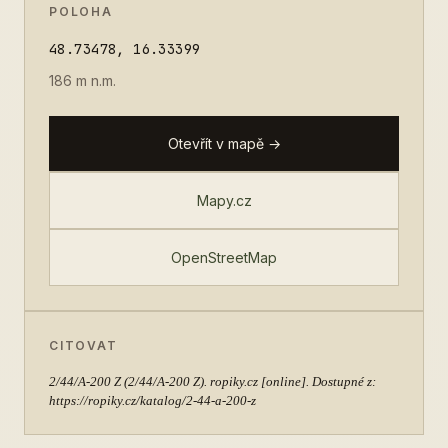
POLOHA
48.73478, 16.33399
186 m n.m.
Otevřít v mapě →
Mapy.cz
OpenStreetMap
CITOVAT
2/44/A-200 Z
(2/44/A-200 Z). ropiky.cz [online]. Dostupné z:
https://ropiky.cz/katalog/2-44-a-200-z