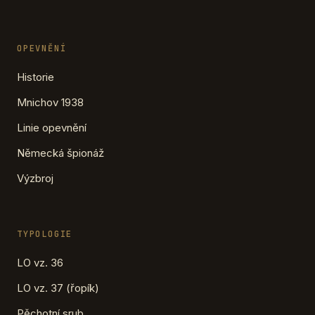
OPEVNĚNÍ
Historie
Mnichov 1938
Linie opevnění
Německá špionáž
Výzbroj
TYPOLOGIE
LO vz. 36
LO vz. 37 (řopík)
Pěchotní srub