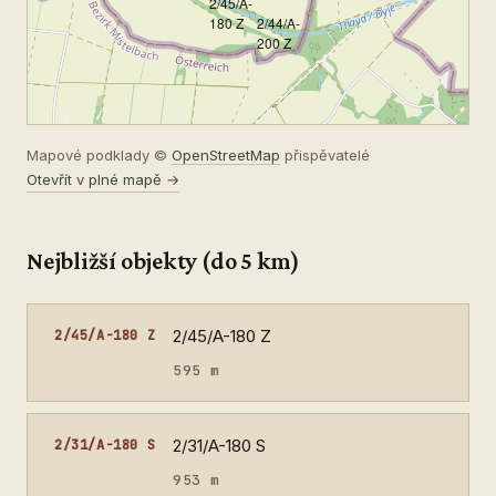
2/45/A-
180 Z
2/44/A-
200 Z
Mapové podklady ©
OpenStreetMap
přispěvatelé
Otevřít v plné mapě →
Nejbližší objekty (do 5 km)
2/45/A-180 Z
2/45/A-180 Z
595 m
2/31/A-180 S
2/31/A-180 S
953 m