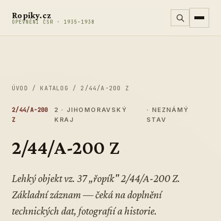
Přeskočit na obsah
Ropiky.cz
OPEVNĚNÍ ČSR · 1935–1938
ÚVOD
/
KATALOG
/
2/44/A-200 Z
2/44/A-200
2 · JIHOMORAVSKÝ
· NEZNÁMÝ
Z
KRAJ
STAV
2/44/A-200 Z
Lehký objekt vz. 37 „řopík" 2/44/A-200 Z.
Základní záznam — čeká na doplnění
technických dat, fotografií a historie.