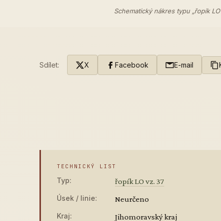
Schematický nákres typu „řopík LO
Sdílet:
X
Facebook
E-mail
TECHNICKÝ LIST
Typ:
řopík LO vz. 37
Úsek / linie:
Neurčeno
Kraj:
Jihomoravský kraj