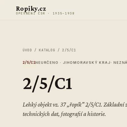
Přeskočit na obsah
Ropiky.cz
OPEVNĚNÍ ČSR · 1935–1938
ÚVOD
/
KATALOG
/
2/5/C1
2/5/C1
NEURČENO · JIHOMORAVSKÝ KRAJ
· NEZN
2/5/C1
Lehký objekt vz. 37 „řopík" 2/5/C1. Základn
technických dat, fotografií a historie.