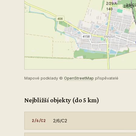
2/29/A-
2/6/C
2/5/C1
140
Mapové podklady ©
OpenStreetMap
přispěvatelé
Nejbližší objekty (do 5 km)
2/6/C2
2/6/C2