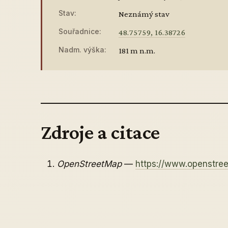
Stav:
Neznámý stav
Souřadnice:
48.75759, 16.38726
Nadm. výška:
181 m n.m.
Zdroje a citace
OpenStreetMap
—
https://www.openstr