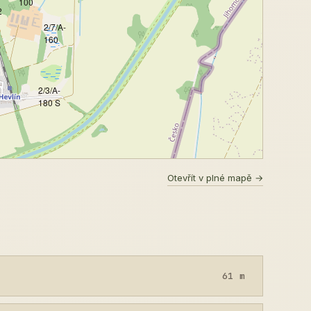
100
2
2/7/A-
160
2/3/A-
180 S
Otevřít v plné mapě →
61 m