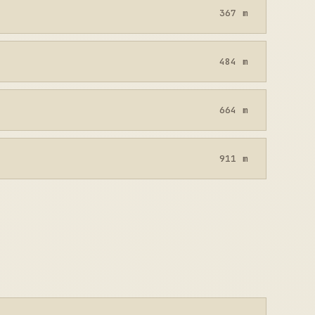
367 m
484 m
664 m
911 m