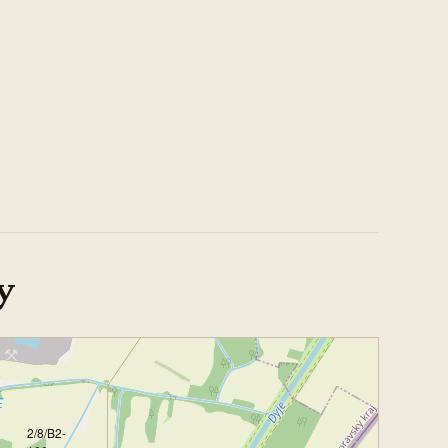
y
2/8/B2-