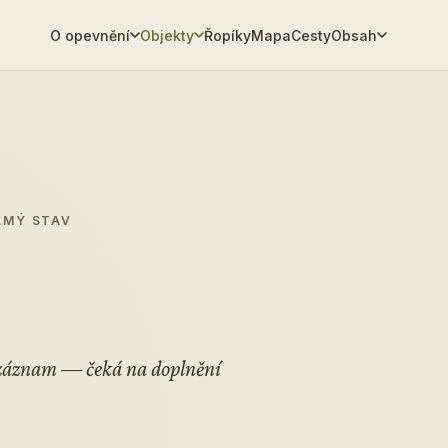
O opevnění
Objekty
Řopíky
Mapa
Cesty
Obsah
ÁMÝ STAV
í záznam — čeká na doplnění