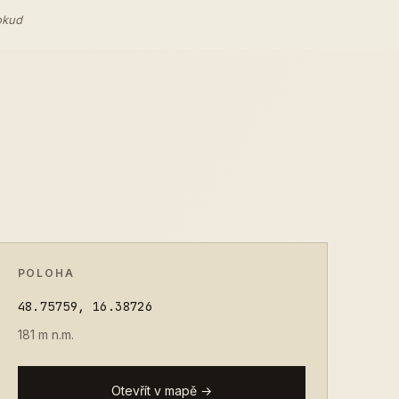
okud
POLOHA
48.75759, 16.38726
181 m n.m.
Otevřít v mapě →