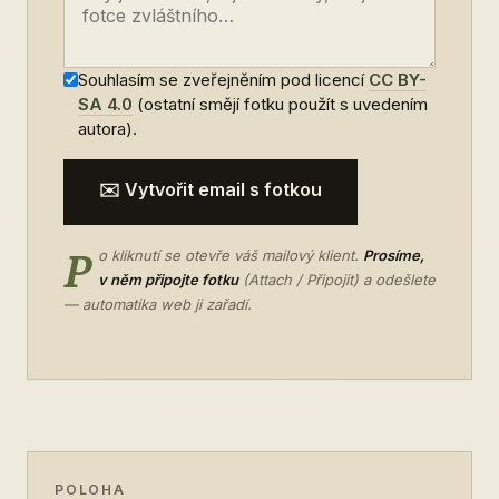
Souhlasím se zveřejněním pod licencí
CC BY-
SA 4.0
(ostatní smějí fotku použít s uvedením
autora).
✉️ Vytvořit email s fotkou
P
o kliknutí se otevře váš mailový klient.
Prosíme,
v něm připojte fotku
(Attach / Připojit) a odešlete
— automatika web ji zařadí.
POLOHA