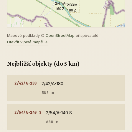
2/47/A-
2/33/A-
160 Z
180 Z
Mapové podklady ©
OpenStreetMap
přispěvatelé
Otevřít v plné mapě →
Nejbližší objekty (do 5 km)
2/42/A-180
2/42/A-180
588 m
2/54/A-140 S
2/54/A-140 S
688 m