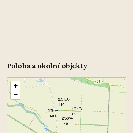
Poloha a okolní objekty
+
−
2/51/A-
140
2/42/A-
2/54/A-
180
140 S
2/50/A-
140