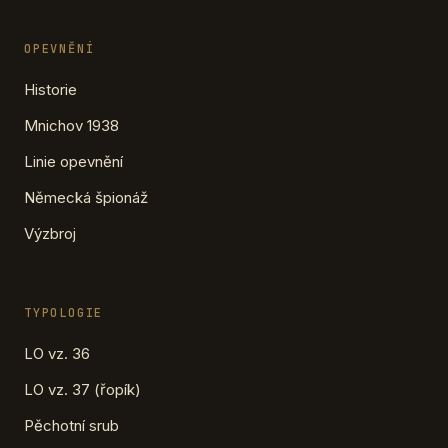
OPEVNĚNÍ
Historie
Mnichov 1938
Linie opevnění
Německá špionáž
Výzbroj
TYPOLOGIE
LO vz. 36
LO vz. 37 (řopík)
Pěchotní srub