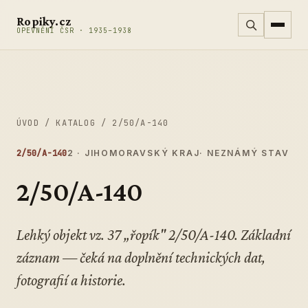
Přeskočit na obsah
Ropiky.cz
OPEVNĚNÍ ČSR · 1935–1938
ÚVOD
/
KATALOG
/
2/50/A-140
2/50/A-140
2 · JIHOMORAVSKÝ KRAJ
· NEZNÁMÝ STAV
2/50/A-140
Lehký objekt vz. 37 „řopík" 2/50/A-140. Základní
záznam — čeká na doplnění technických dat,
fotografií a historie.