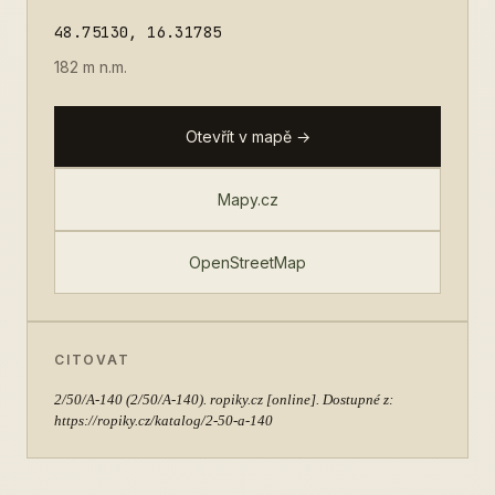
48.75130, 16.31785
182 m n.m.
Otevřít v mapě →
Mapy.cz
OpenStreetMap
CITOVAT
2/50/A-140
(2/50/A-140). ropiky.cz [online]. Dostupné z:
https://ropiky.cz/katalog/2-50-a-140