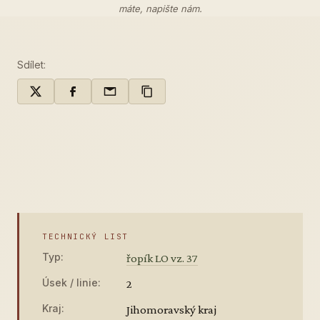
máte,
napište nám
.
Sdílet:
TECHNICKÝ LIST
Typ:
řopík LO vz. 37
Úsek / linie:
2
Kraj:
Jihomoravský kraj