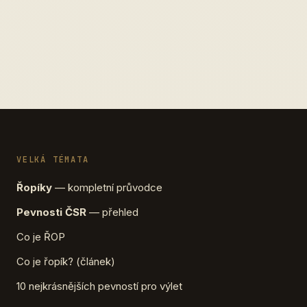
VELKÁ TÉMATA
Řopíky
— kompletní průvodce
Pevnosti ČSR
— přehled
Co je ŘOP
Co je řopík? (článek)
10 nejkrásnějších pevností pro výlet