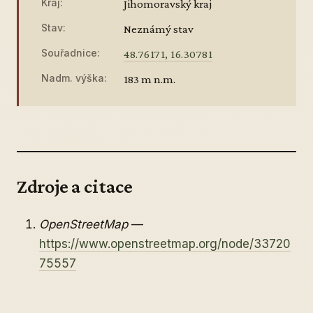
Kraj:
Jihomoravský kraj
Stav:
Neznámý stav
Souřadnice:
48.76171, 16.30781
Nadm. výška:
183 m n.m.
Zdroje a citace
OpenStreetMap
—
https://www.openstreetmap.org/node/33720
75557