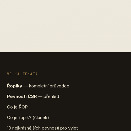
VELKÁ TÉMATA
Řopíky
— kompletní průvodce
Pevnosti ČSR
— přehled
Co je ŘOP
Co je řopík? (článek)
10 nejkrásnějších pevností pro výlet