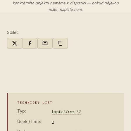
konkrétního objektu nemáme k dispozici — pokud nějakou
máte,
napište nám
.
Sdílet:
TECHNICKÝ LIST
Typ:
řopík LO vz. 37
Úsek / linie:
2