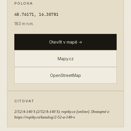
POLOHA
48.76171, 16.30781
183 m n.m.
Otevřít v mapě →
Mapy.cz
OpenStreetMap
CITOVAT
2/52/A-140 S
(2/52/A-140 S). ropiky.cz [online]. Dostupné z:
https://ropiky.cz/katalog/2-52-a-140-s