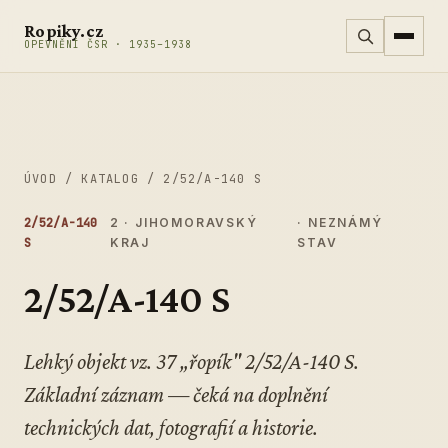
Přeskočit na obsah
Ropiky.cz
OPEVNĚNÍ ČSR · 1935–1938
ÚVOD
/
KATALOG
/
2/52/A-140 S
2/52/A-140
2 · JIHOMORAVSKÝ
· NEZNÁMÝ
S
KRAJ
STAV
2/52/A-140 S
Lehký objekt vz. 37 „řopík" 2/52/A-140 S.
Základní záznam — čeká na doplnění
technických dat, fotografií a historie.