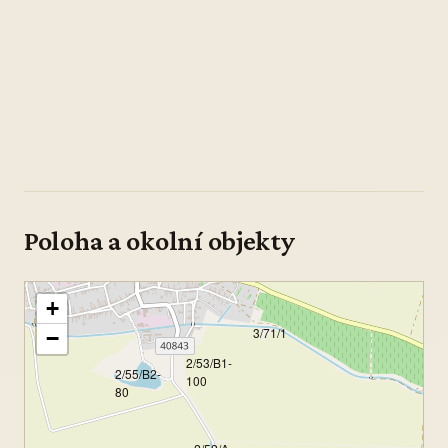
Poloha a okolní objekty
+
3/71/1
−
2/53/B1-
2/55/B2-
100
80