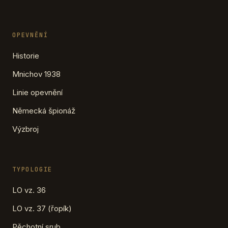
OPEVNĚNÍ
Historie
Mnichov 1938
Linie opevnění
Německá špionáž
Výzbroj
TYPOLOGIE
LO vz. 36
LO vz. 37 (řopík)
Pěchotní srub