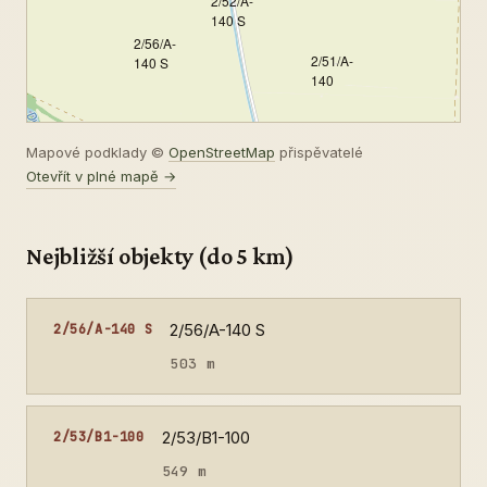
2/52/A-
140 S
2/56/A-
2/51/A-
140 S
140
Mapové podklady ©
OpenStreetMap
přispěvatelé
Otevřít v plné mapě →
Nejbližší objekty (do 5 km)
2/56/A-140 S
2/56/A-140 S
503 m
2/53/B1-100
2/53/B1-100
549 m