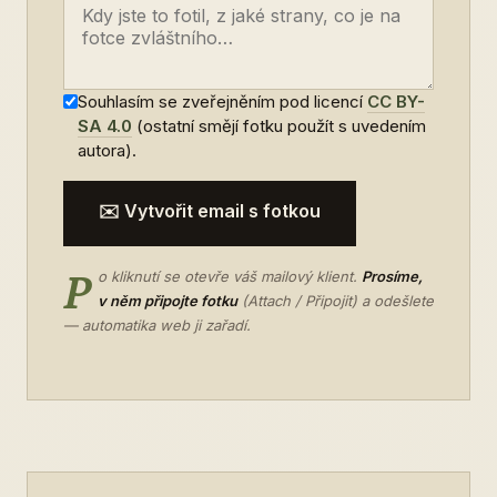
Souhlasím se zveřejněním pod licencí
CC BY-
SA 4.0
(ostatní smějí fotku použít s uvedením
autora).
✉️ Vytvořit email s fotkou
P
o kliknutí se otevře váš mailový klient.
Prosíme,
v něm připojte fotku
(Attach / Připojit) a odešlete
— automatika web ji zařadí.