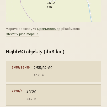
2/60/A-
120
Mapové podklady ©
OpenStreetMap
přispěvatelé
Otevřít v plné mapě →
Nejbližší objekty (do 5 km)
2/55/B2-80
2/55/B2-80
467 m
2/70/1
2/70/1
484 m