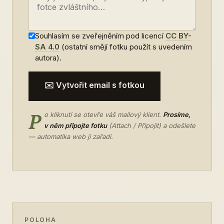
Souhlasím se zveřejněním pod licencí
CC BY-
SA 4.0
(ostatní smějí fotku použít s uvedením
autora).
✉️ Vytvořit email s fotkou
P
o kliknutí se otevře váš mailový klient.
Prosíme,
v něm připojte fotku
(Attach / Připojit) a odešlete
— automatika web ji zařadí.
POLOHA