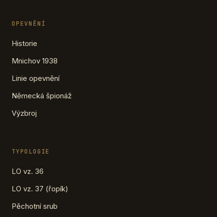
OPEVNĚNÍ
Historie
Mnichov 1938
Linie opevnění
Německá špionáž
Výzbroj
TYPOLOGIE
LO vz. 36
LO vz. 37 (řopík)
Pěchotní srub