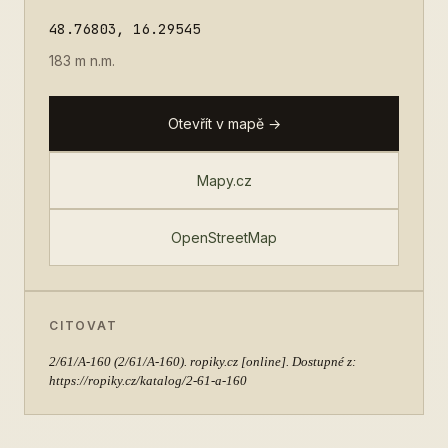
48.76803, 16.29545
183 m n.m.
Otevřít v mapě →
Mapy.cz
OpenStreetMap
CITOVAT
2/61/A-160
(2/61/A-160). ropiky.cz [online]. Dostupné z:
https://ropiky.cz/katalog/2-61-a-160