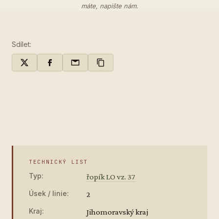
máte,
napište nám
.
Sdílet:
TECHNICKÝ LIST
Typ:
řopík LO vz. 37
Úsek / linie:
2
Kraj:
Jihomoravský kraj