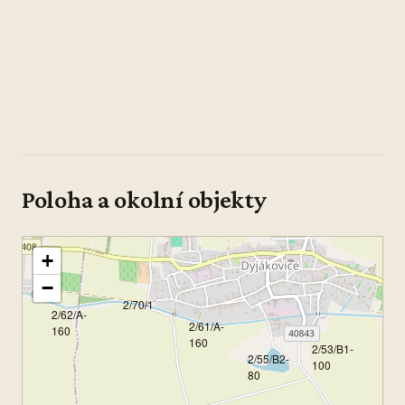
Poloha a okolní objekty
+
−
2/70/1
2/62/A-
2/61/A-
160
160
2/53/B1-
2/55/B2-
100
80