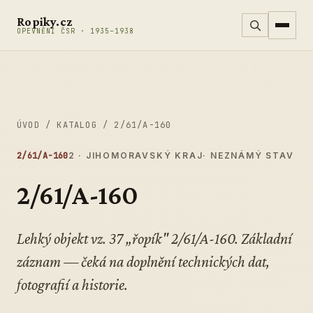
Přeskočit na obsah
Ropiky.cz
OPEVNĚNÍ ČSR · 1935–1938
ÚVOD
/
KATALOG
/
2/61/A-160
2/61/A-160
2 · JIHOMORAVSKÝ KRAJ
· NEZNÁMÝ STAV
2/61/A-160
Lehký objekt vz. 37 „řopík" 2/61/A-160. Základní
záznam — čeká na doplnění technických dat,
fotografií a historie.