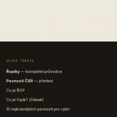
VELKÁ TÉMATA
Řopíky
— kompletní průvodce
Pevnosti ČSR
— přehled
Co je ŘOP
Co je řopík? (článek)
10 nejkrásnějších pevností pro výlet