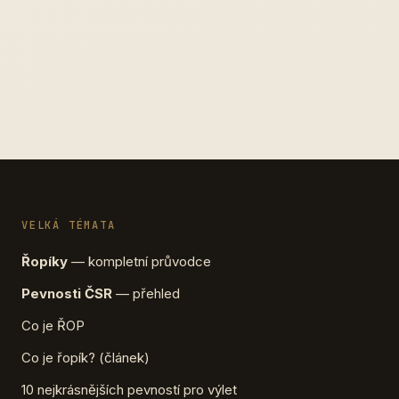
VELKÁ TÉMATA
Řopíky
— kompletní průvodce
Pevnosti ČSR
— přehled
Co je ŘOP
Co je řopík? (článek)
10 nejkrásnějších pevností pro výlet