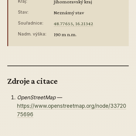
Kraj:
Jihomoravský kraj
Stav:
Neznámý stav
Souřadnice:
48.77655, 16.21342
Nadm. výška:
190 m n.m.
Zdroje a citace
OpenStreetMap
—
https://www.openstreetmap.org/node/33720
75696