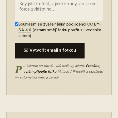
Souhlasím se zveřejněním pod licencí
CC BY-
SA 4.0
(ostatní smějí fotku použít s uvedením
autora).
✉️ Vytvořit email s fotkou
P
o kliknutí se otevře váš mailový klient.
Prosíme,
v něm připojte fotku
(Attach / Připojit) a odešlete
— automatika web ji zařadí.