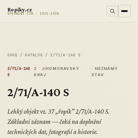
Přeskočit na obsah
Ropiky.cz
OPEVNĚNÍ ČSR · 1935–1938
ÚVOD
/
KATALOG
/
2/71/A-140 S
2/71/A-140
2 · JIHOMORAVSKÝ
· NEZNÁMÝ
S
KRAJ
STAV
2/71/A-140 S
Lehký objekt vz. 37 „řopík" 2/71/A-140 S.
Základní záznam — čeká na doplnění
technických dat, fotografií a historie.