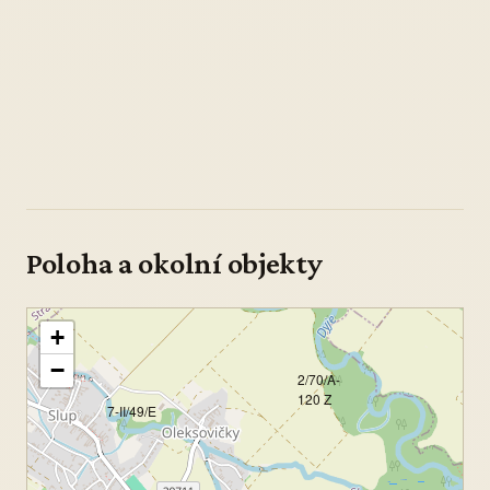
Poloha a okolní objekty
+
−
2/70/A-
120 Z
7-II/49/E