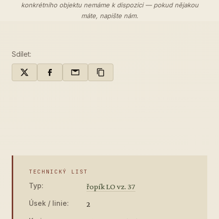
konkrétního objektu nemáme k dispozici — pokud nějakou
máte,
napište nám
.
Sdílet:
TECHNICKÝ LIST
Typ:
řopík LO vz. 37
Úsek / linie:
2