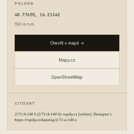
POLOHA
48.77655, 16.21342
190 m n.m.
Otevřít v mapě →
Mapy.cz
OpenStreetMap
CITOVAT
2/71/A-140 S
(2/71/A-140 S). ropiky.cz [online]. Dostupné z:
https://ropiky.cz/katalog/2-71-a-140-s