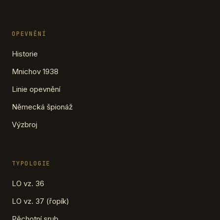
OPEVNĚNÍ
Historie
Mnichov 1938
Linie opevnění
Německá špionáž
Výzbroj
TYPOLOGIE
LO vz. 36
LO vz. 37 (řopík)
Pěchotní srub