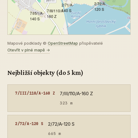
2/72/A-
2/71/A-
120 S
140 S
7/III/110/A-
7/I/51/A-
160 Z
140 S
Mapové podklady ©
OpenStreetMap
přispěvatelé
Otevřít v plné mapě →
Nejbližší objekty (do 5 km)
7/III/110/A-160 Z
7/III/110/A-160 Z
323 m
2/72/A-120 S
2/72/A-120 S
665 m