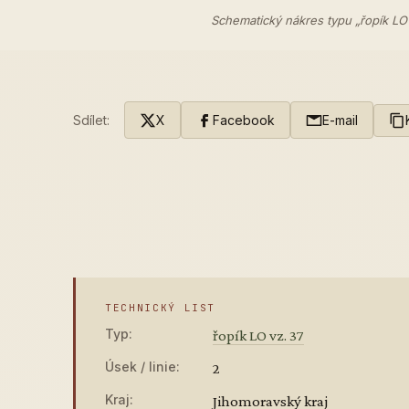
Schematický nákres typu „řopík LO
Sdílet:
X
Facebook
E-mail
TECHNICKÝ LIST
Typ:
řopík LO vz. 37
Úsek / linie:
2
Kraj:
Jihomoravský kraj