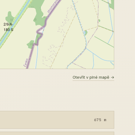
2/9/A-
180 S
Otevřít v plné mapě →
675 m