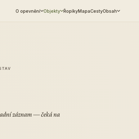
O opevnění
Objekty
Řopíky
Mapa
Cesty
Obsah
STAV
kladní záznam — čeká na