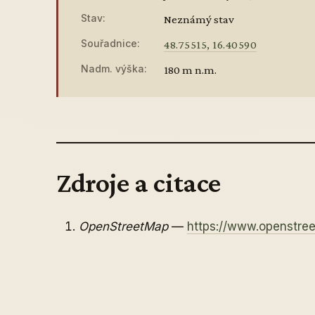
Stav:
Neznámý stav
Souřadnice:
48.75515, 16.40590
Nadm. výška:
180 m n.m.
Zdroje a citace
OpenStreetMap
—
https://www.openstr