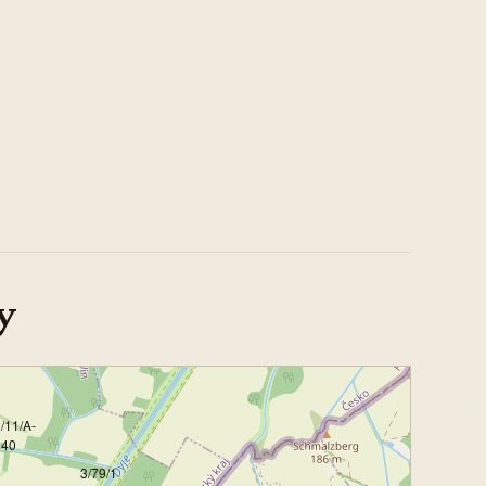
y
/11/A-
140
3/79/1