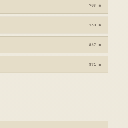
708 m
730 m
867 m
871 m