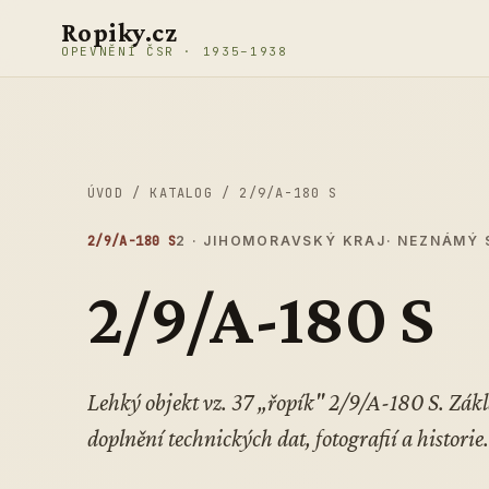
Přeskočit na obsah
Ropiky.cz
OPEVNĚNÍ ČSR · 1935–1938
ÚVOD
/
KATALOG
/
2/9/A-180 S
2/9/A-180 S
2 · JIHOMORAVSKÝ KRAJ
· NEZNÁMÝ 
2/9/A-180 S
Lehký objekt vz. 37 „řopík" 2/9/A-180 S. Zá
doplnění technických dat, fotografií a historie.