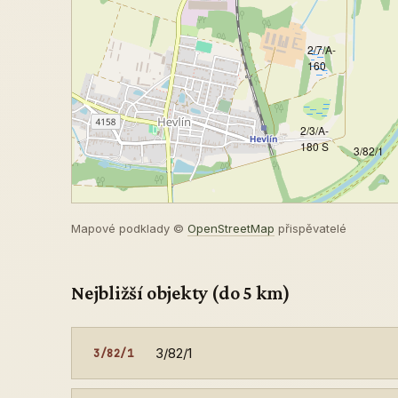
2/7/A-
160
2/3/A-
180 S
3/82/1
Mapové podklady ©
OpenStreetMap
přispěvatelé
Nejbližší objekty (do 5 km)
3/82/1
3/82/1