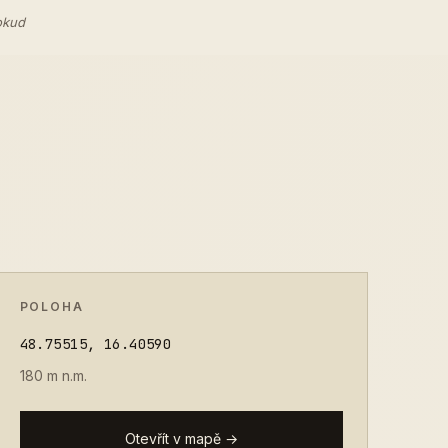
okud
POLOHA
48.75515, 16.40590
180 m n.m.
Otevřít v mapě →