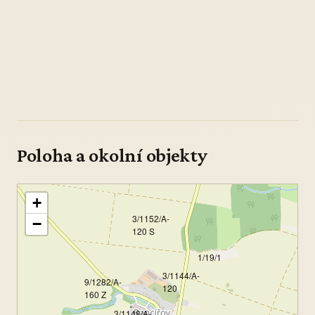
Poloha a okolní objekty
+
3/1152/A-
−
120 S
1/19/1
3/1144/A-
9/1282/A-
120
160 Z
3/1148/A-