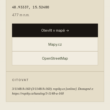
48.93337, 15.52480
477 m n.m.
Otevřít v mapě →
Mapy.cz
OpenStreetMap
CITOVAT
3/1148/A-160
(3/1148/A-160). ropiky.cz [online]. Dostupné z:
https://ropiky.cz/katalog/3-1148-a-160