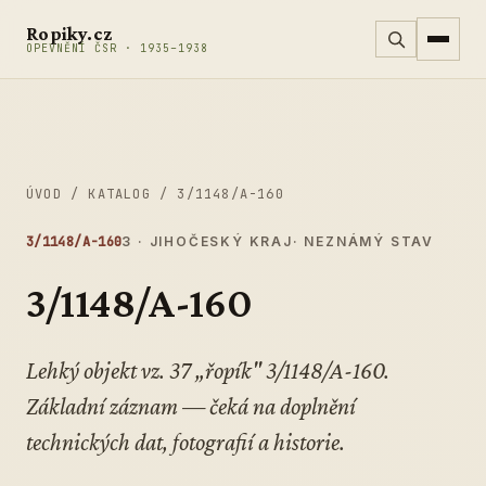
Přeskočit na obsah
Ropiky.cz
OPEVNĚNÍ ČSR · 1935–1938
ÚVOD
/
KATALOG
/
3/1148/A-160
3/1148/A-160
3 · JIHOČESKÝ KRAJ
· NEZNÁMÝ STAV
3/1148/A-160
Lehký objekt vz. 37 „řopík" 3/1148/A-160.
Základní záznam — čeká na doplnění
technických dat, fotografií a historie.