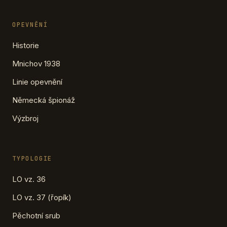
OPEVNĚNÍ
Historie
Mnichov 1938
Linie opevnění
Německá špionáž
Výzbroj
TYPOLOGIE
LO vz. 36
LO vz. 37 (řopík)
Pěchotní srub