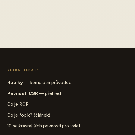
VELKÁ TÉMATA
Řopíky
— kompletní průvodce
Pevnosti ČSR
— přehled
Co je ŘOP
Co je řopík? (článek)
10 nejkrásnějších pevností pro výlet