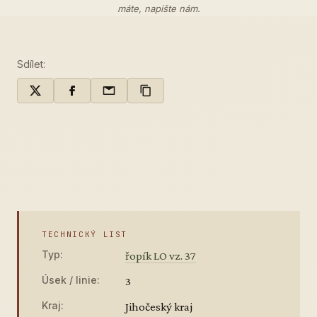
máte,
napište nám
.
Sdílet:
TECHNICKÝ LIST
Typ:
řopík LO vz. 37
Úsek / linie:
3
Kraj:
Jihočeský kraj