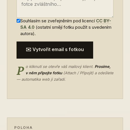
Souhlasím se zveřejněním pod licencí
CC BY-
SA 4.0
(ostatní smějí fotku použít s uvedením
autora).
✉️ Vytvořit email s fotkou
P
o kliknutí se otevře váš mailový klient.
Prosíme,
v něm připojte fotku
(Attach / Připojit) a odešlete
— automatika web ji zařadí.
POLOHA