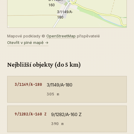
160
3/1149/A-
180
Mapové podklady ©
OpenStreetMap
přispěvatelé
Otevřít v plné mapě →
Nejbližší objekty (do 5 km)
3/1149/A-180
3/1149/A-180
305 m
9/1282/A-160 Z
9/1282/A-160 Z
390 m