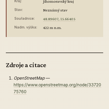
Kraj:
Jihomoravský kraj
Stav:
Neznámý stav
Souřadnice:
48.89607, 15.66405
Nadm. výška:
422 m n.m.
Zdroje a citace
OpenStreetMap
—
https://www.openstreetmap.org/node/33720
75760