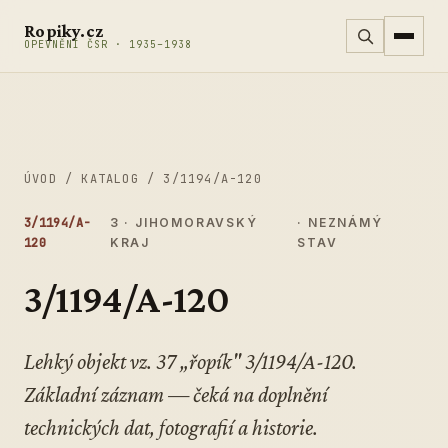
Přeskočit na obsah
Ropiky.cz
OPEVNĚNÍ ČSR · 1935–1938
ÚVOD
/
KATALOG
/
3/1194/A-120
3/1194/A-
3 · JIHOMORAVSKÝ
· NEZNÁMÝ
120
KRAJ
STAV
3/1194/A-120
Lehký objekt vz. 37 „řopík" 3/1194/A-120.
Základní záznam — čeká na doplnění
technických dat, fotografií a historie.