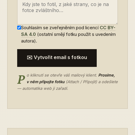
Souhlasím se zveřejněním pod licencí
CC BY-
SA 4.0
(ostatní smějí fotku použít s uvedením
autora).
✉️ Vytvořit email s fotkou
P
o kliknutí se otevře váš mailový klient.
Prosíme,
v něm připojte fotku
(Attach / Připojit) a odešlete
— automatika web ji zařadí.