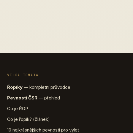
VELKÁ TÉMATA
Řopíky
— kompletní průvodce
Pevnosti ČSR
— přehled
Co je ŘOP
Co je řopík? (článek)
10 nejkrásnějších pevností pro výlet