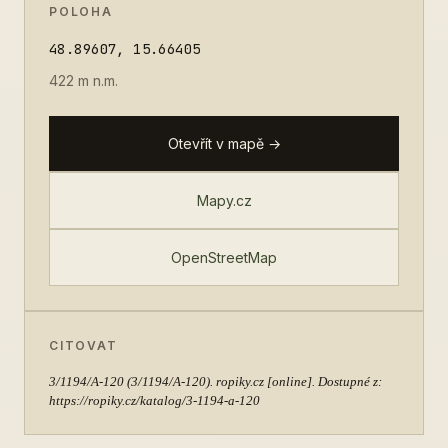
POLOHA
48.89607, 15.66405
422 m n.m.
Otevřít v mapě →
Mapy.cz
OpenStreetMap
CITOVAT
3/1194/A-120
(3/1194/A-120). ropiky.cz [online]. Dostupné z:
https://ropiky.cz/katalog/3-1194-a-120