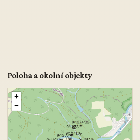
Poloha a okolní objekty
+
−
9/1274/B2-
9/1272/E
80
9/1271/A-
9/1258/A-
180
3/1194/A-
9/1253/A-