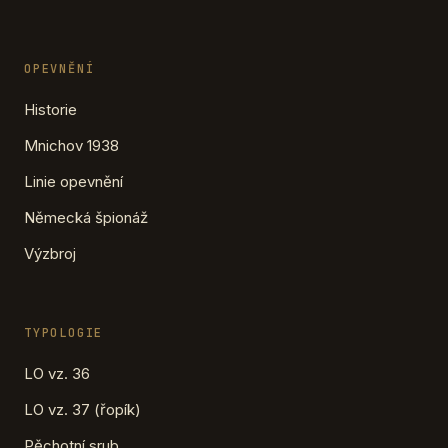
OPEVNĚNÍ
Historie
Mnichov 1938
Linie opevnění
Německá špionáž
Výzbroj
TYPOLOGIE
LO vz. 36
LO vz. 37 (řopík)
Pěchotní srub