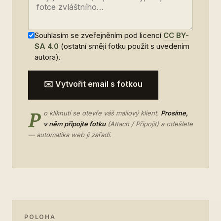
Souhlasím se zveřejněním pod licencí
CC BY-
SA 4.0
(ostatní smějí fotku použít s uvedením
autora).
✉️ Vytvořit email s fotkou
P
o kliknutí se otevře váš mailový klient.
Prosíme,
v něm připojte fotku
(Attach / Připojit) a odešlete
— automatika web ji zařadí.
POLOHA