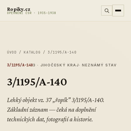
Přeskočit na obsah
Ropiky.cz
OPEVNĚNÍ ČSR · 1935–1938
ÚVOD
/
KATALOG
/
3/1195/A-140
3/1195/A-140
3 · JIHOČESKÝ KRAJ
· NEZNÁMÝ STAV
3/1195/A-140
Lehký objekt vz. 37 „řopík" 3/1195/A-140.
Základní záznam — čeká na doplnění
technických dat, fotografií a historie.