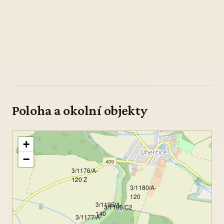
Poloha a okolní objekty
+
−
3/1176/A-
120 Z
3/1180/A-
120
3/1195/A-
3/1196/C2
140
3/1177/A-