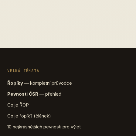
VELKÁ TÉMATA
Řopíky
— kompletní průvodce
Pevnosti ČSR
— přehled
Co je ŘOP
Co je řopík? (článek)
10 nejkrásnějších pevností pro výlet