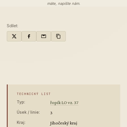
máte,
napište nám
.
Sdílet:
TECHNICKÝ LIST
Typ:
řopík LO vz. 37
Úsek / linie:
3
Kraj:
Jihočeský kraj