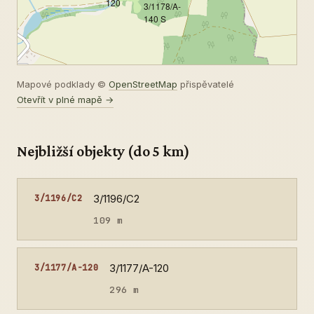
120
3/1178/A-
140 S
Mapové podklady ©
OpenStreetMap
přispěvatelé
Otevřít v plné mapě →
Nejbližší objekty (do 5 km)
3/1196/C2
3/1196/C2
109 m
3/1177/A-120
3/1177/A-120
296 m