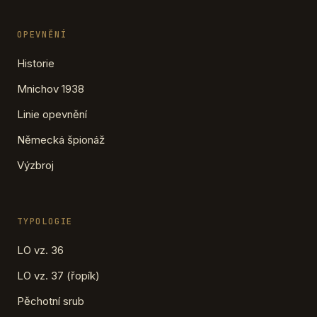
OPEVNĚNÍ
Historie
Mnichov 1938
Linie opevnění
Německá špionáž
Výzbroj
TYPOLOGIE
LO vz. 36
LO vz. 37 (řopík)
Pěchotní srub