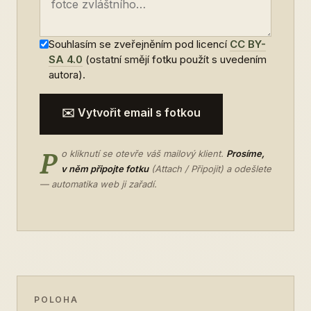
Souhlasím se zveřejněním pod licencí
CC BY-
SA 4.0
(ostatní smějí fotku použít s uvedením
autora).
✉️ Vytvořit email s fotkou
P
o kliknutí se otevře váš mailový klient.
Prosíme,
v něm připojte fotku
(Attach / Připojit) a odešlete
— automatika web ji zařadí.
POLOHA