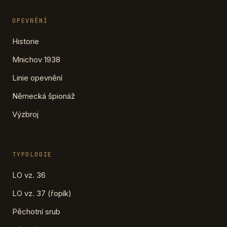
OPEVNĚNÍ
Historie
Mnichov 1938
Linie opevnění
Německá špionáž
Výzbroj
TYPOLOGIE
LO vz. 36
LO vz. 37 (řopík)
Pěchotní srub