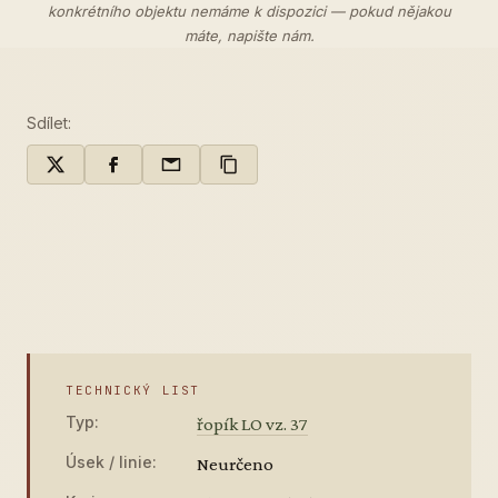
konkrétního objektu nemáme k dispozici — pokud nějakou
máte,
napište nám
.
Sdílet:
TECHNICKÝ LIST
Typ:
řopík LO vz. 37
Úsek / linie:
Neurčeno