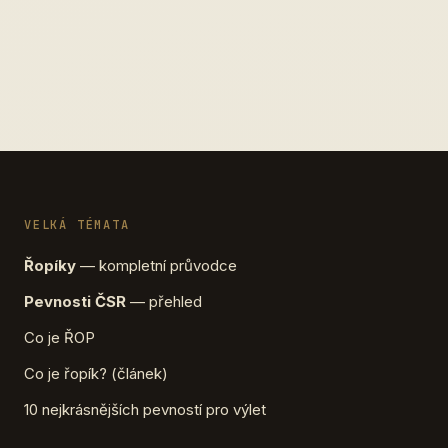
VELKÁ TÉMATA
Řopíky
— kompletní průvodce
Pevnosti ČSR
— přehled
Co je ŘOP
Co je řopík? (článek)
10 nejkrásnějších pevností pro výlet