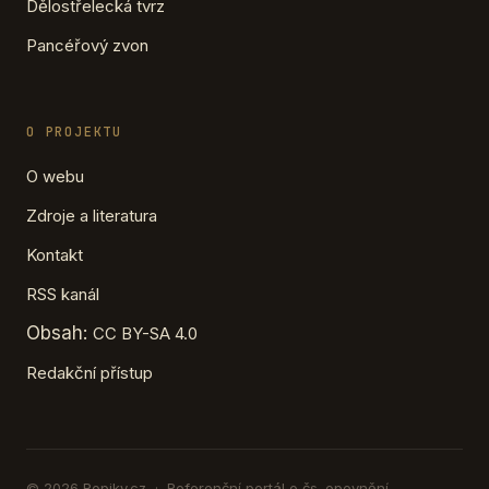
Dělostřelecká tvrz
Pancéřový zvon
O PROJEKTU
O webu
Zdroje a literatura
Kontakt
RSS kanál
Obsah:
CC BY-SA 4.0
Redakční přístup
© 2026 Ropiky.cz · Referenční portál o čs. opevnění