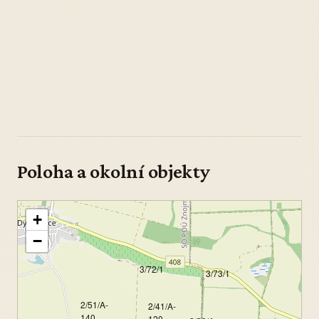
Poloha a okolní objekty
+
−
3/72/1
3/73/1
2/51/A-
2/41/A-
140
120