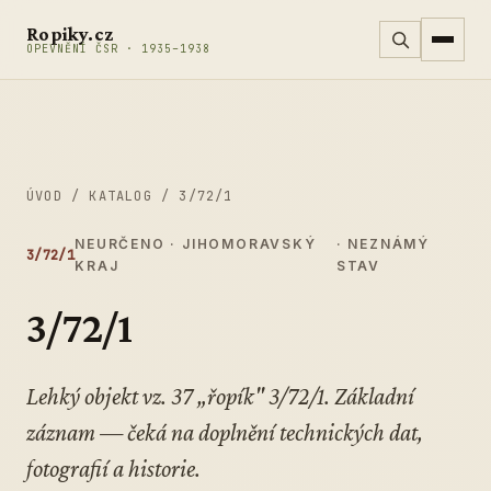
Přeskočit na obsah
Ropiky.cz
OPEVNĚNÍ ČSR · 1935–1938
ÚVOD
/
KATALOG
/
3/72/1
NEURČENO · JIHOMORAVSKÝ
· NEZNÁMÝ
3/72/1
KRAJ
STAV
3/72/1
Lehký objekt vz. 37 „řopík" 3/72/1. Základní
záznam — čeká na doplnění technických dat,
fotografií a historie.