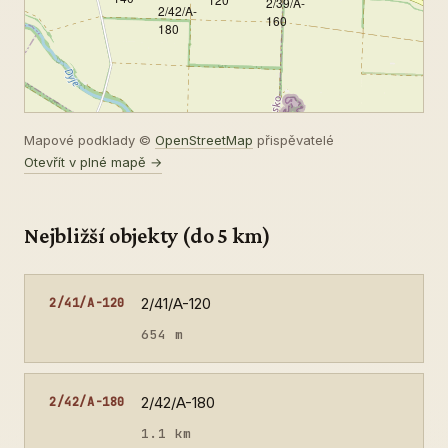
2/39/A-
2/42/A-
160
180
Mapové podklady ©
OpenStreetMap
přispěvatelé
Otevřít v plné mapě →
Nejbližší objekty (do 5 km)
2/41/A-120
2/41/A-120
654 m
2/42/A-180
2/42/A-180
1.1 km