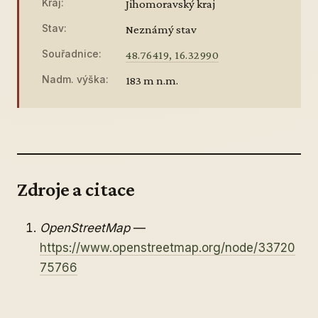
Kraj:
Jihomoravský kraj
Stav:
Neznámý stav
Souřadnice:
48.76419, 16.32990
Nadm. výška:
183 m n.m.
Zdroje a citace
OpenStreetMap
—
https://www.openstreetmap.org/node/33720
75766