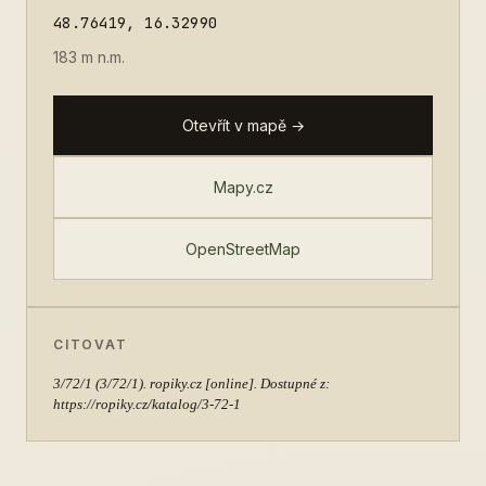
48.76419, 16.32990
183 m n.m.
Otevřít v mapě →
Mapy.cz
OpenStreetMap
CITOVAT
3/72/1
(3/72/1). ropiky.cz [online]. Dostupné z:
https://ropiky.cz/katalog/3-72-1