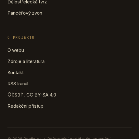
Dělostřelecká tvrz
Pancéřový zvon
O PROJEKTU
O webu
Zdroje a literatura
Kontakt
RSS kanál
Obsah:
CC BY-SA 4.0
Redakční přístup
© 2026 Ropiky.cz · Referenční portál o čs. opevnění