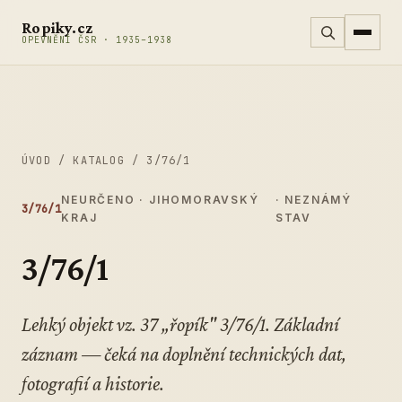
Přeskočit na obsah
Ropiky.cz
OPEVNĚNÍ ČSR · 1935–1938
ÚVOD
/
KATALOG
/
3/76/1
NEURČENO · JIHOMORAVSKÝ
· NEZNÁMÝ
3/76/1
KRAJ
STAV
3/76/1
Lehký objekt vz. 37 „řopík" 3/76/1. Základní
záznam — čeká na doplnění technických dat,
fotografií a historie.