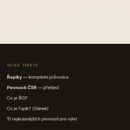
VELKÁ TÉMATA
Řopíky
— kompletní průvodce
Pevnosti ČSR
— přehled
Co je ŘOP
Co je řopík? (článek)
10 nejkrásnějších pevností pro výlet