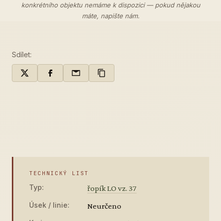
konkrétního objektu nemáme k dispozici — pokud nějakou
máte,
napište nám
.
Sdílet:
TECHNICKÝ LIST
Typ:
řopík LO vz. 37
Úsek / linie:
Neurčeno