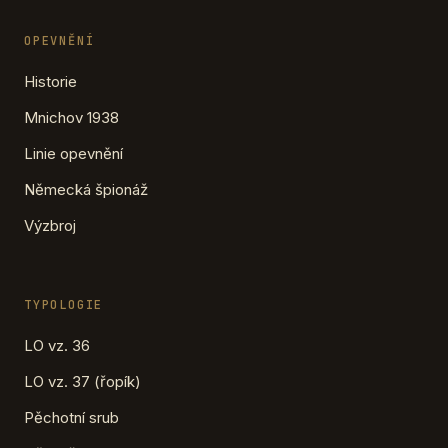
OPEVNĚNÍ
Historie
Mnichov 1938
Linie opevnění
Německá špionáž
Výzbroj
TYPOLOGIE
LO vz. 36
LO vz. 37 (řopík)
Pěchotní srub