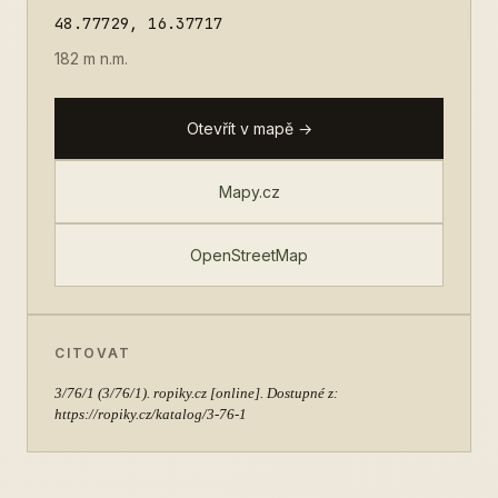
48.77729, 16.37717
182 m n.m.
Otevřít v mapě →
Mapy.cz
OpenStreetMap
CITOVAT
3/76/1
(3/76/1). ropiky.cz [online]. Dostupné z:
https://ropiky.cz/katalog/3-76-1