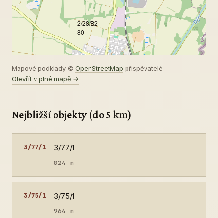
2/28/B2-
80
Mapové podklady ©
OpenStreetMap
přispěvatelé
Otevřít v plné mapě →
Nejbližší objekty (do 5 km)
3/77/1
3/77/1
824 m
3/75/1
3/75/1
964 m