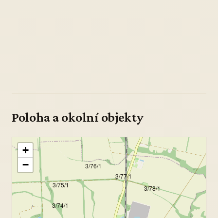
Poloha a okolní objekty
+
−
3/76/1
3/77/1
3/75/1
3/78/1
3/74/1