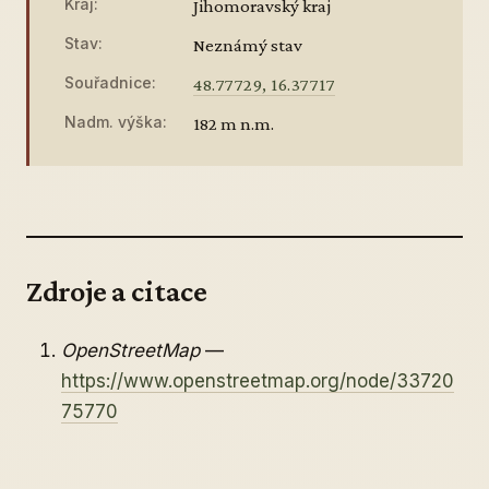
Kraj:
Jihomoravský kraj
Stav:
Neznámý stav
Souřadnice:
48.77729, 16.37717
Nadm. výška:
182 m n.m.
Zdroje a citace
OpenStreetMap
—
https://www.openstreetmap.org/node/33720
75770