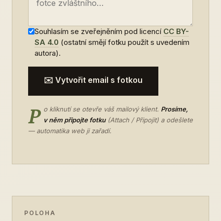
Souhlasím se zveřejněním pod licencí
CC BY-
SA 4.0
(ostatní smějí fotku použít s uvedením
autora).
✉️ Vytvořit email s fotkou
P
o kliknutí se otevře váš mailový klient.
Prosíme,
v něm připojte fotku
(Attach / Připojit) a odešlete
— automatika web ji zařadí.
POLOHA