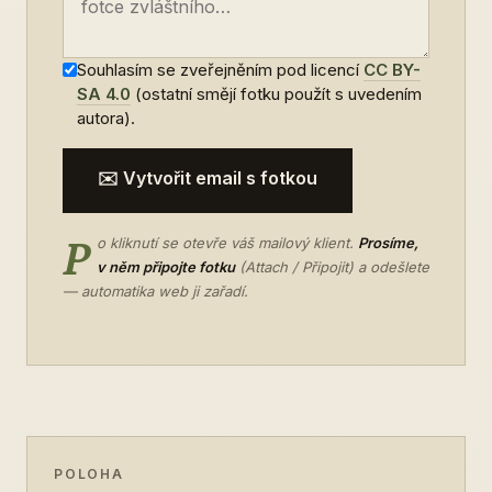
Souhlasím se zveřejněním pod licencí
CC BY-
SA 4.0
(ostatní smějí fotku použít s uvedením
autora).
✉️ Vytvořit email s fotkou
P
o kliknutí se otevře váš mailový klient.
Prosíme,
v něm připojte fotku
(Attach / Připojit) a odešlete
— automatika web ji zařadí.
POLOHA