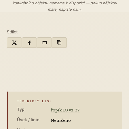
konkrétního objektu nemáme k dispozici — pokud nějakou
máte,
napište nám
.
Sdílet:
TECHNICKÝ LIST
Typ:
řopík LO vz. 37
Úsek / linie:
Neurčeno