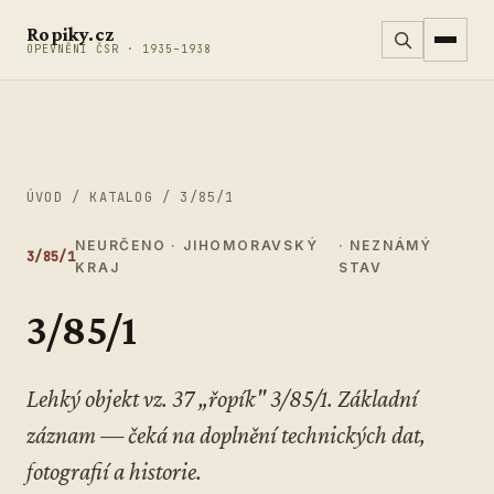
Přeskočit na obsah
Ropiky.cz
OPEVNĚNÍ ČSR · 1935–1938
ÚVOD
/
KATALOG
/
3/85/1
NEURČENO · JIHOMORAVSKÝ
· NEZNÁMÝ
3/85/1
KRAJ
STAV
3/85/1
Lehký objekt vz. 37 „řopík" 3/85/1. Základní
záznam — čeká na doplnění technických dat,
fotografií a historie.