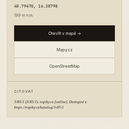
48.79470, 16.38798
199 m n.m.
Otevřít v mapě →
Mapy.cz
OpenStreetMap
CITOVAT
3/85/1
(3/85/1). ropiky.cz [online]. Dostupné z:
https://ropiky.cz/katalog/3-85-1