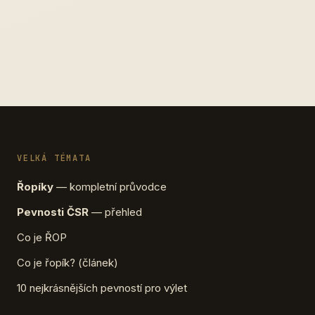
VELKÁ TÉMATA
Řopíky
— kompletní průvodce
Pevnosti ČSR
— přehled
Co je ŘOP
Co je řopík? (článek)
10 nejkrásnějších pevností pro výlet