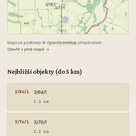
3/76/1
3/77/1
Mapové podklady ©
OpenStreetMap
přispěvatelé
Otevřít v plné mapě →
Nejbližší objekty (do 5 km)
3/84/1
3/84/1
1.3 km
3/76/1
3/76/1
2.1 km