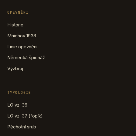
OPEVNĚNÍ
Historie
Mnichov 1938
Linie opevnění
Německá špionáž
Výzbroj
TYPOLOGIE
LO vz. 36
LO vz. 37 (řopík)
Pěchotní srub