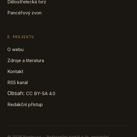
Dělostřelecká tvrz
Pancéřový zvon
O PROJEKTU
O webu
Zdroje a literatura
Kontakt
RSS kanál
Obsah:
CC BY-SA 4.0
Redakční přístup
© 2026 Ropiky.cz · Referenční portál o čs. opevnění