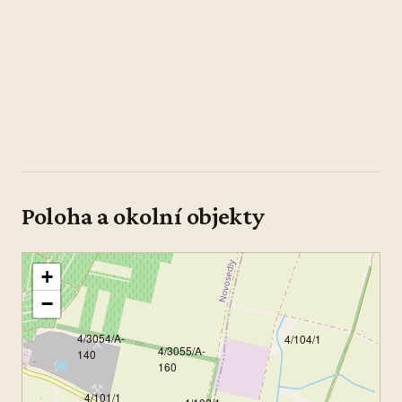
Poloha a okolní objekty
+
−
4/3054/A-
4/104/1
4/3055/A-
140
160
4/101/1