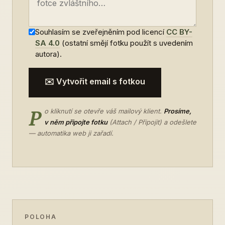
Souhlasím se zveřejněním pod licencí
CC BY-
SA 4.0
(ostatní smějí fotku použít s uvedením
autora).
✉️ Vytvořit email s fotkou
P
o kliknutí se otevře váš mailový klient.
Prosíme,
v něm připojte fotku
(Attach / Připojit) a odešlete
— automatika web ji zařadí.
POLOHA