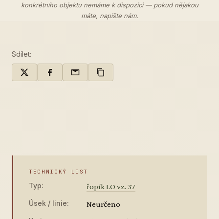
konkrétního objektu nemáme k dispozici — pokud nějakou
máte,
napište nám
.
Sdílet:
TECHNICKÝ LIST
Typ:
řopík LO vz. 37
Úsek / linie:
Neurčeno