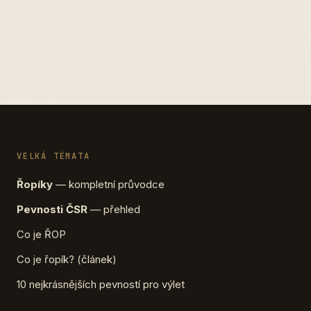
VELKÁ TÉMATA
Řopíky
— kompletní průvodce
Pevnosti ČSR
— přehled
Co je ŘOP
Co je řopík? (článek)
10 nejkrásnějších pevností pro výlet