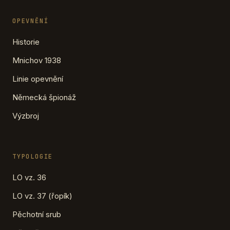
OPEVNĚNÍ
Historie
Mnichov 1938
Linie opevnění
Německá špionáž
Výzbroj
TYPOLOGIE
LO vz. 36
LO vz. 37 (řopík)
Pěchotní srub