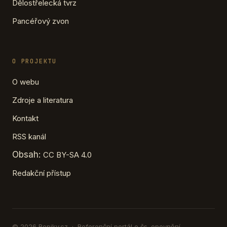
Dělostřelecká tvrz
Pancéřový zvon
O PROJEKTU
O webu
Zdroje a literatura
Kontakt
RSS kanál
Obsah:
CC BY-SA 4.0
Redakční přístup
© 2026 Ropiky.cz · Referenční portál o čs. opevnění