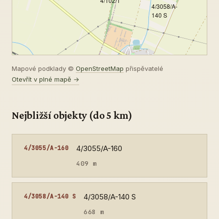
4/102/1
4/3058/A-
140 S
Mapové podklady ©
OpenStreetMap
přispěvatelé
Otevřít v plné mapě →
Nejbližší objekty (do 5 km)
4/3055/A-160
4/3055/A-160
409 m
4/3058/A-140 S
4/3058/A-140 S
668 m