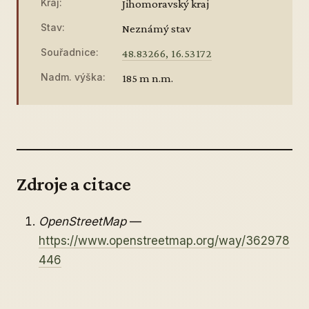
Kraj:
Jihomoravský kraj
Stav:
Neznámý stav
Souřadnice:
48.83266, 16.53172
Nadm. výška:
185 m n.m.
Zdroje a citace
OpenStreetMap
—
https://www.openstreetmap.org/way/362978
446