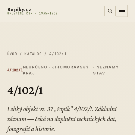
Přeskočit na obsah
Ropiky.cz
OPEVNĚNÍ ČSR · 1935–1938
ÚVOD
/
KATALOG
/
4/102/1
NEURČENO · JIHOMORAVSKÝ
· NEZNÁMÝ
4/102/1
KRAJ
STAV
4/102/1
Lehký objekt vz. 37 „řopík" 4/102/1. Základní
záznam — čeká na doplnění technických dat,
fotografií a historie.