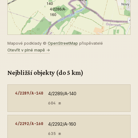
140
4/2286/A-
160
Mapové podklady ©
OpenStreetMap
přispěvatelé
Otevřít v plné mapě →
Nejbližší objekty (do 5 km)
4/2289/A-140
4/2289/A-140
604 m
4/2292/A-160
4/2292/A-160
635 m