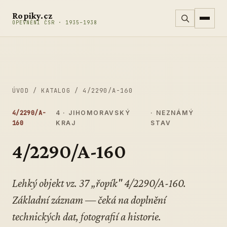
Přeskočit na obsah
Ropiky.cz
OPEVNĚNÍ ČSR · 1935–1938
ÚVOD
/
KATALOG
/
4/2290/A-160
4/2290/A-
4 · JIHOMORAVSKÝ
· NEZNÁMÝ
160
KRAJ
STAV
4/2290/A-160
Lehký objekt vz. 37 „řopík" 4/2290/A-160.
Základní záznam — čeká na doplnění
technických dat, fotografií a historie.