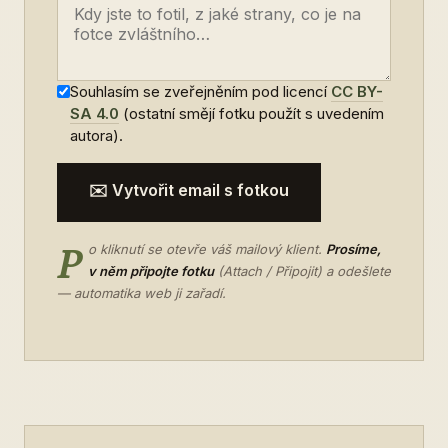
Souhlasím se zveřejněním pod licencí
CC BY-
SA 4.0
(ostatní smějí fotku použít s uvedením
autora).
✉️ Vytvořit email s fotkou
P
o kliknutí se otevře váš mailový klient.
Prosíme,
v něm připojte fotku
(Attach / Připojit) a odešlete
— automatika web ji zařadí.