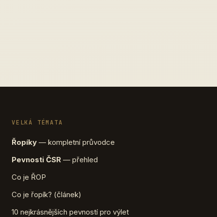
VELKÁ TÉMATA
Řopíky
— kompletní průvodce
Pevnosti ČSR
— přehled
Co je ŘOP
Co je řopík? (článek)
10 nejkrásnějších pevností pro výlet