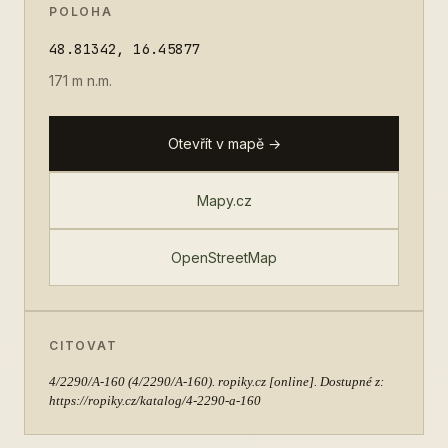
POLOHA
48.81342, 16.45877
171 m n.m.
Otevřít v mapě →
Mapy.cz
OpenStreetMap
CITOVAT
4/2290/A-160
(4/2290/A-160). ropiky.cz [online]. Dostupné z:
https://ropiky.cz/katalog/4-2290-a-160