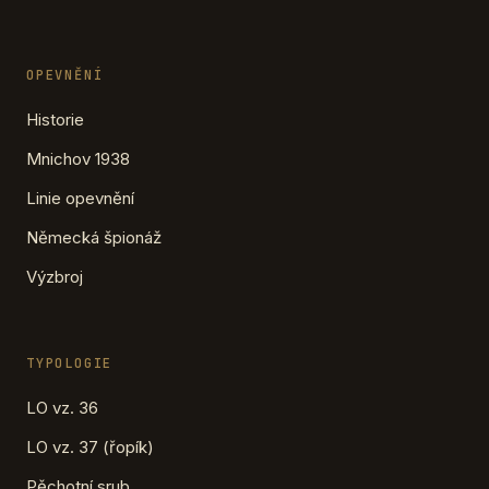
OPEVNĚNÍ
Historie
Mnichov 1938
Linie opevnění
Německá špionáž
Výzbroj
TYPOLOGIE
LO vz. 36
LO vz. 37 (řopík)
Pěchotní srub