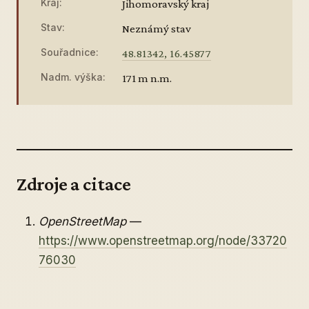
Kraj:
Jihomoravský kraj
Stav:
Neznámý stav
Souřadnice:
48.81342, 16.45877
Nadm. výška:
171 m n.m.
Zdroje a citace
OpenStreetMap
—
https://www.openstreetmap.org/node/33720
76030