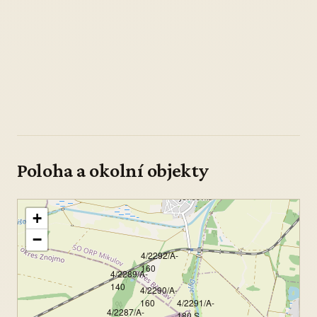
Poloha a okolní objekty
+
−
4/2292/A-
160
4/2289/A-
140
4/2290/A-
160
4/2291/A-
4/2287/A-
180 S