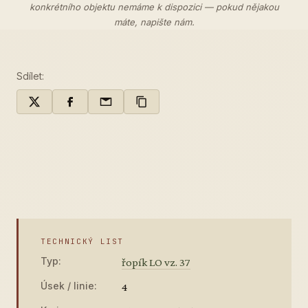
konkrétního objektu nemáme k dispozici — pokud nějakou
máte,
napište nám
.
Sdílet:
TECHNICKÝ LIST
Typ:
řopík LO vz. 37
Úsek / linie:
4