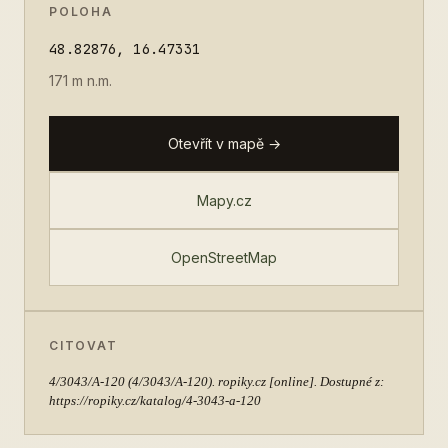
POLOHA
48.82876, 16.47331
171 m n.m.
Otevřít v mapě →
Mapy.cz
OpenStreetMap
CITOVAT
4/3043/A-120
(4/3043/A-120). ropiky.cz [online]. Dostupné z:
https://ropiky.cz/katalog/4-3043-a-120