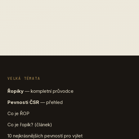
VELKÁ TÉMATA
Řopíky
— kompletní průvodce
Pevnosti ČSR
— přehled
Co je ŘOP
Co je řopík? (článek)
10 nejkrásnějších pevností pro výlet