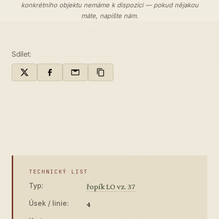
konkrétního objektu nemáme k dispozici — pokud nějakou
máte,
napište nám
.
Sdílet:
TECHNICKÝ LIST
Typ:
řopík LO vz. 37
Úsek / linie:
4