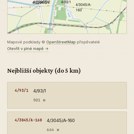
4/2295/D2
4/93/1
4/2294/D1
4/3045/A-
160
Mapové podklady ©
OpenStreetMap
přispěvatelé
Otevřít v plné mapě →
Nejbližší objekty (do 5 km)
4/93/1
4/93/1
501 m
4/3045/A-160
4/3045/A-160
664 m