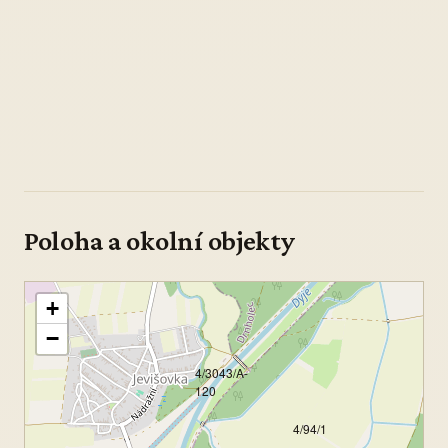
Poloha a okolní objekty
+
−
4/3043/A-
120
4/94/1