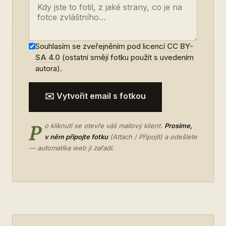
Souhlasím se zveřejněním pod licencí
CC BY-
SA 4.0
(ostatní smějí fotku použít s uvedením
autora).
✉️ Vytvořit email s fotkou
P
o kliknutí se otevře váš mailový klient.
Prosíme,
v něm připojte fotku
(Attach / Připojit) a odešlete
— automatika web ji zařadí.