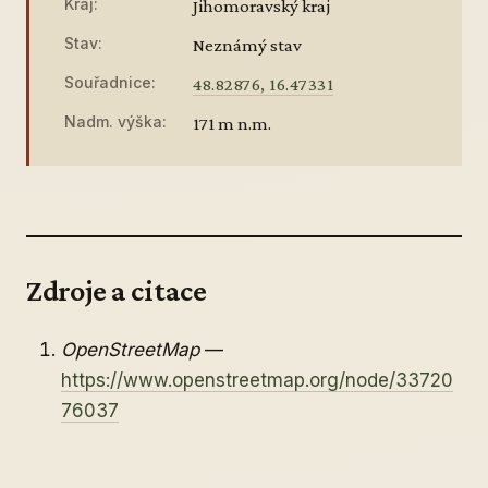
Kraj:
Jihomoravský kraj
Stav:
Neznámý stav
Souřadnice:
48.82876, 16.47331
Nadm. výška:
171 m n.m.
Zdroje a citace
OpenStreetMap
—
https://www.openstreetmap.org/node/33720
76037