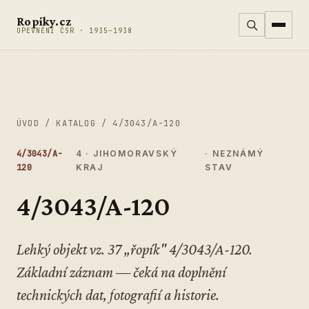
Přeskočit na obsah
Ropiky.cz
OPEVNĚNÍ ČSR · 1935–1938
ÚVOD
/
KATALOG
/
4/3043/A-120
4/3043/A-
4 · JIHOMORAVSKÝ
· NEZNÁMÝ
120
KRAJ
STAV
4/3043/A-120
Lehký objekt vz. 37 „řopík" 4/3043/A-120.
Základní záznam — čeká na doplnění
technických dat, fotografií a historie.