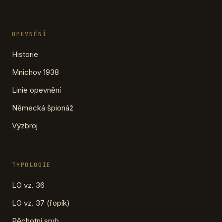
OPEVNĚNÍ
Historie
Mnichov 1938
Linie opevnění
Německá špionáž
Výzbroj
TYPOLOGIE
LO vz. 36
LO vz. 37 (řopík)
Pěchotní srub