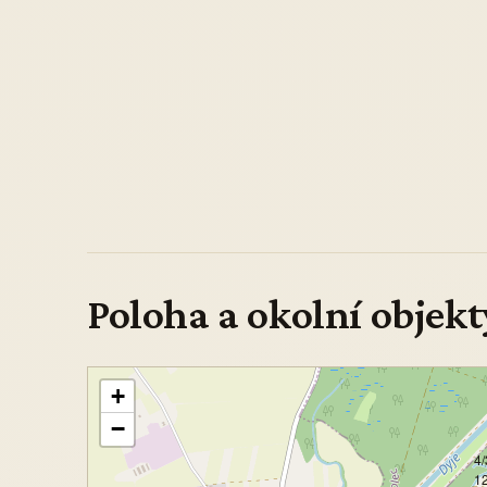
Poloha a okolní objekt
+
−
4/
1