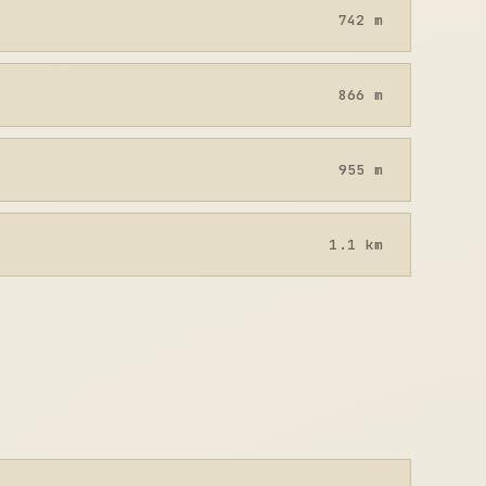
742 m
866 m
955 m
1.1 km