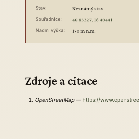
Stav:
Neznámý stav
Souřadnice:
48.83327, 16.48441
Nadm. výška:
170 m n.m.
Zdroje a citace
OpenStreetMap
—
https://www.openstr