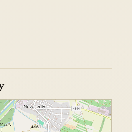
y
3044/A-
4/96/1
20