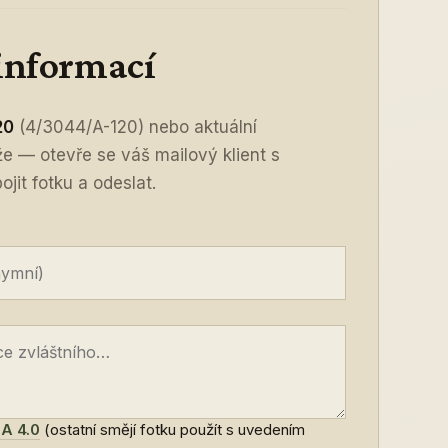
 informací
20
(4/3044/A-120) nebo aktuální
íže — otevře se váš mailový klient s
jit fotku a odeslat.
A 4.0
(ostatní smějí fotku použít s uvedením