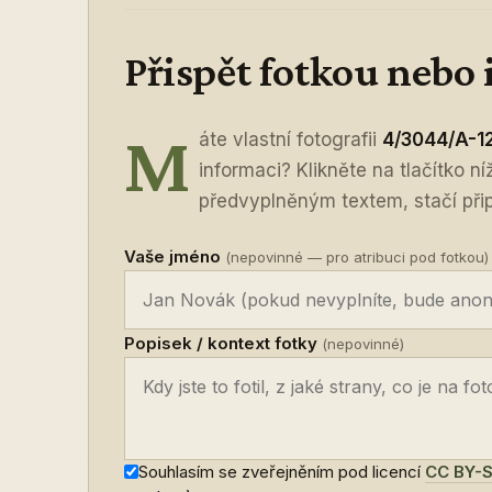
Přispět fotkou nebo
M
áte vlastní fotografii
4/3044/A-1
informaci? Klikněte na tlačítko n
předvyplněným textem, stačí připo
Vaše jméno
(nepovinné — pro atribuci pod fotkou)
Popisek / kontext fotky
(nepovinné)
Souhlasím se zveřejněním pod licencí
CC BY-S