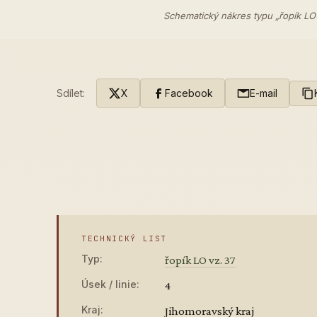
Schematický nákres typu „řopík LO
Sdílet:
X
Facebook
E-mail
TECHNICKÝ LIST
Typ:
řopík LO vz. 37
Úsek / linie:
4
Kraj:
Jihomoravský kraj