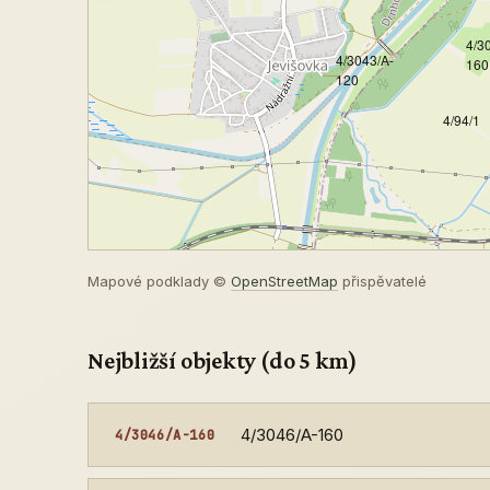
4/3
4/3043/A-
160
120
4/94/1
Mapové podklady ©
OpenStreetMap
přispěvatelé
Nejbližší objekty (do 5 km)
4/3046/A-160
4/3046/A-160