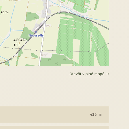
046/A-
4/3047/A-
160
Otevřít v plné mapě →
413 m