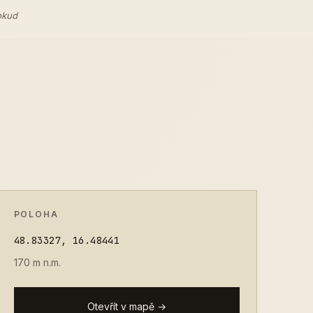
okud
POLOHA
48.83327, 16.48441
170 m n.m.
Otevřít v mapě →