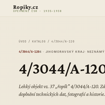
Přeskočit na obsah
Ropiky.cz
OPEVNĚNÍ ČSR · 1935–1938
ÚVOD
/
KATALOG
/
4/3044/A-120
4/3044/A-120
4 · JIHOMORAVSKÝ KRAJ
· NEZNÁMÝ
4/3044/A-12
Lehký objekt vz. 37 „řopík" 4/3044/A-120. 
doplnění technických dat, fotografií a historie.