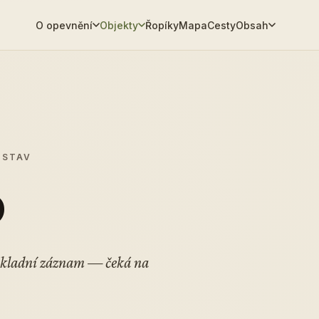
O opevnění
Objekty
Řopíky
Mapa
Cesty
Obsah
 STAV
0
Základní záznam — čeká na