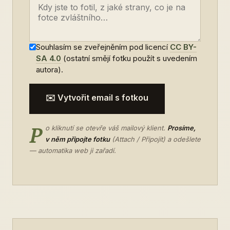
Souhlasím se zveřejněním pod licencí
CC BY-
SA 4.0
(ostatní smějí fotku použít s uvedením
autora).
✉️ Vytvořit email s fotkou
P
o kliknutí se otevře váš mailový klient.
Prosíme,
v něm připojte fotku
(Attach / Připojit) a odešlete
— automatika web ji zařadí.