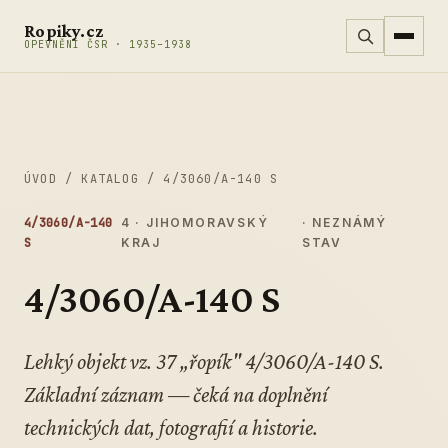
Přeskočit na obsah
Ropiky.cz
OPEVNĚNÍ ČSR · 1935–1938
ÚVOD
/
KATALOG
/
4/3060/A-140 S
4/3060/A-140
4 · JIHOMORAVSKÝ
· NEZNÁMÝ
S
KRAJ
STAV
4/3060/A-140 S
Lehký objekt vz. 37 „řopík" 4/3060/A-140 S.
Základní záznam — čeká na doplnění
technických dat, fotografií a historie.