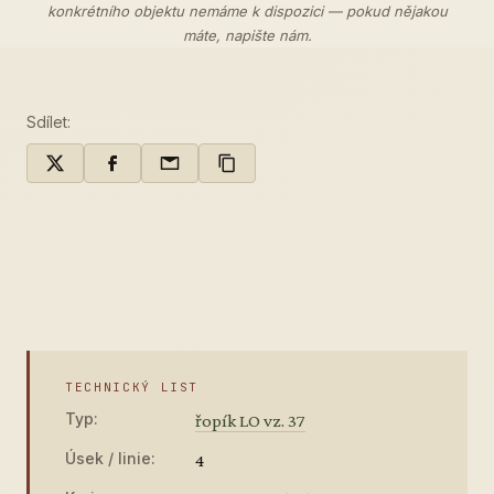
konkrétního objektu nemáme k dispozici — pokud nějakou
máte,
napište nám
.
Sdílet:
TECHNICKÝ LIST
Typ:
řopík LO vz. 37
Úsek / linie:
4