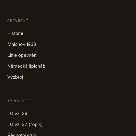
OPEVNĚNÍ
Historie
Mnichov 1938
Linie opevnění
Německá špionáž
Výzbroj
TYPOLOGIE
LO vz. 36
LO vz. 37 (řopík)
Pěchotní srub