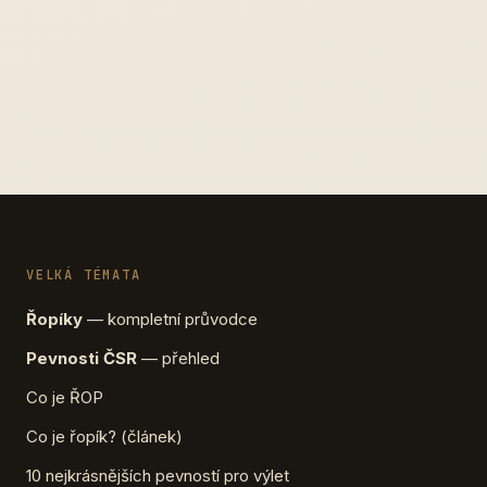
VELKÁ TÉMATA
Řopíky
— kompletní průvodce
Pevnosti ČSR
— přehled
Co je ŘOP
Co je řopík? (článek)
10 nejkrásnějších pevností pro výlet