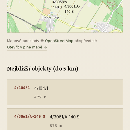
4/3058/A-
4/3061/A-
140 S
140 S
Mapové podklady ©
OpenStreetMap
přispěvatelé
Otevřít v plné mapě →
Nejbližší objekty (do 5 km)
4/104/1
4/104/1
472 m
4/3061/A-140 S
4/3061/A-140 S
575 m