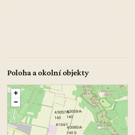
Poloha a okolní objekty
+
−
4/3059/A-
4/3057/A-
140
140
4/104/1
4/3060/A-
140 S