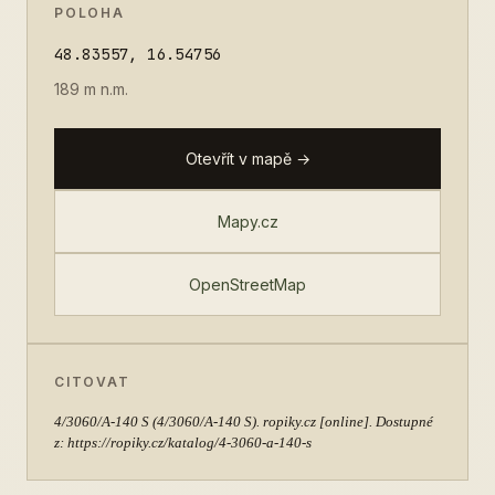
POLOHA
48.83557, 16.54756
189 m n.m.
Otevřít v mapě →
Mapy.cz
OpenStreetMap
CITOVAT
4/3060/A-140 S
(4/3060/A-140 S). ropiky.cz [online]. Dostupné
z: https://ropiky.cz/katalog/4-3060-a-140-s